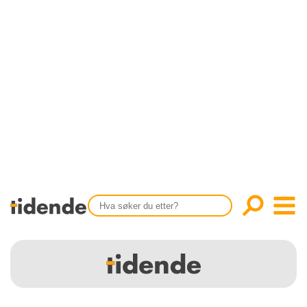
SISTE UTGAVE
KONTAKT
Tidligere utgaver
OM OSS
Årsindekser