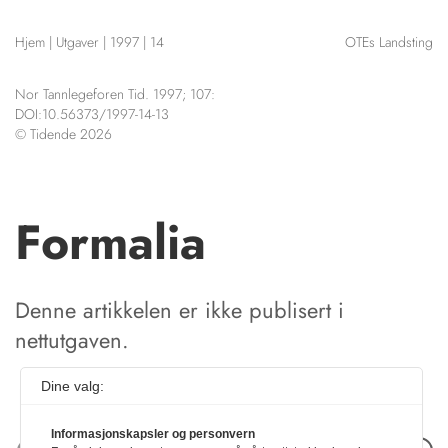
NETTBUTIKK
Hjem
|
Utgaver
|
1997
|
14
OTEs Landsting
HENVISNINGER
CONTENT IN ENGLISH
KURSKALENDER
Nor Tannlegeforen Tid. 1997; 107:
Scientific articles
STILLINGER
DOI:10.56373/1997-14-13
Publication and media
© Tidende 2026
KJØP & SALG
plan
The editorial board
ANNONSERING
About us
FOR FORFATTERE
Formalia
Denne artikkelen er ikke publisert i
nettutgaven.
Dine valg:
Informasjonskapsler og personvern