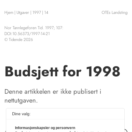
NETTBUTIKK
Hjem
|
Utgaver
|
1997
|
14
OTEs Landsting
HENVISNINGER
CONTENT IN ENGLISH
KURSKALENDER
Nor Tannlegeforen Tid. 1997; 107:
Scientific articles
STILLINGER
DOI:10.56373/1997-14-21
Publication and media
© Tidende 2026
KJØP & SALG
plan
The editorial board
ANNONSERING
About us
FOR FORFATTERE
Budsjett for 1998
Denne artikkelen er ikke publisert i
nettutgaven.
Dine valg:
Informasjonskapsler og personvern