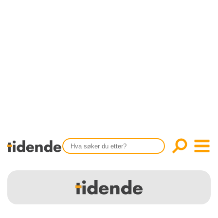
SISTE UTGAVE
KONTAKT
Tidligere utgaver
OM OSS
Årsindekser