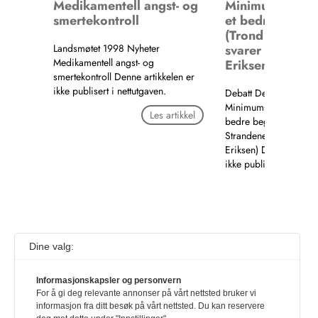
Medikamentell angst- og
Minimumsbehan
smertekontroll
et bedre begre
(Trond Strande
Landsmøtet 1998 Nyheter
svarer Harald 
Medikamentell angst- og
Eriksen)
smertekontroll Denne artikkelen er
ikke publisert i nettutgaven.
Debatt Debatt
Minimumsbehandling 
Les artikkel
bedre begrep? (Tron
Strandenes svarer Ha
Eriksen) Denne artikke
ikke publisert i nettut
Les a
Dine valg:
1
…
1009
1010
1011
1012
1013
1014
1015
1016
1017
1018
1019
10
Informasjonskapsler og personvern
For å gi deg relevante annonser på vårt nettsted bruker vi
informasjon fra ditt besøk på vårt nettsted. Du kan reservere