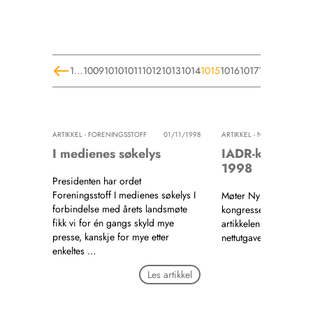
1
…
1009
1010
1011
1012
1013
1014
1015
1016
1017
1018
1019
10
ARTIKKEL - FORENINGSSTOFF
01/11/1998
ARTIKKEL - NYHETER
0
I medienes søkelys
IADR-kongress
1998
Presidenten har ordet
Foreningsstoff I medienes søkelys I
Møter Nyheter IADR-
forbindelse med årets landsmøte
kongressen 1998 Den
fikk vi for én gangs skyld mye
artikkelen er ikke publi
presse, kanskje for mye etter
nettutgaven.
enkeltes …
Les a
Les artikkel