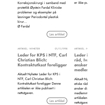
er ikke publisert i net
Korreksjonskirurgi i samband med
protetikk Øystein Fardal Kliniske
Les a
problemer og eksempler på
løsninger Periodontal plastisk
kirur…
Ø Fardal
Les artikkel
ARTIKKEL - NYHETER
01/11/1998
ARTIKKEL - NYHETER
0
Leder for KPS i NTF, Carl
Leder i NTFs et
Christian Blich:
råd, Ivar Hoff: 
Kontraktutkast foreligger
ønsker dialog 
medlemmene
Aktuelt Nyheter Leder for KPS i
NTF, Carl Christian Blich:
Aktuelt Nyheter Leder
Kontraktutkast foreligger Denne
etiske råd, Ivar Hoff: 
artikkelen er ikke publisert i
ønsker dialog med
nettutgaven.
medlemmene Denne
artikkelen er ikke publi
Les artikkel
nettutgaven.