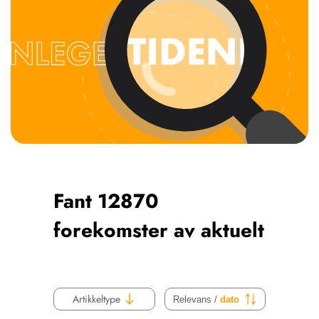
NETTBUTIKK
HENVISNINGER
CONTENT IN ENGLISH
KURSKALENDER
Scientific articles
STILLINGER
Publication and media
KJØP & SALG
plan
The editorial board
ANNONSERING
About us
FOR FORFATTERE
Fant 12870
forekomster av aktuelt
Artikkeltype
Relevans /
dato