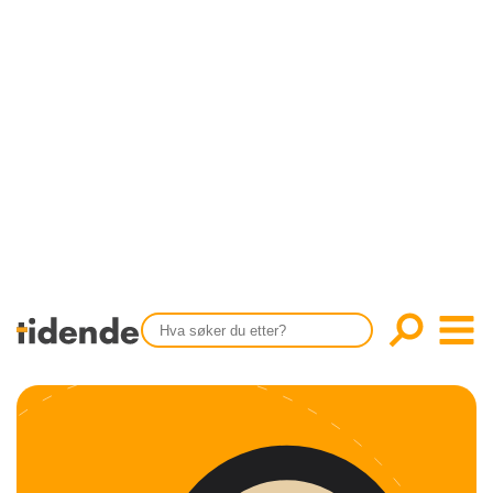
SISTE UTGAVE
KONTAKT
Tidligere utgaver
OM OSS
Årsindekser