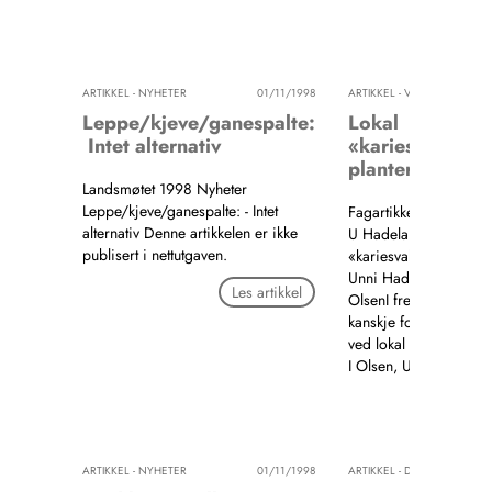
Les a
ARTIKKEL - NYHETER
01/11/1998
ARTIKKEL - VITENSKAP
0
Leppe/kjeve/ganespalte:
Lokal
­ Intet alternativ
«kariesvaksine»
planter
Landsmøtet 1998 Nyheter
Leppe/kjeve/ganespalte: - Intet
Fagartikkel Vitenskap 
alternativ Denne artikkelen er ikke
U Hadeland Lokal
publisert i nettutgaven.
«kariesvaksine» fra pl
Unni Haddeland og In
Les artikkel
OlsenI fremtiden kan v
kanskje forebygge tan
ved lokal …
I Olsen, U Hadeland
Les a
ARTIKKEL - NYHETER
01/11/1998
ARTIKKEL - DEBATT
0