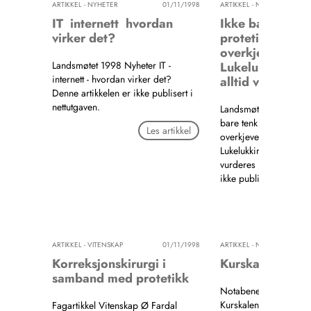
ARTIKKEL - NYHETER
01/11/1998
ARTIKKEL - NYHETER
0
IT ­ internett ­ hvordan
Ikke bare tenk
virker det?
protetikk ved t
overkjeveincisiv
Landsmøtet 1998 Nyheter IT -
Lukelukking bø
internett - hvordan virker det?
alltid vurderes
Denne artikkelen er ikke publisert i
nettutgaven.
Landsmøtet 1998 Nyhe
bare tenk protetikk ve
Les artikkel
overkjeveincisiver -
Lukelukking bør alltid
vurderes Denne artikk
ikke publisert i nettu
Les a
ARTIKKEL - VITENSKAP
01/11/1998
ARTIKKEL - NYHETER
0
Korreksjonskirurgi i
Kurskalender
samband med protetikk
Notabene Nyheter
Kurskalender Denne ar
Fagartikkel Vitenskap Ø Fardal