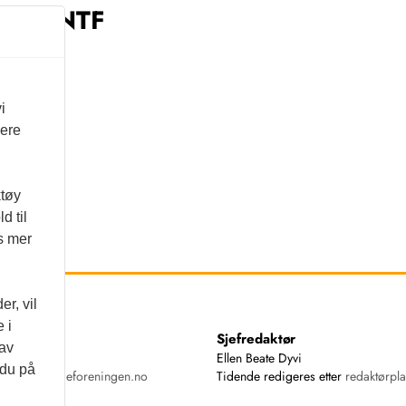
: Fra NTF
mes
i
vere
ktøy
d til
es mer
r, vil
 i
ss
Sjefredaktør
 av
74 00
Ellen Beate Dyvi
 du på
ende@tannlegeforeningen.no
Tidende redigeres etter
redaktørpla