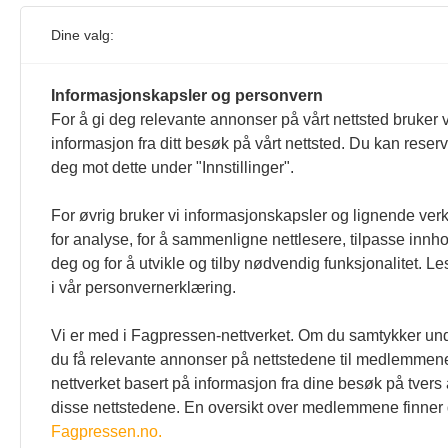
Arkiv
Dine valg:
Informasjonskapsler og personvern
No the
For å gi deg relevante annonser på vårt nettsted bruker v
informasjon fra ditt besøk på vårt nettsted. Du kan reser
deg mot dette under "Innstillinger".
For øvrig bruker vi informasjonskapsler og lignende ver
for analyse, for å sammenligne nettlesere, tilpasse innhol
deg og for å utvikle og tilby nødvendig funksjonalitet. L
i vår personvernerklæring.
Vi er med i Fagpressen-nettverket. Om du samtykker unde
du få relevante annonser på nettstedene til medlemmene
Den norske tannlegeforenings
Kontakt o
nettverket basert på informasjon fra dine besøk på tvers
Tidende
Tlf:
22 54 
disse nettstedene. En oversikt over medlemmene finner
E-post:
tid
Christiania Torv 5, 0158 Oslo
Fagpressen.no.
Postboks 2073 Vika, 0125 OSLO