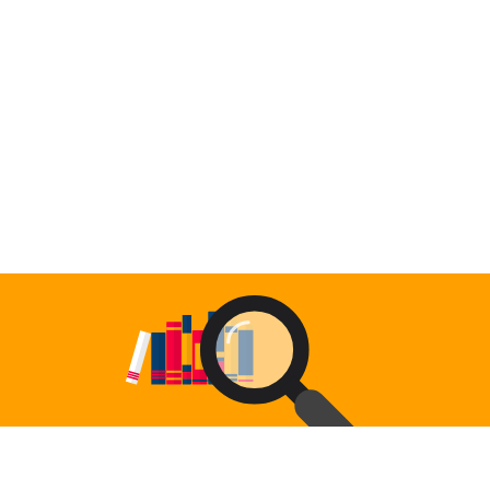
ALENDER
KONTAKT
NGER
OM OSS
 SALG
SERING
RFATTERE