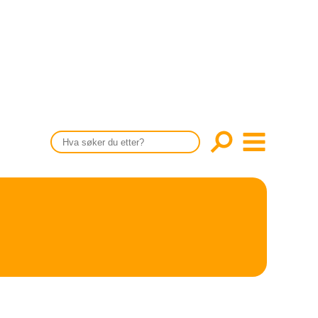
CONTENT IN ENGLISH
Scientific articles
Publication and media plan
The editorial board
About us