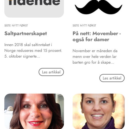
SISTE NYTT FØRST
SISTE NYTT FØRST
Saltpartnerskapet
På nett: Movember -
også for damer
Innen 2018 skal saltinntaket i
Norge reduseres med 15 prosent.
November er måneden da
5. oktober signerte
menn over hele verden lar
matvarebransjen,
barten gro for å skape
serveringsbransjen,
oppmerksomhet rundt menns
Les artikkel
forskningsmiljøer, bransje- og
helse og samle inn penger til
Les artikkel
interesseorganisasjoner og
forskning på prostatakreft.
helsemyndighetene en historisk
avtale som formaliserer samarbeid
på tvers av norske myndigheter,
organisasjoner og næringsliv,
melder Helsedirektoratet.