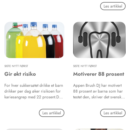
Les artikkel
SISTE NYTT FØRST
SISTE NYTT FØRST
Gir økt risiko
Motiverer 88 prosent
For hver sukkersøtet drikke et barn
Appen Brush DJ har motivert
drikker per dag øker risikoen for
88 prosent av barna som har
kariesangrep med 22 prosent.Det
testet den, skriver det svenske
viser en studie der drøyt 3 300
Tandläkartidningen.
åtte- og niåringer i staten Georgia
Tannpussapplikasjonen som
Les artikkel
Les artikkel
i USA deltok, skriver det svenske
først og fremst spiller musikk i
Tandläkartidningen.
to minutter, minner også om at
det er riktig å spytte men ikke