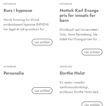
NOTABENE
NOTABENE
Kurs i hypnose
Mottok Karl Evangs
pris for innsats for
Norsk forening for klinisk
barn
evidensbasert hypnose (NFKEH)
har laget et nytt grunnkurs for
Klinikksjef ved Universitetet i
klinisk bruk av hypnose.
Oslo, Anne Rønneberg, ble
tildelt Karl Evang-prisen for å
Les artikkel
sette omsorgssvikt og
overgrep mot barn på
Les artikkel
agendaen.
NOTABENE
MINNEORD
Personalia
Dorthe Holst
En nestor innenfor
samfunnsodontologi,
Les artikkel
professor Dorthe Holst døde
7. oktober etter lang tids
sykdom.
Les artikkel