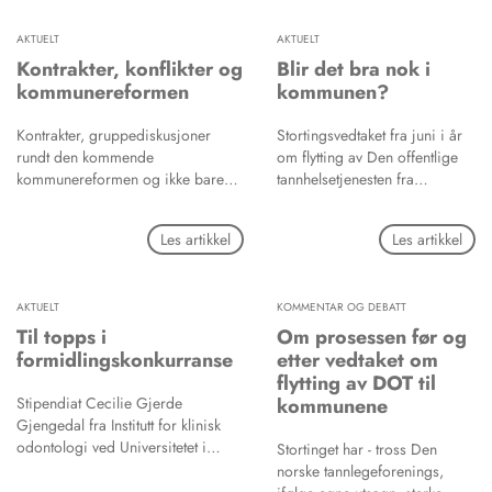
hjelpemiddel for eldre, spesielt for
start («late onset AD» eller
øverste tillitsvalgte i NTF.
dem med behov for hjelp til
«LOAD»). Sistnevnte utgjør
AKTUELT
AKTUELT
tannstell. Hyppig tannstell utført av
ca. 98 % av tilfellene.
Kontrakter, konflikter og
Blir det bra nok i
tannlege eller tannpleier gir gode
kommunereformen
kommunen?
resultater. Dette tiltaket er i stor
grad avhengig av hvilke
Kontrakter, gruppediskusjoner
Stortingsvedtaket fra juni i år
økonomiske ressurser institusjoner
rundt den kommende
om flytting av Den offentlige
og enkeltpersoner har til rådighet,
kommunereformen og ikke bare
tannhelsetjenesten fra
og hvordan disse behovene
godt nytt fra Norsk
fylkeskommunalt til kommunalt
prioriteres. Flere og mer
Pasientskadeerstatning (NPE) var
nivå opptar offentlig ansatte
omfattende studier om tannhelse
Les artikkel
Les artikkel
det faglige hovedinnholdet på
tannleger. Først og fremst er
blant eldre er nødvendig.
Næringspolitisk forum.
de redde for at en flytting av
tjenesten skal gjøre den
AKTUELT
KOMMENTAR OG DEBATT
dårligere.
Til topps i
Om prosessen før og
formidlingskonkurranse
etter vedtaket om
flytting av DOT til
Stipendiat Cecilie Gjerde
kommunene
Gjengedal fra Institutt for klinisk
odontologi ved Universitetet i
Stortinget har - tross Den
Bergen (UiB) gikk helt til topps i
norske tannlegeforenings,
forskningsformidlingskonkurransen