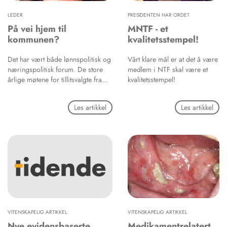
LEDER
PRESIDENTEN HAR ORDET
På vei hjem til
MNTF - et
kommunen?
kvalitetsstempel!
Det har vært både lønnspolitisk og
Vårt klare mål er at det å være
næringspolitisk forum. De store
medlem i NTF skal være et
årlige møtene for tillitsvalgte fra
kvalitetsstempel!
henholdsvis offentlig og privat
sektor. Begge fora hadde
Les artikkel
Les artikkel
kommunereformen og
stortingsvedtaket om flytting av
tannhelsetjenesten til kommunen
høyt på dagsorden. Skepsisen til
flytting er kanskje størst blant de
offentlig ansatte. Naturlig nok. Det
er de som kjenner det offentlige
tilbudet best. I begge fora er man
opptatt av å bevare det som
fungerer godt med
tannhelsetjenestens plassering i
VITENSKAPELIG ARTIKKEL
VITENSKAPELIG ARTIKKEL
fylkeskommunen. Og det er litt
Nye evidensbaserte
Medikamentrelatert