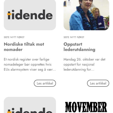
skylle, pusse tenner to ganger
om dagen, bruke tanntråd og
bytte tannbørste hver tredje
måned.
SISTE NYTT FØRST
SISTE NYTT FØRST
Nordiske tiltak mot
Oppstart
nomader
lederutdanning
Et nordisk register over farlige
Mandag 26. oktober var det
nomadeleger bør opprettes hvis
oppstart for nasjonal
EUs alarmsystem viser seg å være
lederutdanning for
utilstrekkelig. Dette politiske
primærhelsetjenesten på
kompromisset aksepterte Nordisk
Handelshøyskolen BI i Oslo.
Les artikkel
Les artikkel
råds velferdsutvalg 27. oktober før
Innovasjon og
det ble vedtatt av Nordisk råd 28.
ledelseskompetanse er
oktober.
hovedområder i programmet.