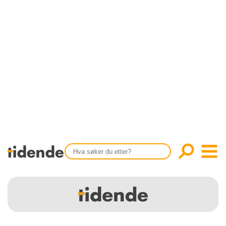
SISTE UTGAVE
KONTAKT
Tidligere utgaver
OM OSS
Årsindekser