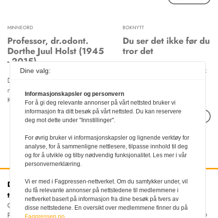
MINNEORD
BOKNYTT
Professor, dr.odont.
Du ser det ikke før du
Dorthe Juul Holst (1945
tror det
- 2015)
Bergen: Vigmostad & Bjørke;
Dine valg:
2015. 290 sider. ISBN: 978 -
Dorthe kom til Oslo som relativt
82 - 419 - 1151 - 4.
nyutdannet tannlege fra
Informasjonskapsler og personvern
Københavns Tandlægehøyskole for
For å gi deg relevante annonser på vårt nettsted bruker vi
å delta som student i det første
informasjon fra ditt besøk på vårt nettsted. Du kan reservere
Les artikkel
videreutdanningskullet i
deg mot dette under "Innstillinger".
Les artikkel
samfunnsodontologi høsten 1970.
Dorthe stormet inn i vårt lokale
For øvrig bruker vi informasjonskapsler og lignende verktøy for
analyse, for å sammenligne nettlesere, tilpasse innhold til deg
fagmiljø som et fargerikt
og for å utvikle og tilby nødvendig funksjonalitet. Les mer i vår
fellesskap, samlet i én kraftfull
personvernerklæring.
person med rødglans i håret,
springstep i beina og strålende
Vi er med i Fagpressen-nettverket. Om du samtykker under, vil
Den norske
Kontakt oss
smil om munn. Dette var i
du få relevante annonser på nettstedene til medlemmene i
tannlegeforenings Tidende
Tlf:
22 54 74 00
samfunnsodontologiens «Sturm
nettverket basert på informasjon fra dine besøk på tvers av
E-post:
Christiania Torv 5, 0158 Oslo
und Drang»-periode som falt
disse nettstedene. En oversikt over medlemmene finner du på
tidende@tannlegeforeningen.no
Postboks 2073 Vika, 0125
sammen med 68ernes
Fagpressen.no.