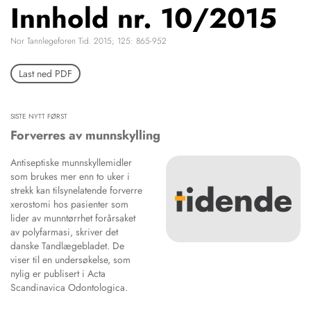
Innhold nr. 10/2015
NETTBUTIKK
HENVISNINGER
Nor Tannlegeforen Tid. 2015; 125: 865-952
CONTENT IN ENGLISH
KURSKALENDER
Scientific articles
Last ned PDF
STILLINGER
Publication and media
KJØP & SALG
plan
The editorial board
SISTE NYTT FØRST
ANNONSERING
About us
Forverres av munnskylling
FOR FORFATTERE
Antiseptiske munnskyllemidler
som brukes mer enn to uker i
strekk kan tilsynelatende forverre
xerostomi hos pasienter som
lider av munntørrhet forårsaket
av polyfarmasi, skriver det
danske Tandlægebladet. De
viser til en undersøkelse, som
nylig er publisert i Acta
Scandinavica Odontologica.