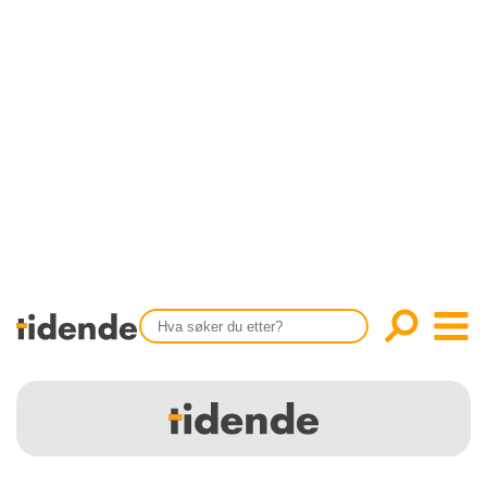
SISTE UTGAVE
KONTAKT
Tidligere utgaver
OM OSS
Årsindekser