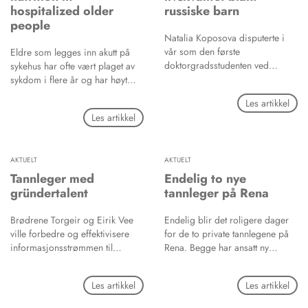
hospitalized older
russiske barn
people
Natalia Koposova disputerte i
vår som den første
Eldre som legges inn akutt på
doktorgradsstudenten ved
sykehus har ofte vært plaget av
Institutt for klinisk odontologi
sykdom i flere år og har høyt
(IKO) i Tromsø. Studien avdekker
medikamentforbruk. Mange er
Les artikkel
at russiske barn har dårligere
underernærte og munnhelsen er
Les artikkel
livskvalitet enn norske blant annet
forringet. Avhandlingen til
på grunn av tannhelsen.
Solemdal og medarbeidere
belyser sammenhengen mellom
AKTUELT
AKTUELT
munnhelse, smaksevne,
ernæring, sykdom og død, hos
Tannleger med
Endelig to nye
200 eldre i alderen 70 - 103 år,
gründertalent
tannleger på Rena
som var innlagt akutt på sykehus
i tidsrommet november 2009 til
Brødrene Torgeir og Eirik Vee
Endelig blir det roligere dager
oktober 2010.
ville forbedre og effektivisere
for de to private tannlegene på
informasjonsstrømmen til
Rena. Begge har ansatt ny
pasientene og samtidig følge
tannlege. - Jeg gleder meg stort,
kravet fra pasientrettighetsloven.
sier Hege Nordvang. - Jeg ser
Les artikkel
Les artikkel
Resultatet ble et digitalisert
fram til å få en kollega, sier
informasjonssystem som over
Sverre Skjæret.