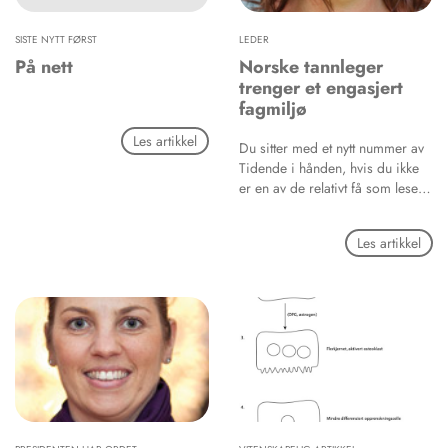
hjemme med barna, må ofte
omsorgsutgifter for samfunnet.
mennene jobbe mer for å
SISTE NYTT FØRST
LEDER
forsørge familien.
På nett
Norske tannleger
trenger et engasjert
fagmiljø
Les artikkel
Du sitter med et nytt nummer av
Tidende i hånden, hvis du ikke
er en av de relativt få som leser
bladet på nettet. I så fall sitter du
ved skjermen. Begge steder, på
Les artikkel
papir og nett, får du det samme
innholdet: Fagfellevurderte
vitenskapelige artikler først og
fremst, annet odontologisk
fagstoff, nyheter og
aktualitetsstoff, bidrag om etikk
og praksisdrift - i tillegg til
debatt.