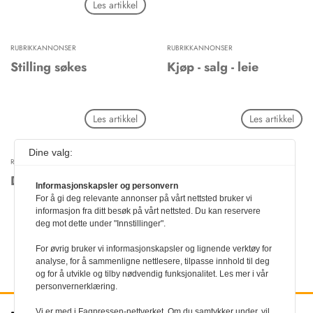
Les artikkel
mikrobiologi i 1973.
etterfulgt av de forslag
valgkomiteen mottok fra NTFs
lokalforeninger.
RUBRIKKANNONSER
RUBRIKKANNONSER
Stilling søkes
Kjøp - salg - leie
Les artikkel
Les artikkel
Dine valg:
RUBRIKKANNONSER
Diverse
Informasjonskapsler og personvern
For å gi deg relevante annonser på vårt nettsted bruker vi
informasjon fra ditt besøk på vårt nettsted. Du kan reservere
deg mot dette under "Innstillinger".
Les artikkel
For øvrig bruker vi informasjonskapsler og lignende verktøy for
analyse, for å sammenligne nettlesere, tilpasse innhold til deg
og for å utvikle og tilby nødvendig funksjonalitet. Les mer i vår
personvernerklæring.
Vi er med i Fagpressen-nettverket. Om du samtykker under, vil