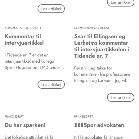
Les artikkel
august, denne gangen i Istanbul.
Les artikkel
Et bredt sammensatt
fagprogram, visjoner,
resolusjoner og en gedigen
KOMMENTAR OG DEBATT
utstillingsbazar gjorde
KOMMENTAR OG DEBATT
kongressen vellykket for de
Kommentar til
Svar til Ellingsen og
fleste.
intervjuartikkel
Larheims kommentar
til intervjuartikkelen i
I Tidende nr. 7 er det en
Tidende nr. 7
intervjuartikkel med kollega
Bjørn Hogstad om TMD under
Først vil jeg takke for
headingen «Privat forskning».
kommentaren fra professorene
Det er flott at det settes fokus på
Ellingsen og Larheim. Jeg vil
Les artikkel
temaet TMD og at norske
samtidig benytte anledningen til
tannleger interesserer seg for de
å berømme Det odontologiske
Les artikkel
pasientene som lider av smerter
fakultet i Oslo, for at de tok
i kjeveleddsregionen, nakke og
initiativet til TMD-seminaret i
skuldre. Allmenntannleger har en
Bergen hvor undertegnede også
viktig rolle i utredningen og
PRAKSISDRIFT
PRAKSISDRIFT
var til stede og hadde stor glede
behandlingen av denne
av å høre på innleggene og
Du har sparken!
§§§Spør advokaten
pasientgruppen, men det er
diskusjonene.
viktig å presisere at gruppen er
Det folkelige uttrykket «å få
NTFs advokater får mange