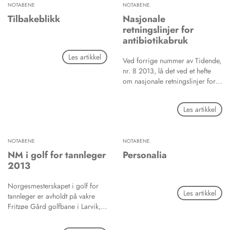
NOTABENE
NOTABENE
har sammenheng med
amalgamfyllinger. Formålet med
Tilbakeblikk
Nasjonale
prosjektet er å få mer kunnskap
retningslinjer for
om eventuelle forandringer av
antibiotikabruk
helseplager etter utskiftning av
Les artikkel
amalgamfyllinger.
Ved forrige nummer av Tidende,
nr. 8 2013, lå det ved et hefte
om nasjonale retningslinjer for
antibiotikabruk i
tannhelsetjenesten.
Les artikkel
Helsedirektoratet har dessverre
ikke flere av heftene, så vidt
Tidende har klart å bringe på det
NOTABENE
NOTABENE
rene, men retningslinjene finnes
på Helsedirektoratets sider:
NM i golf for tannleger
Personalia
2013
Norgesmesterskapet i golf for
Les artikkel
tannleger er avholdt på vakre
Fritzøe Gård golfbane i Larvik,
med Øistein Haram, Svein
Tveter, Jan Lotherington og Pekka