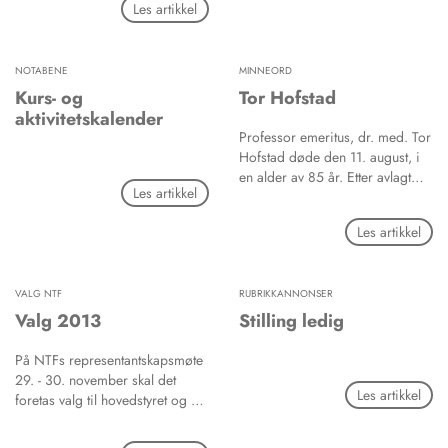
Les artikkel
Stenhagen som
arrangementskomité. Været var
begge dager helt perfekt, passe
NOTABENE
MINNEORD
varmt og strålende solskinn.
Kurs- og
Tor Hofstad
aktivitetskalender
Professor emeritus, dr. med. Tor
Hofstad døde den 11. august, i
en alder av 85 år. Etter avlagt
Les artikkel
embetseksamen i 1953 hadde
Hofstad forskjellige kliniske
Les artikkel
stillinger på sykehus og i privat
praksis. I 1959 begynte han som
underordnet lege ved Gades
VALG NTF
RUBRIKKANNONSER
institutt, Avdeling for
mikrobiologi. Han ble tidlig
Valg 2013
Stilling ledig
(1963) knyttet til Det
odontologisk fakultet ved
På NTFs representantskapsmøte
Universitetet i Bergen og var den
29. - 30. november skal det
Les artikkel
første leder ved Laboratorium
foretas valg til hovedstyret og en
for oral mikrobiologi. Han ble
rekke organer. Her presenteres
professor i odontologisk
valgkomiteens innstilling,