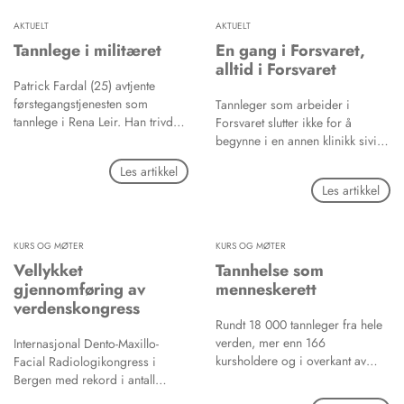
300 privatpraktiserende
AKTUELT
AKTUELT
tannleger har tatt i bruk.
Tannlege i militæret
En gang i Forsvaret,
alltid i Forsvaret
Patrick Fardal (25) avtjente
førstegangstjenesten som
Tannleger som arbeider i
tannlege i Rena Leir. Han trivdes
Forsvaret slutter ikke for å
så godt, at han vil fortsette å
begynne i en annen klinikk sivilt,
arbeide i Forsvaret. - Jeg ser på
men holder på jobben til de blir
Les artikkel
meg selv som en offiser først og
pensjonister.
Les artikkel
fremst, deretter som tannlege.
KURS OG MØTER
KURS OG MØTER
Vellykket
Tannhelse som
gjennomføring av
menneskerett
verdenskongress
Rundt 18 000 tannleger fra hele
verden, mer enn 166
Internasjonal Dento-Maxillo-
kursholdere og i overkant av
Facial Radiologikongress i
200 utstillere møttes på FDIs
Bergen med rekord i antall
101. kongress de siste dagene i
deltakerland