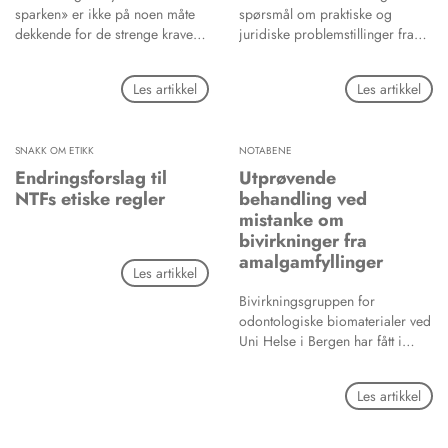
meget heterogen.
sparken» er ikke på noen måte
spørsmål om praktiske og
dekkende for de strenge kravene
juridiske problemstillinger fra
som stilles til fremgangsmåten
tannlegenes hverdag. Tidende
ved en oppsigelse. En
tar opp enkelte av disse
Les artikkel
Les artikkel
oppsigelse vil kunne være
problemstillingene i en egen
ugyldig, og arbeidsgiver
spalte. Leserne oppfordres til å
risikerer erstatningsansvar,
komme med egne spørsmål som
SNAKK OM ETIKK
NOTABENE
dersom arbeidsmiljølovens
kan sendes til redaksjonen.
formkrav ikke følges i
Endringsforslag til
Utprøvende
oppsigelsesprosessen.
NTFs etiske regler
behandling ved
mistanke om
bivirkninger fra
amalgamfyllinger
Les artikkel
Bivirkningsgruppen for
odontologiske biomaterialer ved
Uni Helse i Bergen har fått i
oppdrag fra Helsedirektoratet å
gjennomføre et prosjekt med
Les artikkel
utprøvende behandling rettet mot
pasienter med langvarige
helseplager som de selv mener