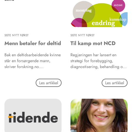
SISTE NYTT FØRST
SISTE NYTT FØRST
Menn betaler for deltid
Til kamp mot NCD
Bak en deltidsarbeidende kvinne
Regjeringen har lansert en
står en forsørgende mann,
strategi for forebygging,
skriver forskning.no.
diagnostisering, behandling og
Småbarnsfedre jobber mye
rehabilitering av de fire største
overtid, mens mange mødre
ikke-smittsomme
Les artikkel
Les artikkel
jobber deltid. Menn med
folkesykdommene, kalt
forsørgeransvar jobber gjerne
noncommunicable chronic
mye. De jobber overtid, de
diseases (NCD); hjerte- og
jobber turnus for å få ekstra
karsykdommer, diabetes, kols og
tillegg, de tar ekstrajobber, og
kreft. Hvert år dør nærmere 8
på fritida pusser de opp eller
000 personer i Norge av disse
bygger på huset selv slik at det
sykdommene før de har fylt 75
blir billigere. Når kvinner velger
år. NCD medfører lidelse for
å jobbe mindre for å være mer
mange og betydelige helse- og