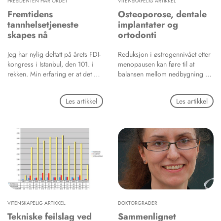
PRESIDENTEN HAR ORDET
VITENSKAPELIG ARTIKKEL
Fremtidens
Osteoporose, dentale
tannhelsetjeneste
implantater og
skapes nå
ortodonti
Jeg har nylig deltatt på årets FDI-
Reduksjon i østrogennivået etter
kongress i Istanbul, den 101. i
menopausen kan føre til at
rekken. Min erfaring er at det å
balansen mellom nedbygning og
delta i slike internasjonale møter
oppbygning av ben forskyves i
er viktig for NTF. Både
retning av osteoporose. Studier
Les artikkel
Les artikkel
problemstillingene og
på ovariektomerte dyr tyder på
løsningene er svært forskjellige i
nedsatt osseointegrering av
de ulike landene. Selv om vi har
implantater og at ortodonti går
våre nasjonale utfordringer, er vi
hurtigere under slike forhold.
i Norge utrolig heldig stilt i
Etterundersøkelser av dentale
forhold til de fleste andre i
implantater hos
verden, også på
postmenopausale kvinner er
tannhelseområdet.
imidlertid ikke entydige hverken
når det gjelder tidlig
osseoeintegrering eller tap av
implantater. Noen undersøkelser
VITENSKAPELIG ARTIKKEL
DOKTORGRADER
tyder på at osteoporose kan gi
Tekniske feilslag ved
Sammenlignet