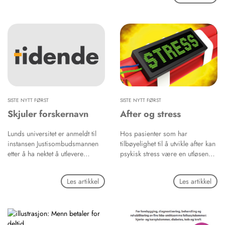
SISTE NYTT FØRST
SISTE NYTT FØRST
Skjuler forskernavn
After og stress
Lunds universitet er anmeldt til
Hos pasienter som har
instansen Justisombudsmannen
tilbøyelighet til å utvikle after kan
etter å ha nektet å utlevere
psykisk stress være en utløsende
informasjon om dyreforsøk på
faktor, skriver det danske
katter, skriver avisen
Tandlægebladet.
Les artikkel
Les artikkel
Sydsvenskan ifølge bladet
Forskerforum.