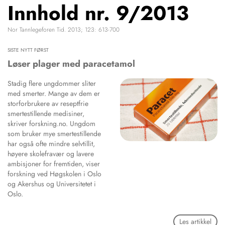
Innhold nr. 9/2013
NETTBUTIKK
HENVISNINGER
Nor Tannlegeforen Tid. 2013; 123: 613-700
CONTENT IN ENGLISH
KURSKALENDER
Scientific articles
SISTE NYTT FØRST
STILLINGER
Publication and media
Løser plager med paracetamol
KJØP & SALG
plan
Stadig flere ungdommer sliter
The editorial board
ANNONSERING
med smerter. Mange av dem er
About us
FOR FORFATTERE
storforbrukere av reseptfrie
smertestillende medisiner,
skriver forskning.no. Ungdom
som bruker mye smertestillende
har også ofte mindre selvtillit,
høyere skolefravær og lavere
ambisjoner for fremtiden, viser
forskning ved Høgskolen i Oslo
og Akershus og Universitetet i
Oslo.
Les artikkel