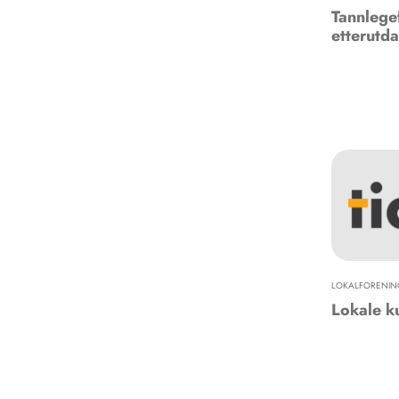
Tannlege
etterutd
LOKALFORENIN
Lokale k