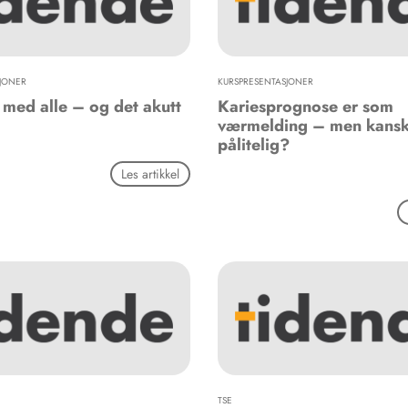
JONER
KURSPRESENTASJONER
 med alle – og det akutt
Kariesprognose er som
værmelding – men kansk
pålitelig?
Les artikkel
TSE