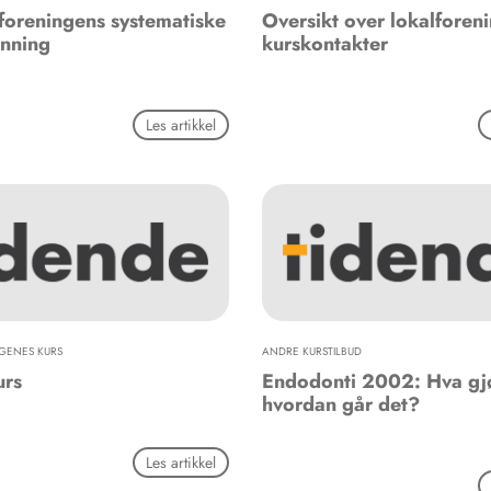
foreningens systematiske
Oversikt over lokalforen
anning
kurskontakter
Les artikkel
GENES KURS
ANDRE KURSTILBUD
urs
Endodonti 2002: Hva gjø
hvordan går det?
Les artikkel