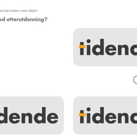
FAGNEVNDEN HAR ORDET
od etterutdanning?