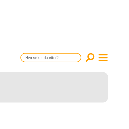
CONTENT IN ENGLISH
Scientific articles
Publication and media plan
The editorial board
About us