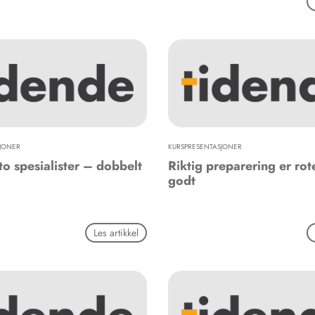
JONER
KURSPRESENTASJONER
 to spesialister – dobbelt
Riktig preparering er rote
godt
Les artikkel