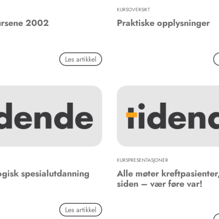
KURSOVERSIKT
ursene 2002
Praktiske opplysninger
Les artikkel
KURSPRESENTASJONER
gisk spesialutdanning
Alle møter kreftpasienter,
siden – vær føre var!
Les artikkel