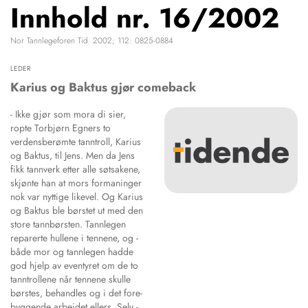
Innhold nr. 16/2002
NETTBUTIKK
HENVISNINGER
Nor Tannlegeforen Tid. 2002; 112: 0825-0884
CONTENT IN ENGLISH
KURSKALENDER
Scientific articles
LEDER
STILLINGER
Publication and media
Karius og Baktus gjør comeback
KJØP & SALG
plan
- Ikke gjør som ­mora di sier,
The editorial board
ANNONSERING
ropte Torbjørn Egners to
About us
FOR FORFATTERE
verdensberømte tanntroll, Karius
og Baktus, til Jens. Men da Jens
fikk tannverk etter ­alle søtsakene,
skjønte han at mors formaninger
nok var nyttige likevel. Og Karius
og Baktus ble børstet ut med den
store tannbørsten. Tannlegen
reparerte hullene i tennene, og ­
både mor og tannlegen hadde
god hjelp av eventyret ­om de to
tanntrollene når tennene skulle
børstes, be­hand­les og i det fore­
byg­gende arbeidet ellers. Selv ­