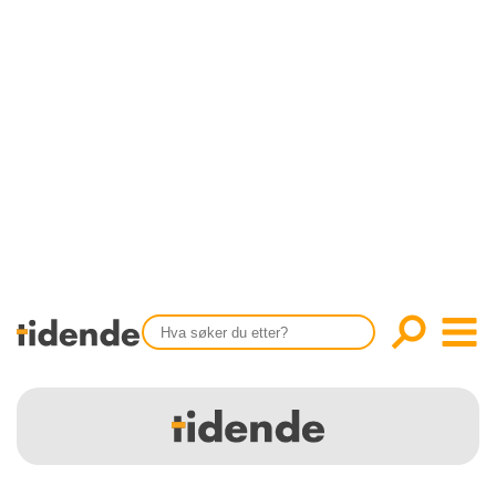
SISTE UTGAVE
KONTAKT
Tidligere utgaver
OM OSS
Årsindekser