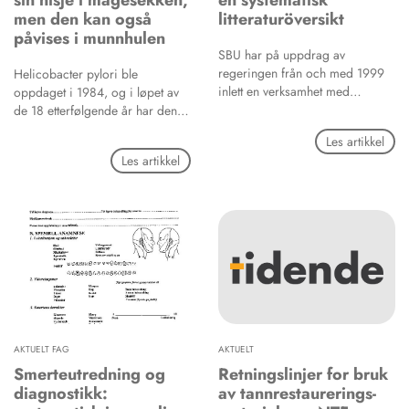
sin nisje i magesekken,
en systematisk
men den kan også
litteraturöversikt
påvises i munnhulen
SBU har på uppdrag av
regeringen från och med 1999
Helicobacter pylori ble
inlett en verksamhet med
oppdaget i 1984, og i løpet av
vetenskapliga utvärderingar även
de 18 etterfølgende år har denne
inom tandvårdens område.
lille spiralformede bakterien gått
Les artikkel
Tidigare rapporter är: «Behov av
veien fra å ­være fullstendig
Les artikkel
utvärdering i tandvården» och
ukjent til å bli en mikrobiell
«Rökning och ohälsa i munnen».
«kjendis». Det er nå kjent at over
halvparten av jordens befolkning
har H. pylori i magesekken, men
de aller fleste infiserte har den
som ufarlig blindpassasjer, of­
test gjennom ­hele livet. Samtidig
er bakterien tilkjent rollen som
den viktigste årsaken til magesår
og den utgjør også en viktig
risikofaktor for utvikling av
AKTUELT FAG
AKTUELT
magekreft. H. pylori har derfor
Smerteutredning og
Retningslinjer for bruk
fått stor oppmerksomhet. I løpet
diagnostikk:
av tannrestaurerings­
av de siste tre å­rene er det re­gi­