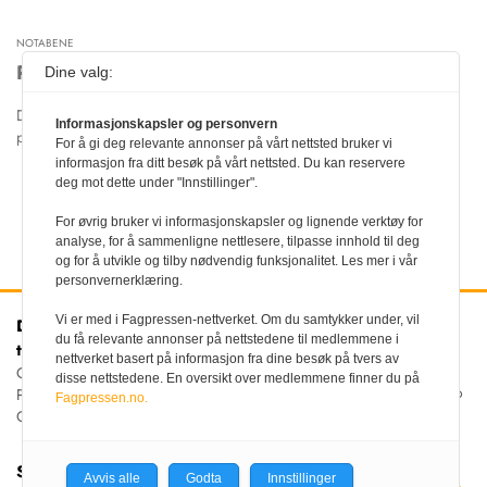
NOTABENE
Personalia
Dine valg:
Denne artikkelen er ikke
Informasjonskapsler og personvern
publisert i nettutgaven.
For å gi deg relevante annonser på vårt nettsted bruker vi
informasjon fra ditt besøk på vårt nettsted. Du kan reservere
deg mot dette under "Innstillinger".
Les artikkel
For øvrig bruker vi informasjonskapsler og lignende verktøy for
analyse, for å sammenligne nettlesere, tilpasse innhold til deg
og for å utvikle og tilby nødvendig funksjonalitet. Les mer i vår
personvernerklæring.
Vi er med i Fagpressen-nettverket. Om du samtykker under, vil
Den norske
Kontakt oss
du få relevante annonser på nettstedene til medlemmene i
tannlegeforenings Tidende
Tlf:
22 54 74 00
nettverket basert på informasjon fra dine besøk på tvers av
E-post:
Christiania Torv 5, 0158 Oslo
disse nettstedene. En oversikt over medlemmene finner du på
tidende@tannlegeforeningen.no
Postboks 2073 Vika, 0125
Fagpressen.no.
OSLO
Sjefredaktør
Avvis alle
Godta
Innstillinger