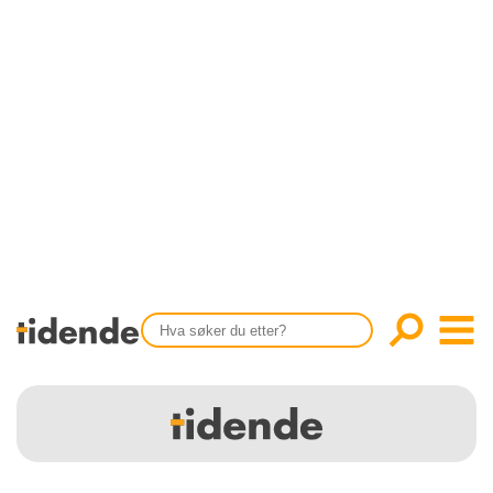
SISTE UTGAVE
KONTAKT
Tidligere utgaver
OM OSS
Årsindekser