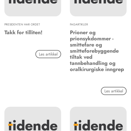
PRESIDENTEN HAR ORDET
FAGARTIKLER
Takk for tilliten!
Prioner og
prionsykdommer -
smittefare og
smitteforebyggende
Les artikkel
tiltak ved
tannbehandling og
oralkirurgiske inngrep
Les artikkel