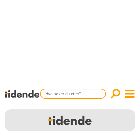
SISTE UTGAVE
KONTAKT
Tidligere utgaver
OM OSS
Årsindekser