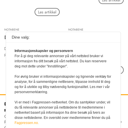
Les artikkel
Les artikkel
NOTABENE
NOTABENE
Dental handlekurv
I kjølvannet av Fram
Dine valg:
Denne artikkelen er ikke
Denne artikkelen er ikke
Informasjonskapsler og personvern
publisert i nettutgaven.
publisert i nettutgaven.
For å gi deg relevante annonser på vårt nettsted bruker vi
informasjon fra ditt besøk på vårt nettsted. Du kan reservere
deg mot dette under "Innstillinger".
Les artikkel
Les artikkel
For øvrig bruker vi informasjonskapsler og lignende verktøy for
analyse, for å sammenligne nettlesere, tilpasse innhold til deg
og for å utvikle og tilby nødvendig funksjonalitet. Les mer i vår
personvernerklæring.
Vi er med i Fagpressen-nettverket. Om du samtykker under, vil
Den norske
Kontakt oss
du få relevante annonser på nettstedene til medlemmene i
tannlegeforenings Tidende
Tlf:
22 54 74 00
nettverket basert på informasjon fra dine besøk på tvers av
E-post:
Christiania Torv 5, 0158 Oslo
disse nettstedene. En oversikt over medlemmene finner du på
tidende@tannlegeforeningen.no
Postboks 2073 Vika, 0125
Fagpressen.no.
OSLO