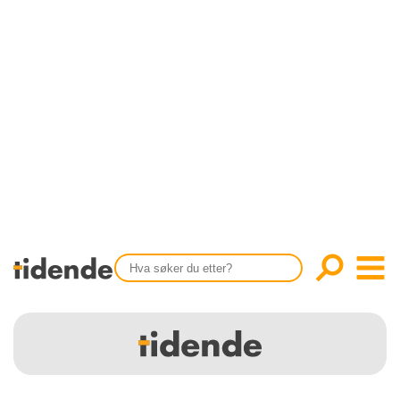
SISTE UTGAVE
KONTAKT
Tidligere utgaver
OM OSS
Årsindekser