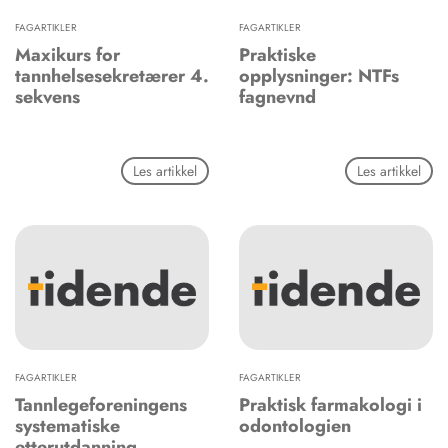
FAGARTIKLER
FAGARTIKLER
Maxikurs for
Praktiske
tannhelsesekretærer 4.
opplysninger: NTFs
sekvens
fagnevnd
Les artikkel
Les artikkel
FAGARTIKLER
FAGARTIKLER
Tannlegeforeningens
Praktisk farmakologi i
systematiske
odontologien
etterutdanning