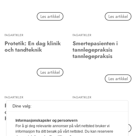
Les artikkel
Les artikkel
FAGARTIKLER
FAGARTIKLER
Protetik: En dag klinik
Smertepasienten i
och tandteknik
tannlegepraksis
tannlegepraksis
Les artikkel
Les artikkel
FAGARTIKLER
FAGARTIKLER
Praktiske
Akuttmedisin
Dine valg:
opplysninger: Folkets
Hus i Oslo
Informasjonskapsler og personvern
For å gi deg relevante annonser på vårt nettsted bruker vi
Les artikkel
informasjon fra ditt besøk på vårt nettsted. Du kan reservere