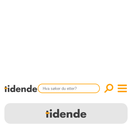
SISTE UTGAVE
KONTAKT
Tidligere utgaver
OM OSS
Årsindekser