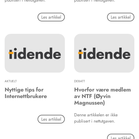
publisert i nettutgaven.
publisert i nettutgaven.
Les artikkel
Les artikkel
AKTUELT
DEBATT
Nyttige tips for
Hvorfor være medlem
Internettbrukere
av NTF (Øyvin
Magnussen)
Denne artikkelen er ikke
Les artikkel
publisert i nettutgaven.
Les artikkel