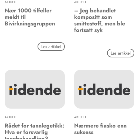
AKTUELT
AKTUELT
Nær 1000 tilfeller
– Jeg behandlet
meldt til
kompositt som
Bivirkningsgruppen
smittestoff, men ble
fortsatt syk
Les artikkel
Les artikkel
AKTUELT
AKTUELT
Rådet for tannlegetikk:
Nærmere fiasko enn
Hva er forsvarlig
suksess
tannbehandling?