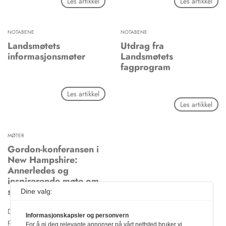
Les artikkel
Les artikkel
NOTABENE
NOTABENE
Landsmøtets
Utdrag fra
informasjonsmøter
Landsmøtets
fagprogram
Les artikkel
Les artikkel
MØTER
Gordon-konferansen i
New Hampshire:
Annerledes og
inspirerende møte om
salivaforskning
Dine valg:
Denne artikkelen er ikke
Informasjonskapsler og personvern
publisert i nettutgaven.
For å gi deg relevante annonser på vårt nettsted bruker vi