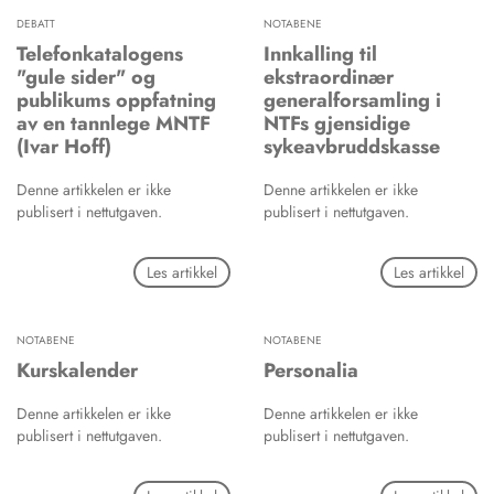
DEBATT
NOTABENE
Telefonkatalogens
Innkalling til
"gule sider" og
ekstraordinær
publikums oppfatning
generalforsamling i
av en tannlege MNTF
NTFs gjensidige
(Ivar Hoff)
sykeavbruddskasse
Denne artikkelen er ikke
Denne artikkelen er ikke
publisert i nettutgaven.
publisert i nettutgaven.
Les artikkel
Les artikkel
NOTABENE
NOTABENE
Kurskalender
Personalia
Denne artikkelen er ikke
Denne artikkelen er ikke
publisert i nettutgaven.
publisert i nettutgaven.