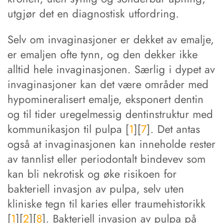
utgjør det en diagnostisk utfordring.
Selv om invaginasjoner er dekket av emalje,
er emaljen ofte tynn, og den dekker ikke
alltid hele invaginasjonen. Særlig i dypet av
invaginasjoner kan det være områder med
hypomineralisert emalje, eksponert dentin
og til tider uregelmessig dentinstruktur med
kommunikasjon til pulpa [
1
][
7
]. Det antas
også at invaginasjonen kan inneholde rester
av tannlist eller periodontalt bindevev som
kan bli nekrotisk og øke risikoen for
bakteriell invasjon av pulpa, selv uten
kliniske tegn til karies eller traumehistorikk
[
1
][
2
][
8
]. Bakteriell invasjon av pulpa på