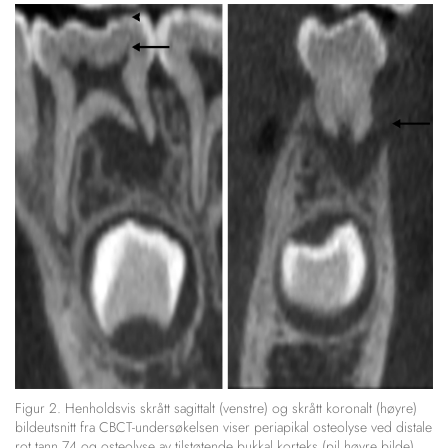
Figur 2. Henholdsvis skrått sagittalt (venstre) og skrått koronalt (høyre)
bildeutsnitt fra CBCT-undersøkelsen viser periapikal osteolyse ved distale
rot tann 74 og osteolyse av tilstøtende bukkal korteks (pil høyre bilde).