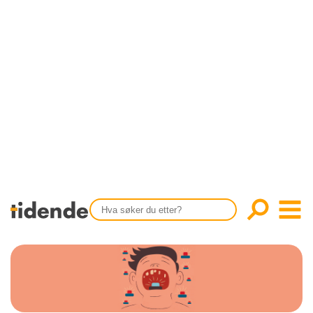
SISTE UTGAVE
KONTAKT
Tidligere utgaver
OM OSS
Årsindekser