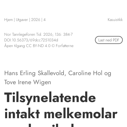
NETTBUTIKK
HENVISNINGER
Hjem
|
Utgaver
|
2026
|
4
Kasuistikk
CONTENT IN ENGLISH
KURSKALENDER
Scientific articles
STILLINGER
Nor Tannlegeforen Tid. 2026; 136: 384-7
Publication and media
DOI:10.56373/69dcc7251034d
Last ned PDF
KJØP & SALG
plan
Åpen tilgang CC BY-ND 4.0 © Forfatterne
The editorial board
ANNONSERING
About us
FOR FORFATTERE
Hans Erling Skallevold
,
Caroline Hol
og
Tove Irene Wigen
Tilsynelatende
intakt melkemolar