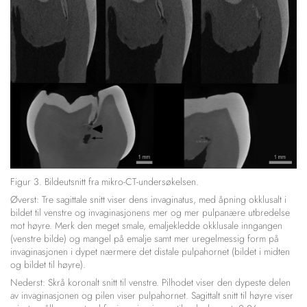
Figur 3. Bildeutsnitt fra mikro-CT-undersøkelsen.
Øverst: Tre sagittale snitt viser dens invaginatus, med åpning okklusalt i
bildet til venstre og invaginasjonens mer og mer pulpanære utbredelse
mot høyre. Merk den meget smale, emaljekledde okklusale inngangen
(venstre bilde) og mangel på emalje samt mer uregelmessig form på
invaginasjonen i dypet nærmere det distale pulpahornet (bildet i midten
og bildet til høyre).
Nederst: Skrå koronalt snitt til venstre. Pilhodet viser den dypeste delen
av invaginasjonen og pilen viser pulpahornet. Sagittalt snitt til høyre viser