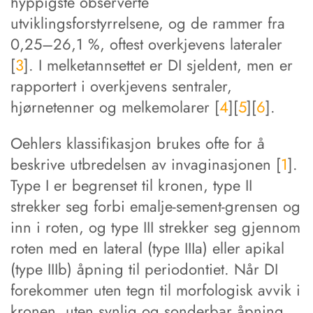
hyppigste observerte
utviklingsforstyrrelsene, og de rammer fra
0,25–26,1 %, oftest overkjevens lateraler
[
3
]. I melketannsettet er DI sjeldent, men er
rapportert i overkjevens sentraler,
hjørnetenner og melkemolarer [
4
][
5
][
6
].
Oehlers klassifikasjon brukes ofte for å
beskrive utbredelsen av invaginasjonen [
1
].
Type I er begrenset til kronen, type II
strekker seg forbi emalje-sement-grensen og
inn i roten, og type III strekker seg gjennom
roten med en lateral (type IIIa) eller apikal
(type IIIb) åpning til periodontiet. Når DI
forekommer uten tegn til morfologisk avvik i
kronen, uten synlig og sonderbar åpning,