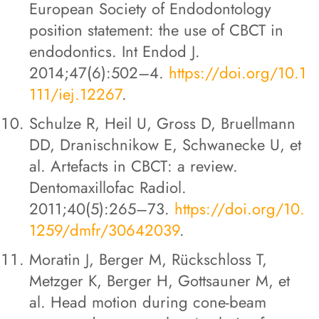
European Society of Endodontology
position statement: the use of CBCT in
endodontics. Int Endod J.
2014;47(6):502–4.
https://doi.org/10.1
111/iej.12267
.
Schulze R, Heil U, Gross D, Bruellmann
DD, Dranischnikow E, Schwanecke U, et
al. Artefacts in CBCT: a review.
Dentomaxillofac Radiol.
2011;40(5):265–73.
https://doi.org/10.
1259/dmfr/30642039
.
Moratin J, Berger M, Rückschloss T,
Metzger K, Berger H, Gottsauner M, et
al. Head motion during cone-beam