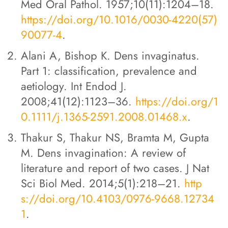
Med Oral Pathol. 1957;10(11):1204–18.
https://doi.org/10.1016/0030-4220(57)
90077-4
.
Alani A, Bishop K. Dens invaginatus.
Part 1: classification, prevalence and
aetiology. Int Endod J.
2008;41(12):1123–36.
https://doi.org/1
0.1111/j.1365-2591.2008.01468.x
.
Thakur S, Thakur NS, Bramta M, Gupta
M. Dens invagination: A review of
literature and report of two cases. J Nat
Sci Biol Med. 2014;5(1):218–21.
http
s://doi.org/10.4103/0976-9668.12734
1
.