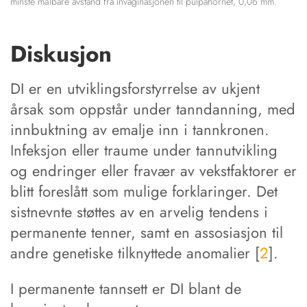
minste målbare avstand fra invaginasjonen til pulpahornet, 0,06 mm.
Diskusjon
DI er en utviklingsforstyrrelse av ukjent
årsak som oppstår under tanndanning, med
innbuktning av emalje inn i tannkronen.
Infeksjon eller traume under tannutvikling
og endringer eller fravær av vekstfaktorer er
blitt foreslått som mulige forklaringer. Det
sistnevnte støttes av en arvelig tendens i
permanente tenner, samt en assosiasjon til
andre genetiske tilknyttede anomalier [
2
].
I permanente tannsett er DI blant de