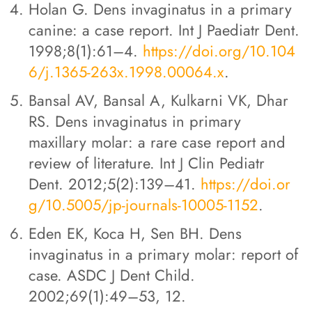
Holan G. Dens invaginatus in a primary
canine: a case report. Int J Paediatr Dent.
1998;8(1):61–4.
https://doi.org/10.104
6/j.1365-263x.1998.00064.x
.
Bansal AV, Bansal A, Kulkarni VK, Dhar
RS. Dens invaginatus in primary
maxillary molar: a rare case report and
review of literature. Int J Clin Pediatr
Dent. 2012;5(2):139–41.
https://doi.or
g/10.5005/jp-journals-10005-1152
.
Eden EK, Koca H, Sen BH. Dens
invaginatus in a primary molar: report of
case. ASDC J Dent Child.
2002;69(1):49–53, 12.