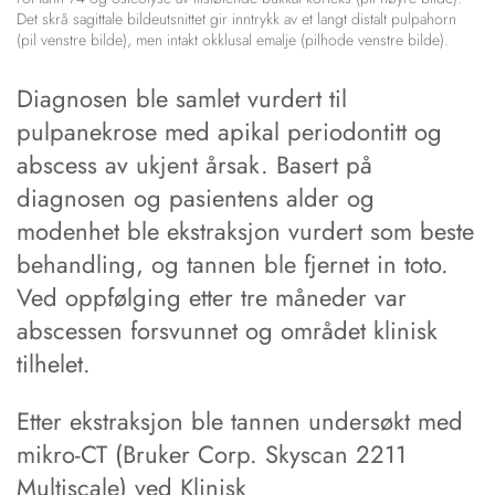
Det skrå sagittale bildeutsnittet gir inntrykk av et langt distalt pulpahorn
(pil venstre bilde), men intakt okklusal emalje (pilhode venstre bilde).
Diagnosen ble samlet vurdert til
pulpanekrose med apikal periodontitt og
abscess av ukjent årsak. Basert på
diagnosen og pasientens alder og
modenhet ble ekstraksjon vurdert som beste
behandling, og tannen ble fjernet in toto.
Ved oppfølging etter tre måneder var
abscessen forsvunnet og området klinisk
tilhelet.
Etter ekstraksjon ble tannen undersøkt med
mikro-CT (Bruker Corp. Skyscan 2211
Multiscale) ved Klinisk