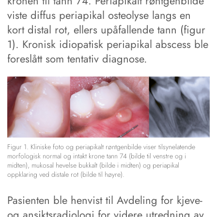
kronen til tann 74. Periapikalt røntgenbilde
viste diffus periapikal osteolyse langs en
kort distal rot, ellers upåfallende tann (figur
1). Kronisk idiopatisk periapikal abscess ble
foreslått som tentativ diagnose.
Figur 1. Kliniske foto og periapikalt røntgenbilde viser tilsynelatende
morfologisk normal og intakt krone tann 74 (bilde til venstre og i
midten), mukosal hevelse bukkalt (bilde i midten) og periapikal
oppklaring ved distale rot (bilde til høyre).
Pasienten ble henvist til Avdeling for kjeve-
og ansiktsradiologi for videre utredning av