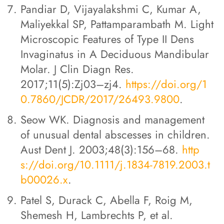
Pandiar D, Vijayalakshmi C, Kumar A,
Maliyekkal SP, Pattamparambath M. Light
Microscopic Features of Type II Dens
Invaginatus in A Deciduous Mandibular
Molar. J Clin Diagn Res.
2017;11(5):Zj03–zj4.
https://doi.org/1
0.7860/JCDR/2017/26493.9800
.
Seow WK. Diagnosis and management
of unusual dental abscesses in children.
Aust Dent J. 2003;48(3):156–68.
http
s://doi.org/10.1111/j.1834-7819.2003.t
b00026.x
.
Patel S, Durack C, Abella F, Roig M,
Shemesh H, Lambrechts P, et al.