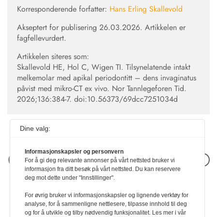
Korresponderende forfatter:
Hans Erling Skallevold
Akseptert for publisering 26.03.2026. Artikkelen er
fagfellevurdert.
Artikkelen siteres som:
Skallevold HE, Hol C, Wigen TI. Tilsynelatende intakt
melkemolar med apikal periodontitt – dens invaginatus
påvist med mikro-CT ex vivo. Nor Tannlegeforen Tid.
2026;136:384-7.
doi:10.56373/69dcc7251034d
Dine valg:
Informasjonskapsler og personvern
Neste artikkel
For å gi deg relevante annonser på vårt nettsted bruker vi
informasjon fra ditt besøk på vårt nettsted. Du kan reservere
deg mot dette under "Innstillinger".
For øvrig bruker vi informasjonskapsler og lignende verktøy for
analyse, for å sammenligne nettlesere, tilpasse innhold til deg
og for å utvikle og tilby nødvendig funksjonalitet. Les mer i vår