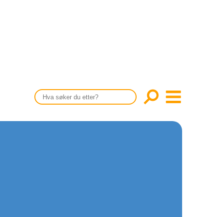
CONTENT IN ENGLISH
Scientific articles
Publication and media plan
The editorial board
About us