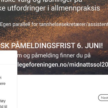
i
vere
Neste
ktøy
d til