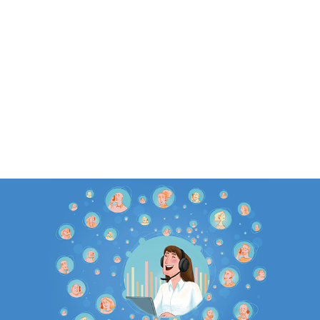
ALENDER
KONTAKT
NGER
OM OSS
 SALG
SERING
RFATTERE