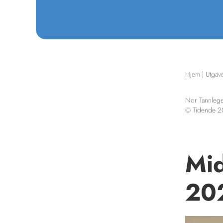
Hjem
|
Utgav
Nor Tannlege
© Tidende 
Mid
20