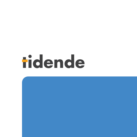
SISTE UTGAVE
KURSK
Tidligere utgaver
STILLI
Årsindekser
KJØP &
NETTBUTIKK
ANNON
HENVISNINGER
FOR FO