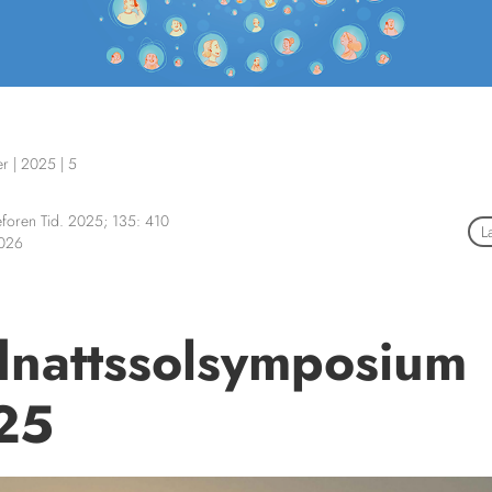
er
|
2025
|
5
foren Tid. 2025; 135: 410
L
2026
nattssolsymposium
25