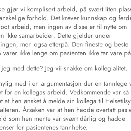
rke gjør vi komplisert arbeid, på svært liten pla
anskelige forhold. Det krever kunnskap og ferd
 godt arbeid, men ingen av disse er til nytte om
en ikke samarbeider. Dette gjelder under
ingen, men også etterpå. Den fineste og beste
n varer ikke lenge om pasienten ikke tar vare p
 jeg med dette? Jeg vil snakke om kollegialitet.
 nylig med i en argumentasjon der en tannlege 
t for en kollegas arbeid. Vedkommende var så
 at hen ønsket å melde sin kollega til Helsetilsy
valteren. Årsaken var at hen hadde overtatt pasi
beid som hen mente var svært dårlig og hadde
enser for pasientenes tannhelse.