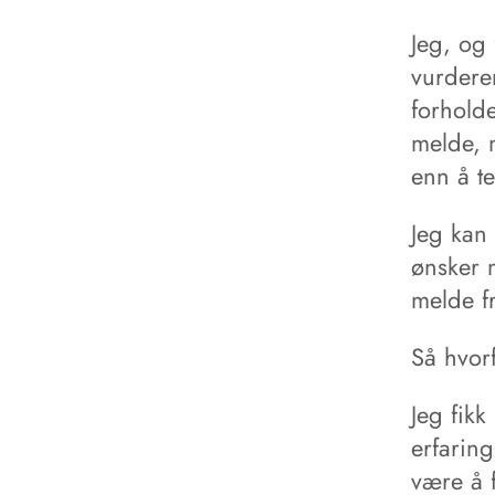
Jeg, og
vurdere
forhold
melde, m
enn å t
Jeg kan
ønsker 
melde fr
Så hvor
Jeg fikk
erfarin
være å 