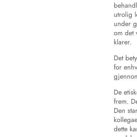
behandl
utrolig 
under go
om det 
klarer.
Det bety
for enhv
gjennom
De etis
frem. D
Den sta
kollegae
dette ka