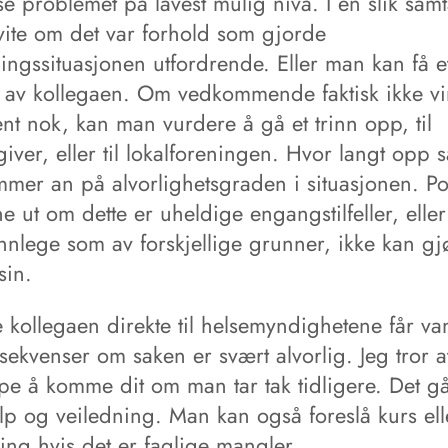
e problemet på lavest mulig nivå. I en slik sam
vite om det var forhold som gjorde
ingssituasjonen utfordrende. Eller man kan få e
k av kollegaen. Om vedkommende faktisk ikke vi
nt nok, kan man vurdere å gå et trinn opp, til
iver, eller til lokalforeningen. Hvor langt opp 
mmer an på alvorlighetsgraden i situasjonen. P
ne ut om dette er uheldige engangstilfeller, elle
nnlege som av forskjellige grunner, ikke kan gj
sin.
kollegaen direkte til helsemyndighetene får van
sekvenser om saken er svært alvorlig. Jeg tror 
ppe å komme dit om man tar tak tidligere. Det g
elp og veiledning. Man kan også foreslå kurs ell
ing hvis det er faglige mangler.