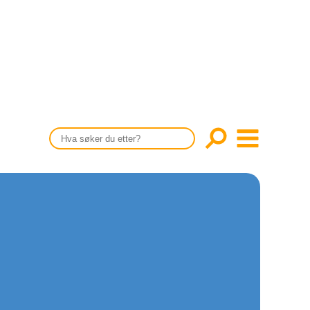
CONTENT IN ENGLISH
Scientific articles
Publication and media plan
The editorial board
About us