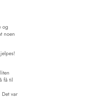
e og
at noen
Hjelpes!
liten
 få til
 Det var