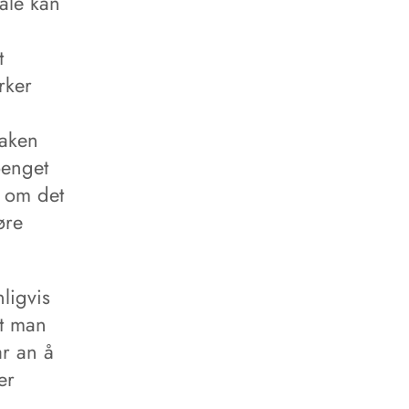
tale kan
t
rker
saken
oenget
r om det
øre
ligvis
at man
år an å
er