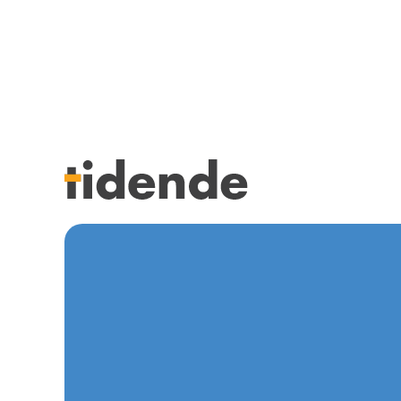
SISTE UTGAVE
KURSK
Tidligere utgaver
STILLI
Årsindekser
KJØP &
NETTBUTIKK
ANNON
HENVISNINGER
FOR FO