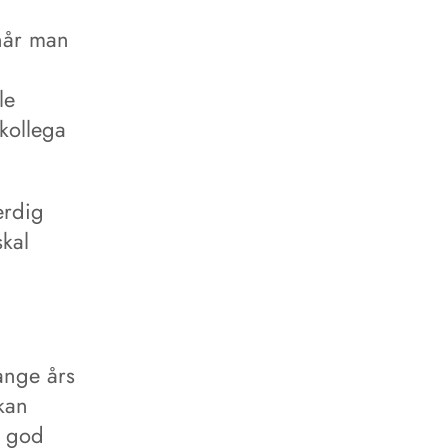
når man
le
 kollega
erdig
skal
mange års
kan
n god