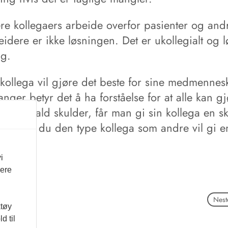
ere kollegaers arbeide overfor pasienter og and
dere er ikke løsningen. Det er ukollegialt og l
ng.
kollega vil gjøre det beste for sine medmennes
ger betyr det å ha forståelse for at alle kan gjø
 for en kald skulder, får man gi sin kollega en s
å. Da er du den type kollega som andre vil gi e
dra.
i
vere
Neste
ktøy
d til