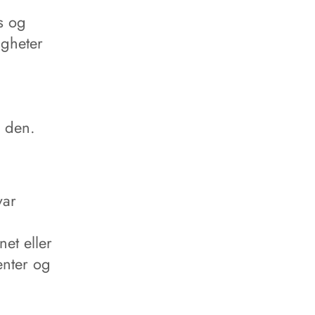
ss og
igheter
å den.
var
net eller
enter og