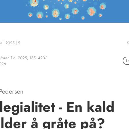
er
|
2025
|
5
S
foren Tid. 2025; 135: 420-1
L
2026
 Pedersen
legialitet - En kald
lder å gråte på?