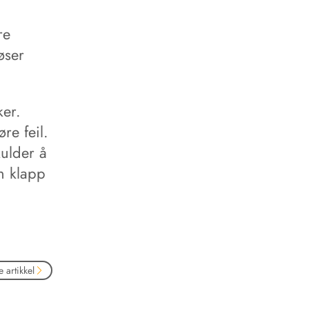
re
øser
ker.
re feil.
kulder å
n klapp
 artikkel