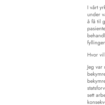
I vårt y
under v
å få til
pasient
behandl
fyllinge
Hvor vil
Jeg var
bekymre
bekymret
statsfor
sett ar
konsekv