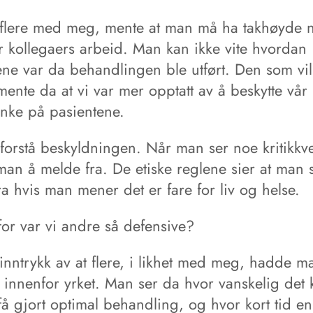
 flere med meg, mente at man må ha takhøyde 
r kollegaers arbeid. Man kan ikke vite hvordan
ene var da behandlingen ble utført. Den som vil
ente da at vi var mer opptatt av å beskytte vår
enke på pasientene.
 forstå beskyldningen. Når man ser noe kritikkv
man å melde fra. De etiske reglene sier at man 
a hvis man mener det er fare for liv og helse.
for var vi andre så defensive?
 inntrykk av at flere, i likhet med meg, hadde 
g innenfor yrket. Man ser da hvor vanskelig det 
få gjort optimal behandling, og hvor kort tid e