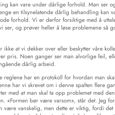
ing kan vare under dårlige forhold. Man ser o
lenge en tilsynelatende dårlig behandling kan v
de forhold. Vi er derfor forsiktige med å uttal
vi ser, og prøver heller å løse problemene så go
r ikke at vi dekker over eller beskytter våre koll
er pris. Noen ganger ser man alvorlige feil, ell
gående dårlig arbeid.
ke reglene har en protokoll for hvordan man ska
enne har vi skrevet om i denne spalten flere ga
rter med at man skal ta opp problemet med den 
n. «Formen bør være varsom», står det. Jeg fors
n være vanskelig, men dette er viktig, fordi det