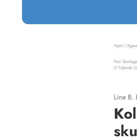
Hjem
|
Utgav
Nor Tannlege
© Tidende 
Line B.
Kol
sku