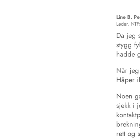
Line B.
Pe
Leder, NTFs
Da jeg s
stygg fy
hadde g
Når jeg 
Håper i
Noen gan
sjekk i 
kontaktp
breknin
rett og 