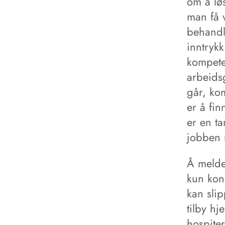
om å løs
man få 
behandl
inntryk
kompete
arbeidsg
går, ko
er å fin
er en ta
jobben 
Å melde 
kun kon
kan sli
tilby hj
hospiter