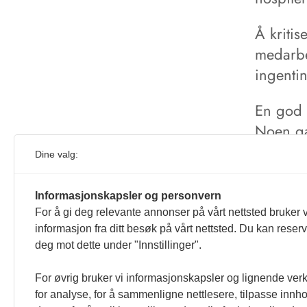
Å kritis
medarbei
ingenti
En god 
Noen gan
I stedet
Dine valg:
gråte p
på skul
Informasjonskapsler og personvern
For å gi deg relevante annonser på vårt nettsted bruker v
informasjon fra ditt besøk på vårt nettsted. Du kan reser
deg mot dette under "Innstillinger".
For øvrig bruker vi informasjonskapsler og lignende ver
for analyse, for å sammenligne nettlesere, tilpasse innhol