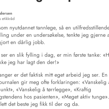
dersen
 etikkråd
om nyutdannet tannlege, så en utilfredsstillend
lling under en undersøkelse, tenkte jeg gjerne 
jort en dårlig jobb.
ser en slik fylling i dag, er min første tanke: «
kke jeg har lagt den der!»
ger er det faktisk mitt eget arbeid jeg ser. En 
journalen gir meg ofte forklaringen: «Vanskelig å
unkt», «Vanskelig å tørrlegge», «Kraftig
gstendens hos pasienten», «Meget aktiv tunge».
slett det beste jeg fikk til der og da.