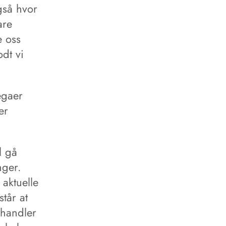
gså hvor
are
e oss
dt vi
egaer
er
l gå
nger.
aktuelle
tår at
 handler