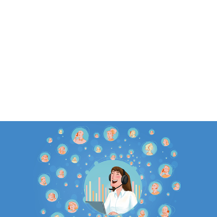
ALENDER
KONTAKT
NGER
OM OSS
 SALG
SERING
RFATTERE