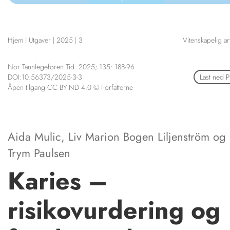
NETTBUTIKK
HENVISNINGER
Hjem
|
Utgaver
|
2025
|
3
Vitenskapelig ar
CONTENT IN ENGLISH
KURSKALENDER
Scientific articles
STILLINGER
Publication and media plan
Nor Tannlegeforen Tid. 2025; 135: 188-96
KJØP & SALG
DOI:10.56373/2025-3-3
Last ned 
The editorial board
Åpen tilgang CC BY-ND 4.0 © Forfatterne
ANNONSERING
About us
FOR FORFATTERE
Aida Mulic
,
Liv Marion Bogen Liljenström
og
Trym Paulsen
Karies –
risikovurdering og