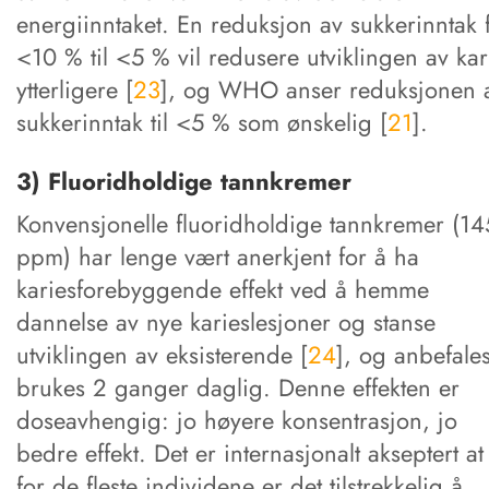
energiinntaket. En reduksjon av sukkerinntak 
<10 % til <5 % vil redusere utviklingen av kar
ytterligere [
23
], og WHO anser reduksjonen 
sukkerinntak til <5 % som ønskelig [
21
].
3) Fluoridholdige tannkremer
Konvensjonelle fluoridholdige tannkremer (1
ppm) har lenge vært anerkjent for å ha
kariesforebyggende effekt ved å hemme
dannelse av nye karieslesjoner og stanse
utviklingen av eksisterende [
24
], og anbefale
brukes 2 ganger daglig. Denne effekten er
doseavhengig: jo høyere konsentrasjon, jo
bedre effekt. Det er internasjonalt akseptert at
for de fleste individene er det tilstrekkelig å