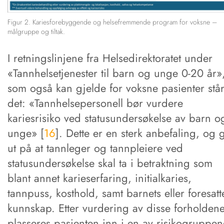
Figur 2. Kariesforebyggende og helsefremmende program for voksne –
målgruppe og tiltak.
I retningslinjene fra Helsedirektoratet under
«Tannhelsetjenester til barn og unge 0-20 år»
som også kan gjelde for voksne pasienter stå
det: «Tannhelsepersonell bør vurdere
kariesrisiko ved statusundersøkelse av barn o
unge» [
16
]. Dette er en sterk anbefaling, og 
ut på at tannleger og tannpleiere ved
statusundersøkelse skal ta i betraktning som
blant annet karieserfaring, initialkaries,
tannpuss, kosthold, samt barnets eller foresatt
kunnskap. Etter vurdering av disse forholden
plasseres pasienten inn i en av risikogruppen