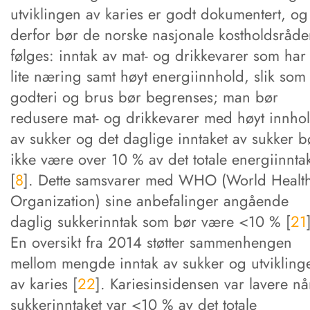
utviklingen av karies er godt dokumentert, og
derfor bør de norske nasjonale kostholdsråd
følges: inntak av mat- og drikkevarer som har
lite næring samt høyt energiinnhold, slik som
godteri og brus bør begrenses; man bør
redusere mat- og drikkevarer med høyt innho
av sukker og det daglige inntaket av sukker b
ikke være over 10 % av det totale energiinnta
[
8
]. Dette samsvarer med WHO (World Healt
Organization) sine anbefalinger angående
daglig sukkerinntak som bør være <10 % [
21
En oversikt fra 2014 støtter sammenhengen
mellom mengde inntak av sukker og utvikling
av karies [
22
]. Kariesinsidensen var lavere nå
sukkerinntaket var <10 % av det totale