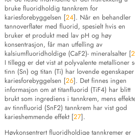
bruke fluoridholdig tannkrem for
kariesforebyggelsen [
24
]. Når en behandler
tannoverflater med fluorid, spesielt hvis en
bruker et produkt med lav pH og høy
konsentrasjon, får man utfelling av
kalsiumfluoridholdige (CaF2)- mineralsalter [
2
I tillegg er det vist at polyvalente metallioner
tinn (Sn) og titan (Ti) har lovende egenskaper
kariesforebyggelsen [
26
]. Det finnes ingen
informasjon om at titanfluorid (TiF4) har blitt
brukt som ingrediens i tannkrem, mens effekt
av tinnfluorid (SnF2) tannkrem har vist god
karieshemmende effekt [
27
].
Høykonsentrert fluoridholdige tannkremer er