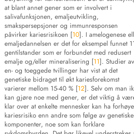
at blant annet gener som er involvert i
salivafunksjonen, emaljeutvikling,
smakspersepsjoner og immunresponsen
påvirker kariesrisikoen [
10
]. I amelogenese el
emaljedannelsen er det for eksempel funnet 1
gentilstander som er forbundet med redusert
emalje og/eller mineralisering [
11
]. Studier a
en- og toeggede tvillinger har vist at det
genetiske bidraget til økt kariesforekomst
varierer mellom 15-40 % [
12
]. Selv om man i
kan gjøre noe med gener, er det viktig å vær
klar over at enkelte mennesker kan ha forhøye
kariesrisiko enn andre som følge av genetiske
komponenter, noe som kan forklare
sykdomsbyrden. Det bør likevel understrekes 