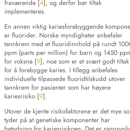
fraværende [
4
], og derfor bør tiltak
implementeres.
En annen viktig kariesforebyggende kompone
er fluorider. Norske myndigheter anbefaler
tannkrem med et fluoridinnhold på rundt 100
ppm (parts per million) for barn og 1450 pp
for voksne [
9
], noe som er et svært godt tiltak
for å forebygge karies. I tillegg anbefales
individuelle tilpassede fluoridtilskudd utover
tannkrem for pasienter som har høyere
kariesrisiko [
9
].
Utover de kjente risikofaktorene er det mye s
tyder på at genetiske komponenter har
betydning for kariesrisikoen. Det er sannsynli