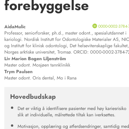
forebyggelse
Aida
Mulic
0000-0002-3784-
Professor, seniorforsker, ph.d., master odont., spesialutdannet i
kariologi. Nordisk Institutt for Odontologiske Materialer AS, N
og Institutt for klinisk odontologi, Det helsevitenskaplige fakultet
Norges arktiske universitet, Tromsø. ORCID: 0000-0002-3784-
Liv Marion Bogen
Liljenström
Master odont. Mosjøen tannklinikk
Trym
Paulsen
Master odont. Oris dental, Mo i Rana
Hovedbudskap
Det er viktig å identifisere pasienter med høy kariesrisiko
slik at individuelle, målrettede tiltak kan iverksettes.
Motivasjon, opplæring og atferdsendringer, samtidig me