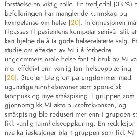
forståelse en viktig rolle. En tredjedel (33 %) 
befolkningen har manglende kunnskap og
kompetanse om helse [
20
]. Informasjonen må
tilpasses til pasientens kompetansenivå, slik at
kan hjelpe de å ta gode helserelaterte valg. E
studie om effekten av MI i å forbedre
ungdommers orale helse fant at bruk av MI va
mer effektivt enn vanlig tannhelseopplæring
[
20
]. Studien ble gjort på ungdommer med
ugunstige tannhelsevaner som sporadisk
tannpuss og mye småspising. I gruppen som
gjennomgikk MI økte pussefrekvensen, og
småspising ble redusert mer enn i gruppen 
fikk vanlig tannhelseopplæring. En reduksjon 
nye karieslesjoner blant gruppen som fikk MI