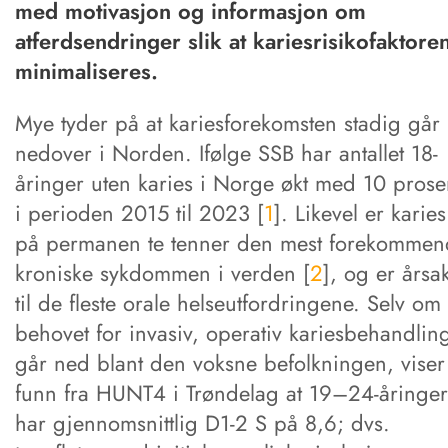
med motivasjon og informasjon om
atferdsendringer slik at kariesrisikofaktore
minimaliseres.
Mye tyder på at kariesforekomsten stadig går
nedover i Norden. Ifølge SSB har antallet 18-
åringer uten karies i Norge økt med 10 prose
i perioden 2015 til 2023 [
1
]. Likevel er karies
på permanen te tenner den mest forekommen
kroniske sykdommen i verden [
2
], og er årsa
til de fleste orale helseutfordringene. Selv om
behovet for invasiv, operativ kariesbehandlin
går ned blant den voksne befolkningen, viser
funn fra HUNT4 i Trøndelag at 19–24-åringer
har gjennomsnittlig D1-2 S på 8,6; dvs.