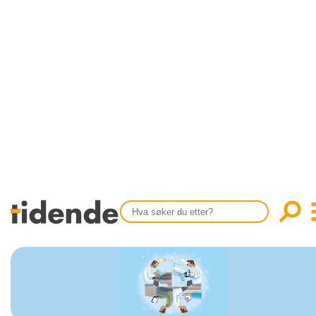
SISTE UTGAVE
KONTAKT
Tidligere utgaver
OM OSS
Årsindekser