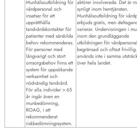
Munhälsoutbildning för
aktörer involverade. Det är m
vårdpersonal och
synligt inom hemtjänsten.
insatser för att
Munhälsoutbildning för vård
upprätthålla
erbjuds gratis, men deltagan
tandvårdskontakter för
varierar. Undervisningen i m
patienter med särskilda
inom den grundläggande
behov rekommenderas.
utbildningen för vårdpersonal
För personer med
begränsad och oftast frivill
långvarigt och stort
används inte i samma utsträc
omsorgsbehov finns ett
över hela landet.
system för uppsökande
verksamhet och
nödvändig tandvård.
För alla individer > 65
år ingår även en
munbedömning,
ROAG, i ett
rekommenderat
riskbedömningssystem.