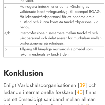
individer.
a
Homogena indexkriterier och användning av
validerade bedömningsverktyg, till exempel ROAG,
för icke-tandvårdspersonal för att bedöma orala
tillstånd och kunna kontakta tandvårdspersonal vid
behov.
a/b
Interprofessionellt samarbete mellan tandvård och
vårdpersonal och delat ansvar för munhälsan mellan
professionerna på rutinbasis.
b
Tillgång till lämpliga munvårdshjälpmedel som
rekommenderats av tandvården.
Konklusion
Enligt Världshälsoorganisationen [
39
] och
ledande internationella forskare [
40
] finns
det ett ömsesidigt samband mellan allmän