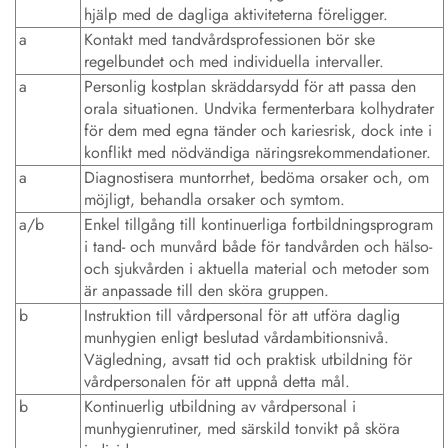
hjälp med de dagliga aktiviteterna föreligger.
a
Kontakt med tandvårdsprofessionen bör ske
regelbundet och med individuella intervaller.
a
Personlig kostplan skräddarsydd för att passa den
orala situationen. Undvika fermenterbara kolhydrater
för dem med egna tänder och kariesrisk, dock inte i
konflikt med nödvändiga näringsrekommendationer.
a
Diagnostisera muntorrhet, bedöma orsaker och, om
möjligt, behandla orsaker och symtom.
a/b
Enkel tillgång till kontinuerliga fortbildningsprogram
i tand- och munvård både för tandvården och hälso-
och sjukvården i aktuella material och metoder som
är anpassade till den sköra gruppen.
b
Instruktion till vårdpersonal för att utföra daglig
munhygien enligt beslutad vårdambitionsnivå.
Vägledning, avsatt tid och praktisk utbildning för
vårdpersonalen för att uppnå detta mål.
b
Kontinuerlig utbildning av vårdpersonal i
munhygienrutiner, med särskild tonvikt på sköra