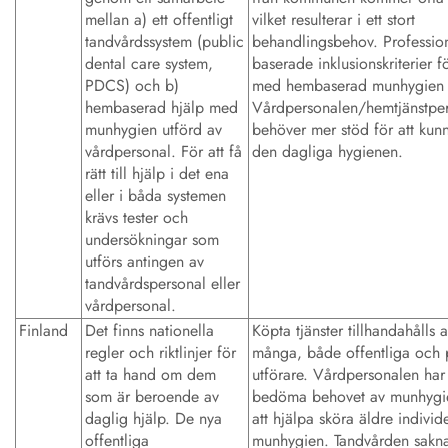
mellan a) ett offentligt
vilket resulterar i ett stort
tandvårdssystem (public
behandlingsbehov. Profession
dental care system,
baserade inklusionskriterier f
PDCS) och b)
med hembaserad munhygien 
hembaserad hjälp med
Vårdpersonalen/hemtjänstpe
munhygien utförd av
behöver mer stöd för att kun
vårdpersonal. För att få
den dagliga hygienen.
rätt till hjälp i det ena
eller i båda systemen
krävs tester och
undersökningar som
utförs antingen av
tandvårdspersonal eller
vårdpersonal.
Finland
Det finns nationella
Köpta tjänster tillhandahålls 
regler och riktlinjer för
många, både offentliga och p
att ta hand om dem
utförare. Vårdpersonalen har 
som är beroende av
bedöma behovet av munhygi
daglig hjälp. De nya
att hjälpa sköra äldre indivi
offentliga
munhygien. Tandvården sakn