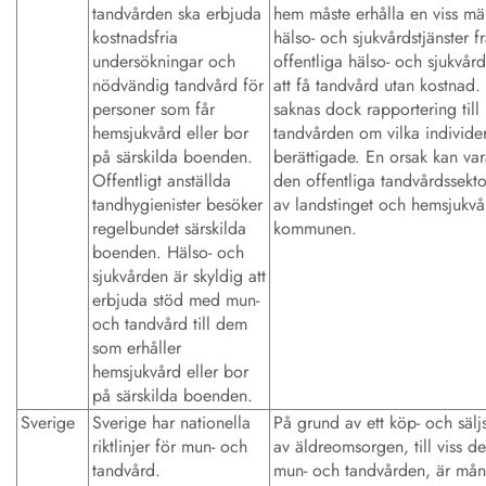
tandvården ska erbjuda
hem måste erhålla en viss m
kostnadsfria
hälso- och sjukvårdstjänster f
undersökningar och
offentliga hälso- och sjukvår
nödvändig tandvård för
att få tandvård utan kostnad.
personer som får
saknas dock rapportering till
hemsjukvård eller bor
tandvården om vilka individe
på särskilda boenden.
berättigade. En orsak kan var
Offentligt anställda
den offentliga tandvårdssekto
tandhygienister besöker
av landstinget och hemsjukvå
regelbundet särskilda
kommunen.
boenden. Hälso- och
sjukvården är skyldig att
erbjuda stöd med mun-
och tandvård till dem
som erhåller
hemsjukvård eller bor
på särskilda boenden.
Sverige
Sverige har nationella
På grund av ett köp- och sälj
riktlinjer för mun- och
av äldreomsorgen, till viss d
tandvård.
mun- och tandvården, är må