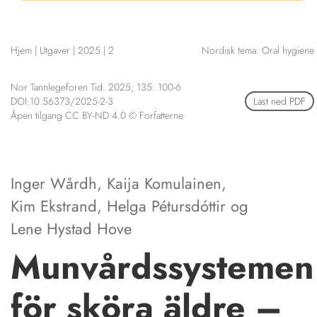
NETTBUTIKK
HENVISNINGER
Hjem
|
Utgaver
|
2025
|
2
Nordisk tema: Oral hygiene
CONTENT IN ENGLISH
KURSKALENDER
Scientific articles
STILLINGER
Publication and media plan
Nor Tannlegeforen Tid. 2025; 135: 100-6
KJØP & SALG
DOI:10.56373/2025-2-3
Last ned PDF
The editorial board
Åpen tilgang CC BY-ND 4.0 © Forfatterne
About us
ANNONSERING
FOR FORFATTERE
Inger Wårdh
,
Kaija Komulainen
,
Kim Ekstrand
,
Helga Pétursdóttir
og
Lene Hystad Hove
Munvårdssystemen
för sköra äldre –