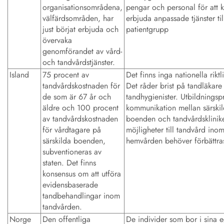
organisationsområdena,
pengar och personal för att 
välfärdsområden, har
erbjuda anpassade tjänster ti
just börjat erbjuda och
patientgrupp
övervaka
genomförandet av vård-
och tandvårdstjänster.
Island
75 procent av
Det finns inga nationella riktli
tandvårdskostnaden för
Det råder brist på tandläkare
de som är 67 år och
tandhygienister. Utbildnings
äldre och 100 procent
kommunikation mellan särski
av tandvårdskostnaden
boenden och tandvårdsklinik
för vårdtagare på
möjligheter till tandvård ino
särskilda boenden,
hemvården behöver förbättra
subventioneras av
staten. Det finns
konsensus om att utföra
evidensbaserade
tandbehandlingar inom
tandvården.
Norge
Den offentliga
De individer som bor i sina 