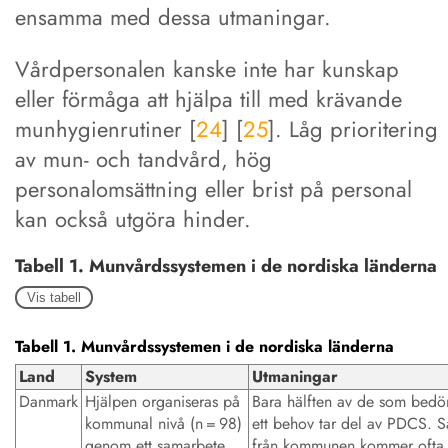
ensamma med dessa utmaningar.
Vårdpersonalen kanske inte har kunskap
eller förmåga att hjälpa till med krävande
munhygienrutiner [
24
] [
25
]. Låg prioritering
av mun- och tandvård, hög
personalomsättning eller brist på personal
kan också utgöra hinder.
Tabell 1. Munvårdssystemen i de nordiska länderna
Vis tabell
Tabell 1. Munvårdssystemen i de nordiska länderna
Land
System
Utmaningar
Danmark
Hjälpen organiseras på
Bara hälften av de som bed
kommunal nivå (n = 98)
ett behov tar del av PDCS. S
genom ett samarbete
från kommunen kommer ofta 