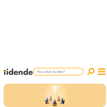
SISTE UTGAVE
KONTAKT
Tidligere utgaver
OM OSS
Årsindekser