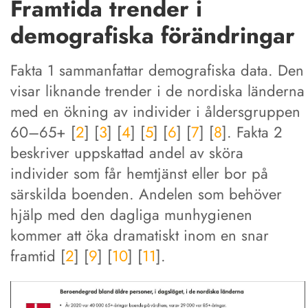
Framtida trender i
demografiska förändringar
Fakta 1 sammanfattar demografiska data. Den
visar liknande trender i de nordiska länderna
med en ökning av individer i åldersgruppen
60–65+ [
2
] [
3
] [
4
] [
5
] [
6
] [
7
] [
8
]. Fakta 2
beskriver uppskattad andel av sköra
individer som får hemtjänst eller bor på
särskilda boenden. Andelen som behöver
hjälp med den dagliga munhygienen
kommer att öka dramatiskt inom en snar
framtid [
2
] [
9
] [
10
] [
11
].