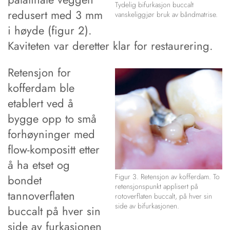
Tydelig bifurkasjon buccalt
redusert med 3 mm
vanskeliggjør bruk av båndmatrise.
i høyde (figur 2).
Kaviteten var deretter klar for restaurering.
Retensjon for
kofferdam ble
etablert ved å
bygge opp to små
forhøyninger med
flow-kompositt etter
å ha etset og
Figur 3. Retensjon av kofferdam. To
bondet
retensjonspunkt applisert på
tannoverflaten
rotoverflaten buccalt, på hver sin
side av bifurkasjonen.
buccalt på hver sin
side av furkasjonen