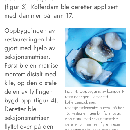
(figur 3). Kofferdam ble deretter applisert
med klammer på tann 17.
Oppbyggingen av
restaureringen ble
gjort med hjelp av
seksjonsmatriser.
Først ble en matrise
montert distalt med
kile, og den distale
delen av fyllingen
Figur 4. Oppbygging av kompositt­
restaureringen. Påmontert
bygd opp (figur 4).
kofferdamduk med
Deretter ble
retensjonselementer buccalt på tann
16. Restaureringen blir først bygd
seksjonsmatrisen
opp distalt med seksjonsmatrise,
deretter blir matrisen flyttet mesialt
flyttet over på den
og resten av fyllingen bygd opp.