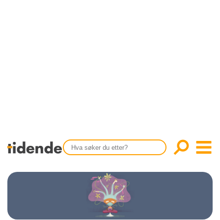
SISTE UTGAVE
KONTAKT
Tidligere utgaver
OM OSS
Årsindekser