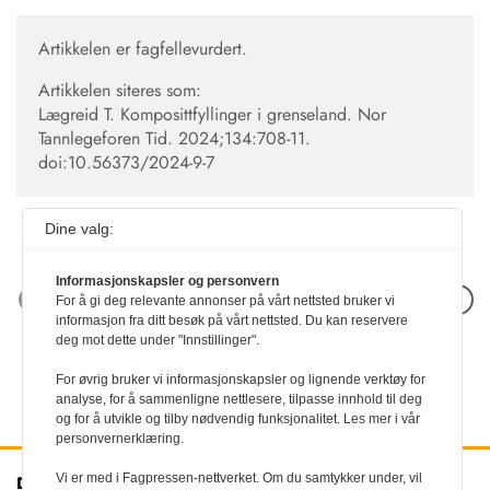
Artikkelen er fagfellevurdert.
Artikkelen siteres som:
Lægreid T. Komposittfyllinger i grenseland. Nor
Tannlegeforen Tid. 2024;134:708-11.
doi:10.56373/2024-9-7
Dine valg:
Informasjonskapsler og personvern
Neste artikkel
For å gi deg relevante annonser på vårt nettsted bruker vi
informasjon fra ditt besøk på vårt nettsted. Du kan reservere
deg mot dette under "Innstillinger".
For øvrig bruker vi informasjonskapsler og lignende verktøy for
analyse, for å sammenligne nettlesere, tilpasse innhold til deg
og for å utvikle og tilby nødvendig funksjonalitet. Les mer i vår
personvernerklæring.
Vi er med i Fagpressen-nettverket. Om du samtykker under, vil
Den norske
Kontakt oss