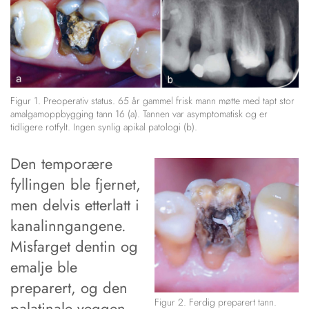
Figur 1. Preoperativ status. 65 år gammel frisk mann møtte med tapt stor
amalgamoppbygging tann 16 (a). Tannen var asymptomatisk og er
tidligere rotfylt. Ingen synlig apikal patologi (b).
Den temporære
fyllingen ble fjernet,
men delvis etterlatt i
kanalinngangene.
Misfarget dentin og
emalje ble
preparert, og den
Figur 2. Ferdig preparert tann.
palatinale veggen