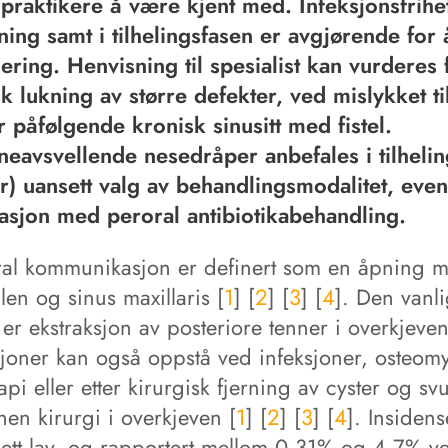
praktikere å være kjent med. Infeksjonsfrihet
ning samt i tilhelingsfasen er avgjørende for
lering. Henvisning til spesialist kan vurderes 
sk lukning av større defekter, ved mislykket ti
r påfølgende kronisk sinusitt med fistel.
neavsvellende nesedråper anbefales i tilheli
r) uansett valg av behandlingsmodalitet, event
sjon med peroral antibiotikabehandling.
ral kommunikasjon er definert som en åpning 
en og sinus maxillaris [
1
] [
2
] [
3
] [
4
]. Den vanli
er ekstraksjon av posteriore tenner i overkjeven
joner kan også oppstå ved infeksjoner, osteomye
rapi eller etter kirurgisk fjerning av cyster og svu
en kirurgi i overkjeven [
1
] [
2
] [
3
] [
4
]. Insiden
 sett lav, og rapportert mellom 0,31% og 4,7% v