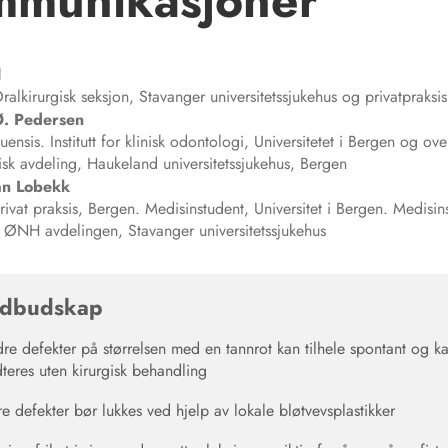
mmunikasjoner
l
ralkirurgisk seksjon, Stavanger universitetssjukehus og privatpraksi
Ø.
Pedersen
ensis. Institutt for klinisk odontologi, Universitetet i Bergen og ov
isk avdeling, Haukeland universitetssjukehus, Bergen
an
Lobekk
rivat praksis, Bergen. Medisinstudent, Universitet i Bergen. Medisin
, ØNH avdelingen, Stavanger universitetssjukehus
dbudskap
re defekter på størrelsen med en tannrot kan tilhele spontant og k
teres uten kirurgisk behandling
re defekter bør lukkes ved hjelp av lokale bløtvevsplastikker