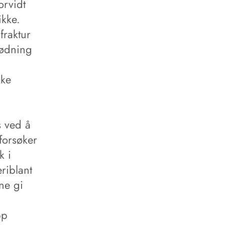
orvidt
ikke.
fraktur
lødning
kke
s ved å
forsøker
k i
eriblant
ne gi
pp