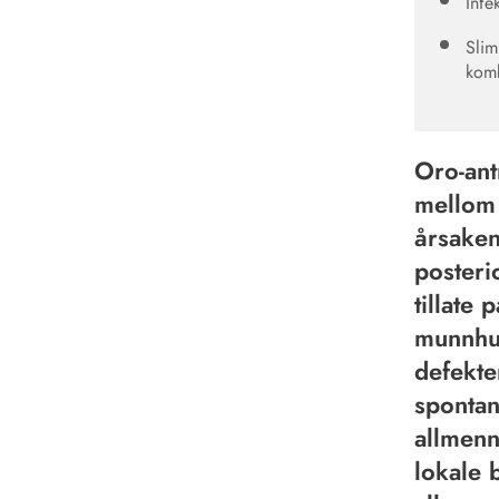
Infe
Slim
komb
Oro-ant
mellom 
årsaken
posteri
tillate 
munnhul
defekte
spontan
allmenn
lokale 