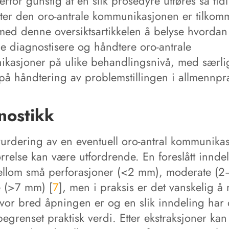
erfor gunstig at en slik prosedyre utføres så tid
tter den oro-antrale kommunikasjonen er tilkomm
med denne oversiktsartikkelen å belyse hvorda
e diagnostisere og håndtere oro-antrale
kasjoner på ulike behandlingsnivå, med særli
 på håndtering av problemstillingen i allmennpra
nostikk
 vurdering av en eventuell oro-antral kommunika
rrelse kan være utfordrende. En foreslått innde
mellom små perforasjoner (<2 mm), moderate (
e (>7 mm) [
7
], men i praksis er det vanskelig å
hvor bred åpningen er og en slik inndeling har 
egrenset praktisk verdi. Etter ekstraksjoner kan