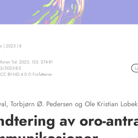
er
|
2023
|
8
foren Tid. 2023; 133: 574-81
3/2023-8-5
L
 CC BY-ND 4.0 © Forfatterne
val
,
Torbjørn Ø. Pedersen
og
Ole Kristian Lobek
dtering av oro-antr