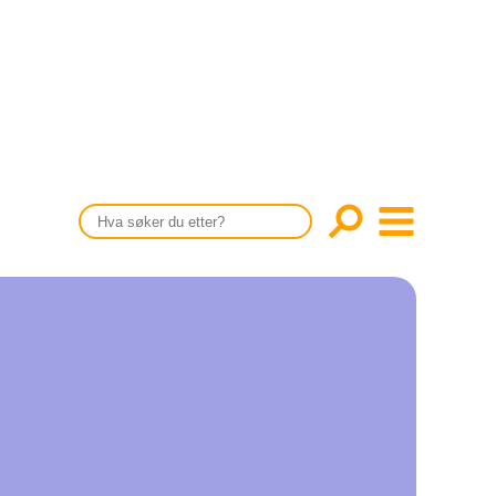
CONTENT IN ENGLISH
Scientific articles
Publication and media plan
The editorial board
About us