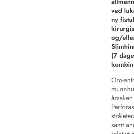
allmenn
ved luk
ny fistu
kirurgi
og/elle
Slimhin
(7 dage
kombina
Oro-ant
munnhul
årsaken 
Perforas
strålete
samt ann
relativt