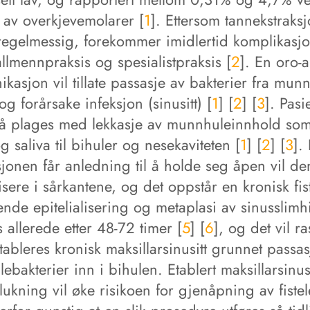
 av overkjevemolarer [
1
]. Ettersom tannekstraks
 regelmessig, forekommer imidlertid komplikasj
llmennpraksis og spesialistpraksis [
2
]. En oro-a
asjon vil tillate passasje av bakterier fra munnh
og forårsake infeksjon (sinusitt) [
1
] [
2
] [
3
]. Pasi
å plages med lekkasje av munnhuleinnhold som
g saliva til bihuler og nesekaviteten [
1
] [
2
] [
3
].
jonen får anledning til å holde seg åpen vil de
lisere i sårkantene, og det oppstår en kronisk fist
nde epitelialisering og metaplasi av sinusslim
 allerede etter 48-72 timer [
5
] [
6
], og det vil ra
ableres kronisk maksillarsinusitt grunnet passas
bakterier inn i bihulen. Etablert maksillarsinus
 lukning vil øke risikoen for gjenåpning av fiste