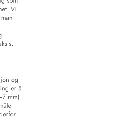
lig som
et. Vi
n man
g
ksis.
sjon og
ling er å
2–7 mm)
 måle
derfor