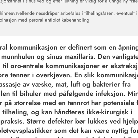
ksjonsfrihet i sinus ved og etter lukning er viktig for å unngå ny fiste
hinneavsvellende nesedråper anbefales i tilhelingsfasen, eventuelt i
inasjon med peroral antibiotikabehandling
ral kommunikasjon er definert som en åpnin
munnhulen og sinus maxillaris. Den vanligst
 til oro-antrale kommunikasjoner er ekstraks
ore tenner i overkjeven. En slik kommunikasj
passasje av væske, mat, luft og bakterier fra
en til bihuler med påfølgende infeksjon. Mi
r på størrelse med en tannrot har potensiale 
 tilheling, og kan håndteres ikke-kirurgisk i
praksis. Større defekter bør lukkes ved hjelp
bløtvevsplastikker som det kan være nyttig fo