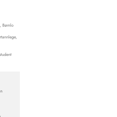
s, Bømlo
ertannlege,
student
an