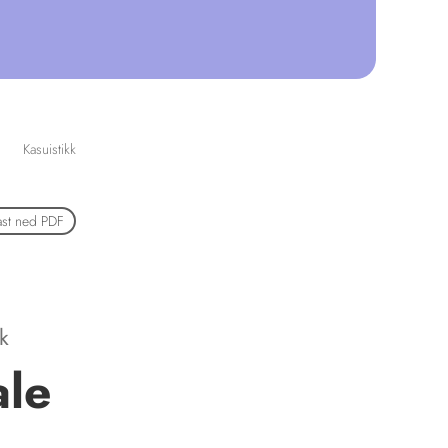
Kasuistikk
ast ned PDF
k
ale