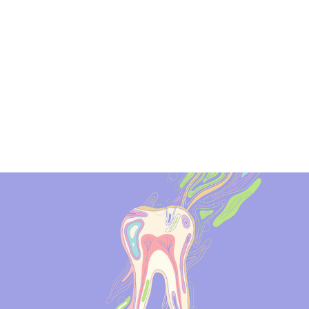
ALENDER
KONTAKT
NGER
OM OSS
 SALG
SERING
RFATTERE