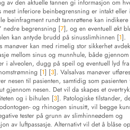
ng av den aktuelle tannen gi informasjon om hv
 mest inferiore beinbegrensning er intakt eller 
le beinfragment rundt tannrøttene kan indikere 
s’ nedre begrensning [
7
], og en eventuell økt b
eolen kan antyde brudd på sinusslimhinnen [
1
].
as manøver kan med rimelig stor sikkerhet avde
sasje mellom sinus og munnhule, både gjennom
er i alveolen, dugg på speil og eventuell lyd fra
nnomstrømning [
1
] [
3
]. Valsalvas manøver utføre
er nesen til pasienten, samtidig som pasienten 
ut gjennom nesen. Det vil da skapes et overtryk
teten og i bihulen [
3
]. Patologiske tilstander, d
 odontogen- og rhinogen sinusitt, vil begge kun
negative tester på grunn av slimhinneødem og
jon av luftpassasje. Alternativt vil det å blåse o