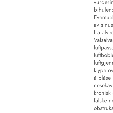
vurderi
bihulens
Eventuel
av sinu
fra alv
Valsalv
luftpas
luftbobl
luftgje
klype ov
å blåse 
nesekavi
kronisk
falske 
obstruks