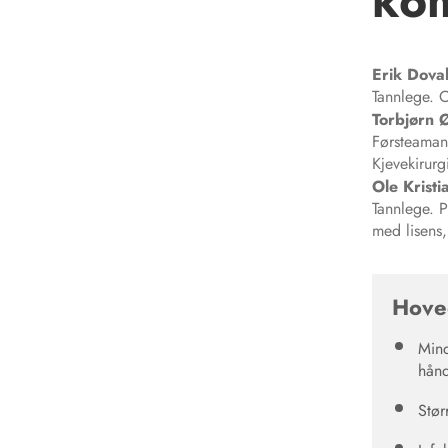
ko
Erik
Dova
Tannlege. O
Torbjørn 
Førsteamanu
Kjevekirurg
Ole Kristi
Tannlege. P
med lisens
Hove
Mind
hånd
Stør