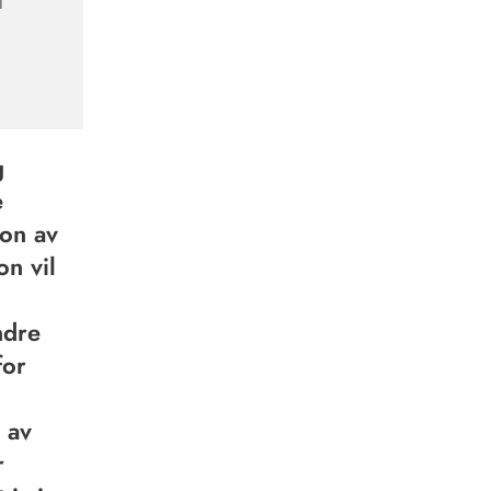
l
g
e
jon av
on vil
ndre
for
 av
r