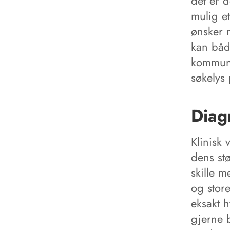
det er d
mulig e
ønsker 
kan båd
kommuni
søkelys
Diag
Klinisk
dens stø
skille 
og stor
eksakt 
gjerne b