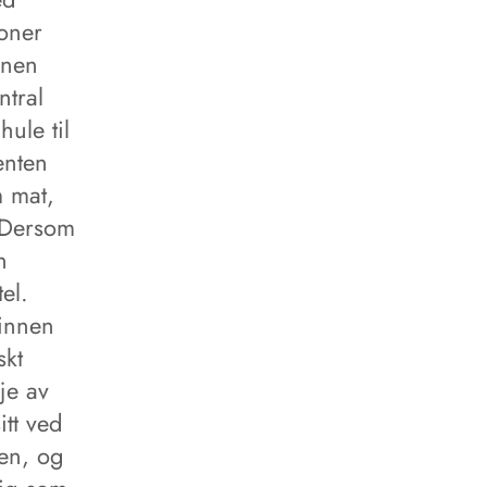
joner
onen
ntral
ule til
enten
 mat,
 Dersom
n
el.
hinnen
skt
je av
itt ved
len, og