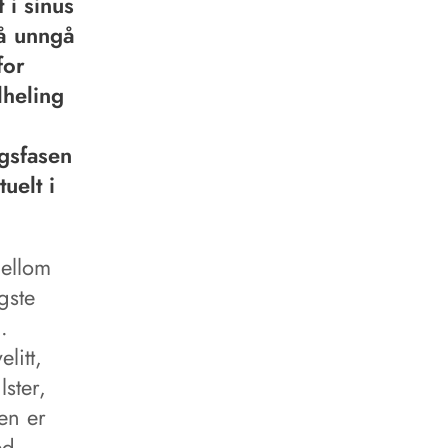
 i sinus
 å unngå
for
lheling
ngsfasen
uelt i
mellom
gste
.
litt,
lster,
sen er
ed