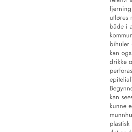
fjerning
utføres
både i a
kommunik
bihuler 
kan ogs
drikke o
perforas
epitelia
Begynne
kan sees
kunne et
munnhule
plastisk