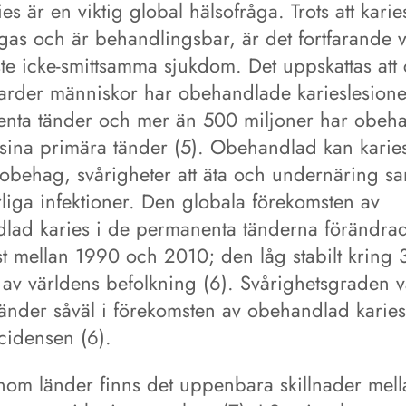
es är en viktig global hälsofråga. Trots att karie
gas och är behandlingsbar, är det fortfarande 
te icke-smittsamma sjukdom. Det uppskattas att 
jarder människor har obehandlade karieslesioner
nta tänder och mer än 500 miljoner har obeh
i sina primära tänder (5). Obehandlad kan karie
 obehag, svårigheter att äta och undernäring sa
varliga infektioner. Den globala förekomsten av
lad karies i de permanenta tänderna förändra
t mellan 1990 och 2010; den låg stabilt kring 
 av världens befolkning (6). Svårighetsgraden v
länder såväl i förekomsten av obehandlad karie
cidensen (6).
nom länder finns det uppenbara skillnader mell