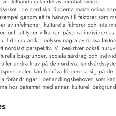
r vid tillhandahållandet av munhälsovård:
dsyrket i de nordiska länderna måste också an
l exempel genom att ta hänsyn till faktorer som m
per av infektioner, kulturella faktorer och inte mi
en och attityder vilka kan påverka individernas
. I denna artikel belyses några av dessa faktor
ett nordiskt perspektiv. Vi beskriver också huruv
lturella bakgrunder, sociala särdrag och individ
ställer andra krav på de nordiska tandvårdssyst
dspersonalen kan behöva förbereda sig på de
lla förändringar i behandlingsbehoven som kan
ma hos patienter med annan kulturell bakgrund
es