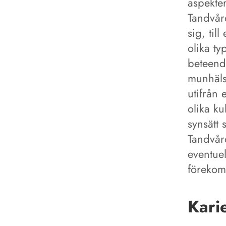
aspekte
Tandvår
sig, til
olika ty
beteend
munhälsa
utifrån 
olika ku
synsätt 
Tandvår
eventue
förekom
Kari