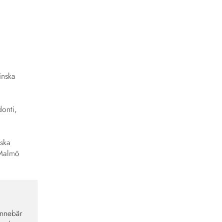
inska
onti,
nska
 Malmö
innebär