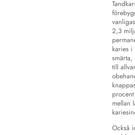
Tandkari
förebyg
vanligas
2,3 mil
permane
karies 
smärta,
till all
obehand
knappas
procent
mellan 
kariesin
Också i