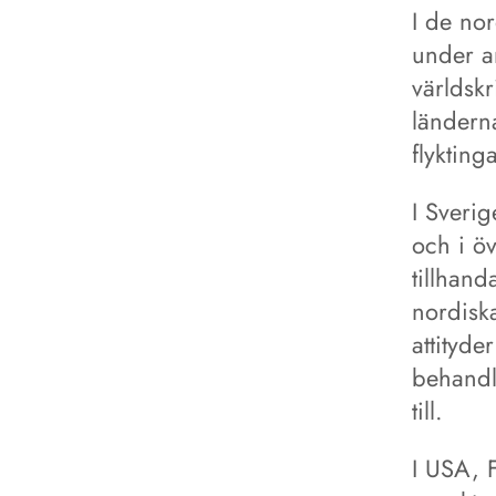
I de no
under an
världsk
länderna
flykting
I Sverig
och i ö
tillhan
nordiska
attityd
behandl
till.
I USA, 