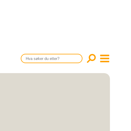
CONTENT IN ENGLISH
Scientific articles
Publication and media plan
The editorial board
About us