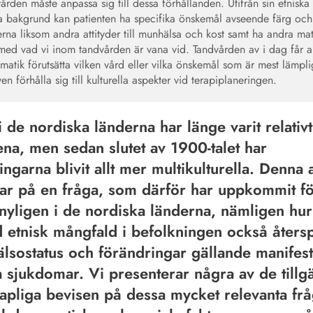
vården måste anpassa sig till dessa förhållanden. Utifrån sin etniska
la bakgrund kan patienten ha specifika önskemål avseende färg oc
rna liksom andra attityder till munhälsa och kost samt ha andra ma
med vad vi inom tandvården är vana vid. Tandvården av i dag får al
matik förutsätta vilken vård eller vilka önskemål som är mest lämpli
en förhålla sig till kulturella aspekter vid terapiplaneringen.
i de nordiska länderna har länge varit relativt
a, men sedan slutet av 1900-talet har
ngarna blivit allt mer multikulturella. Denna a
ar på en fråga, som därför har uppkommit fö
t nyligen i de nordiska länderna, nämligen hu
 etnisk mångfald i befolkningen också åters
hälsostatus och förändringar gällande manifest
a sjukdomar. Vi presenterar några av de tillg
apliga bevisen på dessa mycket relevanta fråg