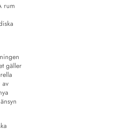
SA rum
diska
kningen
t gäller
rella
r av
nya
hänsyn
ska