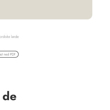
nordiske lande
ast ned PDF
 de