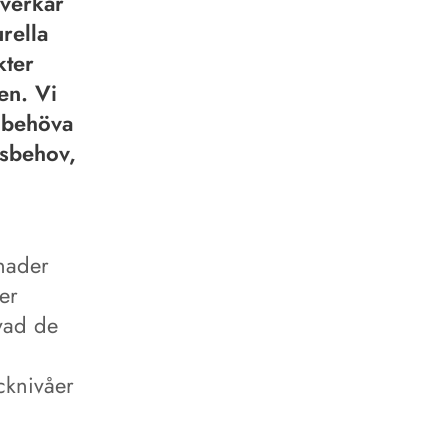
åverkar
rella
kter
en. Vi
 behöva
gsbehov,
lnader
er
vad de
cknivåer