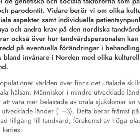
 de genetiska och sociala faktorerna som p
och parodontit. Vidare berör vi om olika kultu
iala aspekter samt individuella patientsynpun
 nya och andra krav på den nordiska tandvård
erar också över hur tandvårdspersonalen kan
redd på eventuella förändringar i behandlin
 bland invånare i Norden med olika kulturell
nd.
populationer världen över finns det uttalade skil
rala hälsan. Människor i mindre utvecklade länd
r att vara mer belastade av orala sjukdomar än 
 utvecklade länder (1–3). Detta beror främst på
d tillgång till tandvård, förekomst av höga pla
 karies.