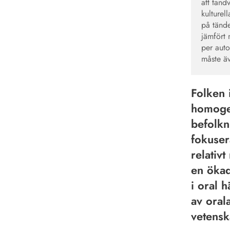
att tand
kulturel
på tände
jämfört 
per auto
måste äv
Folken 
homogen
befolkni
fokuser
relativ
en ökad
i oral 
av oral
vetensk