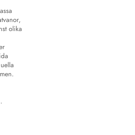
passa
atvanor,
nst olika
er
ida
uella
emen.
.