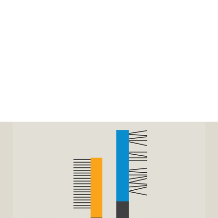
ALENDER
KONTAKT
NGER
OM OSS
 SALG
SERING
RFATTERE