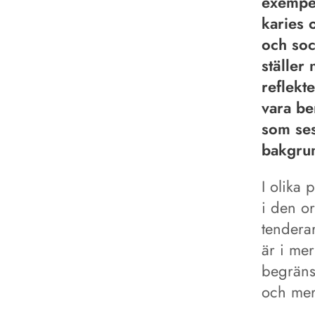
exempel
karies 
och soc
ställer
reflekt
vara be
som ses
bakgru
I olika 
i den o
tendera
är i mer
begränsa
och mer