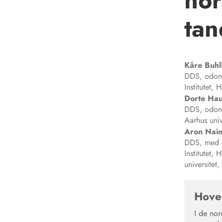
nor
tan
Kåre
Buhl
DDS, odont 
Institutet,
Dorte
Ha
DDS, odont
Aarhus univ
Aron
Nai
DDS, med dr
Institutet
universitet
Hove
I de nor