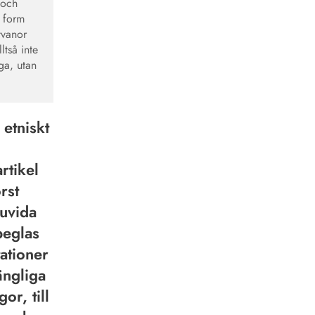
 och
h form
tvanor
ltså inte
ga, utan
 etniskt
rtikel
rst
ruvida
peglas
ationer
ängliga
or, till