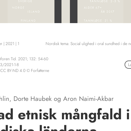
er
|
2021
|
1
Nordisk tema: Social ulighed i oral sundhed i de 
foren Tid. 2021; 132: 54-60
3/2021-1-8
L
 CC BY-ND 4.0 © Forfatterne
hlin
,
Dorte Haubek
og
Aron Naimi-Akbar
d etnisk mångfald i