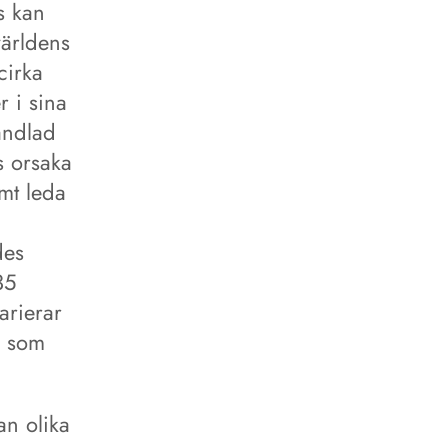
s kan
världens
cirka
 i sina
andlad
s orsaka
mt leda
des
35
arierar
s som
an olika