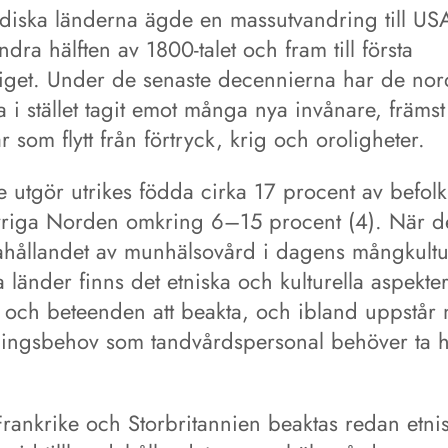
rdiska länderna ägde en massutvandring till U
dra hälften av 1800-talet och fram till första
riget. Under de senaste decennierna har de nor
 i stället tagit emot många nya invånare, främst
ar som flytt från förtryck, krig och oroligheter.
e utgör utrikes födda cirka 17 procent av befol
vriga Norden omkring 6–15 procent (4). När de
dahållandet av munhälsovård i dagens mångkultu
 länder finns det etniska och kulturella aspekte
er och beteenden att beakta, och ibland uppstår 
ingsbehov som tandvårdspersonal behöver ta 
Frankrike och Storbritannien beaktas redan etni