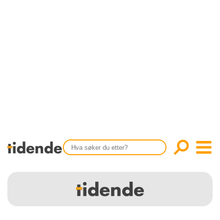
SISTE UTGAVE
KONTAKT
Tidligere utgaver
OM OSS
Årsindekser