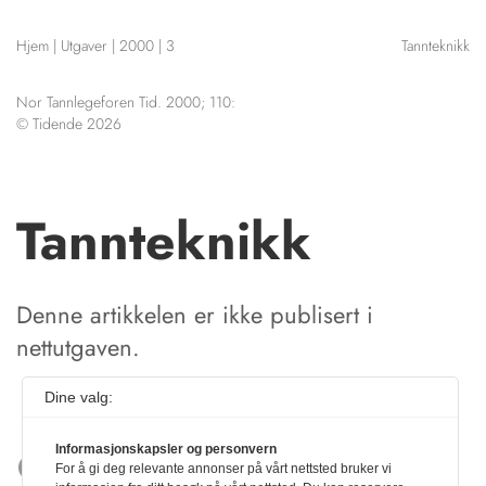
NETTBUTIKK
Hjem
|
Utgaver
|
2000
|
3
Tannteknikk
HENVISNINGER
CONTENT IN ENGLISH
KURSKALENDER
Nor Tannlegeforen Tid. 2000; 110:
Scientific articles
STILLINGER
© Tidende 2026
Publication and media
KJØP & SALG
plan
The editorial board
ANNONSERING
About us
Tannteknikk
FOR FORFATTERE
Denne artikkelen er ikke publisert i
nettutgaven.
Dine valg:
Informasjonskapsler og personvern
For å gi deg relevante annonser på vårt nettsted bruker vi