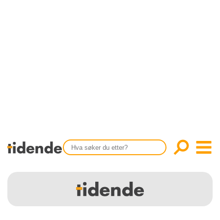
SISTE UTGAVE
KONTAKT
Tidligere utgaver
OM OSS
Årsindekser