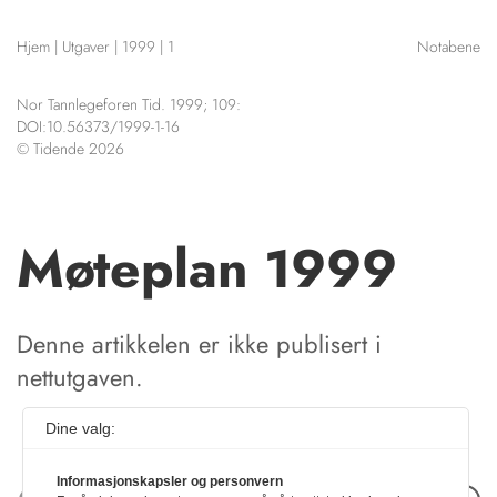
NETTBUTIKK
Hjem
|
Utgaver
|
1999
|
1
Notabene
HENVISNINGER
CONTENT IN ENGLISH
KURSKALENDER
Nor Tannlegeforen Tid. 1999; 109:
Scientific articles
STILLINGER
DOI:10.56373/1999-1-16
Publication and media
© Tidende 2026
KJØP & SALG
plan
The editorial board
ANNONSERING
About us
FOR FORFATTERE
Møteplan 1999
Denne artikkelen er ikke publisert i
nettutgaven.
Dine valg:
Informasjonskapsler og personvern