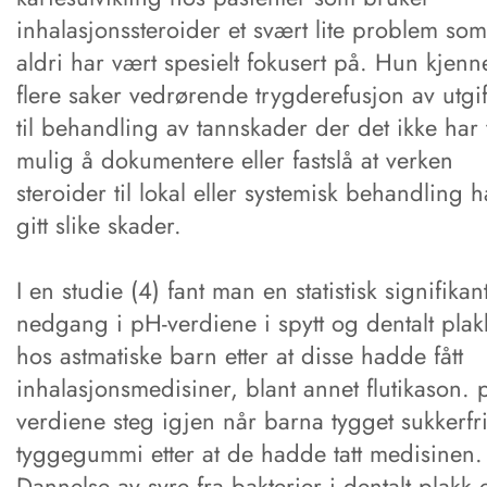
inhalasjonssteroider et svært lite problem som
aldri har vært spesielt fokusert på. Hun kjenne
flere saker vedrørende trygderefusjon av utgif
til behandling av tannskader der det ikke har
mulig å dokumentere eller fastslå at verken
steroider til lokal eller systemisk behandling h
gitt slike skader.
I en studie (4) fant man en statistisk signifikan
nedgang i pH-verdiene i spytt og dentalt plak
hos astmatiske barn etter at disse hadde fått
inhalasjonsmedisiner, blant annet flutikason. 
verdiene steg igjen når barna tygget sukkerfr
tyggegummi etter at de hadde tatt medisinen.
Dannelse av syre fra bakterier i dentalt plakk 