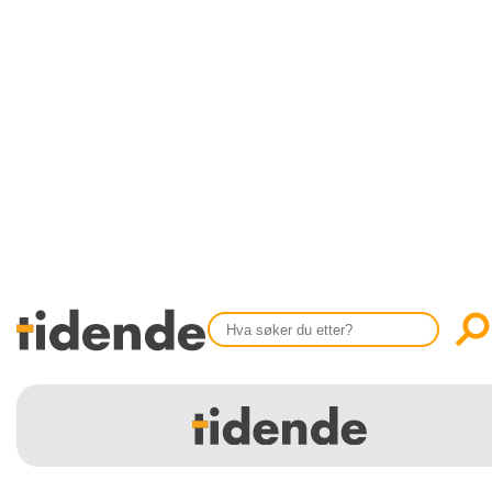
SISTE UTGAVE
KONTAKT
Tidligere utgaver
OM OSS
Årsindekser