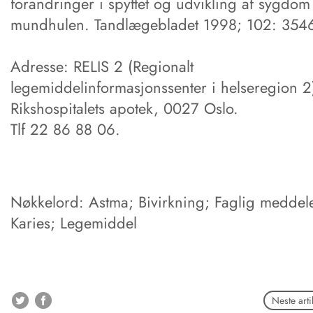
forandringer i spyttet og udvikling af sygdom 
mundhulen. Tandlægebladet 1998; 102: 354­
Adresse: RELIS 2 (Regionalt
legemiddelinformasjonssenter i helseregion 2
Rikshospitalets apotek, 0027 Oslo.
Tlf 22 86 88 06.
Nøkkelord: Astma; Bivirkning; Faglig meddele
Karies; Legemiddel
Neste arti