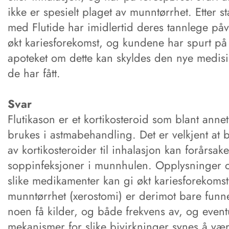
ikke er spesielt plaget av munntørrhet. Etter st
med Flutide har imidlertid deres tannlege påv
økt kariesforekomst, og kundene har spurt på
apoteket om dette kan skyldes den nye medis
de har fått.
Svar
Flutikason er et kortikosteroid som blant annet
brukes i astmabehandling. Det er velkjent at 
av kortikosteroider til inhalasjon kan forårsake
soppinfeksjoner i munnhulen. Opplysninger 
slike medikamenter kan gi økt kariesforekoms
munntørrhet (xerostomi) er derimot bare funne
noen få kilder, og både frekvens av, og event
mekanismer for slike bivirkninger synes å væ