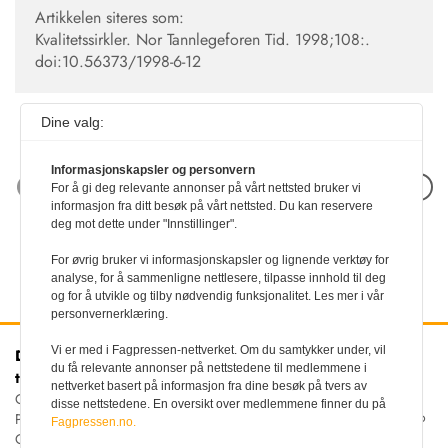
Artikkelen siteres som:
Kvalitetssirkler. Nor Tannlegeforen Tid. 1998;108:.
doi:10.56373/1998-6-12
Dine valg:
Informasjonskapsler og personvern
Neste artikkel
For å gi deg relevante annonser på vårt nettsted bruker vi
informasjon fra ditt besøk på vårt nettsted. Du kan reservere
deg mot dette under "Innstillinger".
For øvrig bruker vi informasjonskapsler og lignende verktøy for
analyse, for å sammenligne nettlesere, tilpasse innhold til deg
og for å utvikle og tilby nødvendig funksjonalitet. Les mer i vår
personvernerklæring.
Vi er med i Fagpressen-nettverket. Om du samtykker under, vil
Den norske
Kontakt oss
du få relevante annonser på nettstedene til medlemmene i
tannlegeforenings Tidende
Tlf:
22 54 74 00
nettverket basert på informasjon fra dine besøk på tvers av
E-post:
Christiania Torv 5, 0158 Oslo
disse nettstedene. En oversikt over medlemmene finner du på
tidende@tannlegeforeningen.no
Postboks 2073 Vika, 0125
Fagpressen.no.
OSLO