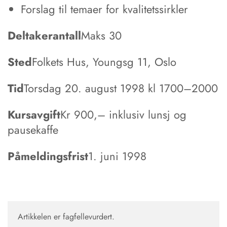
Forslag til temaer for kvalitetssirkler
Deltakerantall
Maks 30
Sted
Folkets Hus, Youngsg 11, Oslo
Tid
Torsdag 20. august 1998 kl 1700–2000
Kursavgift
Kr 900,– inklusiv lunsj og
pausekaffe
Påmeldingsfrist
1. juni 1998
Artikkelen er fagfellevurdert.