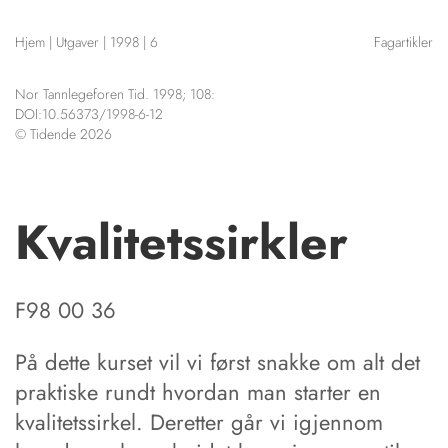
NETTBUTIKK
Hjem
|
Utgaver
|
1998
|
6
Fagartikler
HENVISNINGER
CONTENT IN ENGLISH
KURSKALENDER
Nor Tannlegeforen Tid. 1998; 108:
Scientific articles
STILLINGER
DOI:10.56373/1998-6-12
Publication and media
© Tidende 2026
KJØP & SALG
plan
The editorial board
ANNONSERING
About us
FOR FORFATTERE
Kvalitetssirkler
F98 00 36
På dette kurset vil vi først snakke om alt det
praktiske rundt hvordan man starter en
kvalitetssirkel. Deretter går vi igjennom