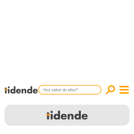
SISTE UTGAVE
KONTAKT
Tidligere utgaver
OM OSS
Årsindekser