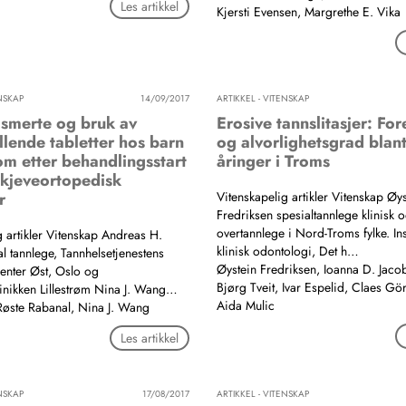
Les artikkel
Kjersti Evensen, Margrethe E. Vika
ENSKAP
14/09/2017
ARTIKKEL - VITENSKAP
smerte og bruk av
Erosive tannslitasjer: Fo
llende tabletter hos barn
og alvorlighetsgrad blant
m etter behandlingsstart
åringer i Troms
 kjeveortopedisk
r
Vitenskapelig artikler Vitenskap Øys
Fredriksen spesialtannlege klinisk 
overtannlege i Nord-Troms fylke. Inst
g artikler Vitenskap Andreas H.
klinisk odontologi, Det h…
l tannlege, Tannhelsetjenestens
Øystein Fredriksen, Ioanna D. Jaco
enter Øst, Oslo og
Bjørg Tveit, Ivar Espelid, Claes Gö
nikken Lillestrøm Nina J. Wang…
Aida Mulic
Røste Rabanal, Nina J. Wang
Les artikkel
ENSKAP
17/08/2017
ARTIKKEL - VITENSKAP