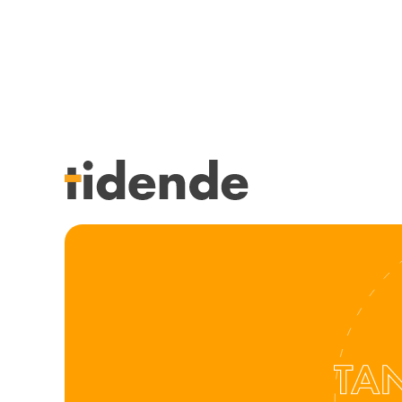
SISTE UTGAVE
KURSK
Tidligere utgaver
STILLI
Årsindekser
KJØP &
NETTBUTIKK
ANNON
HENVISNINGER
FOR FO