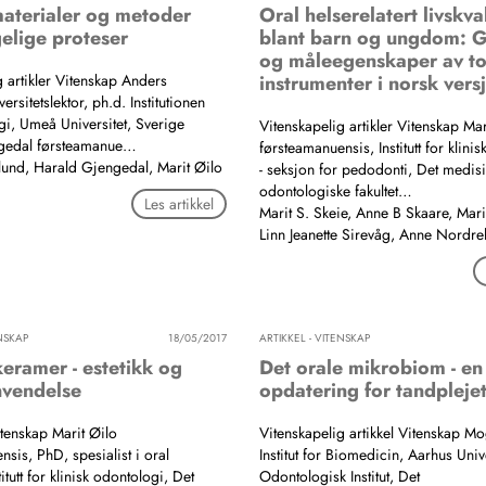
aterialer og metoder
Oral helserelatert livskval
elige proteser
blant barn og ungdom: G
og måleegenskaper av t
g artikler Vitenskap Anders
instrumenter i norsk vers
ersitetslektor, ph.d. Institutionen
gi, Umeå Universitet, Sverige
Vitenskapelig artikler Vitenskap Mar
gedal førsteamanue…
førsteamanuensis, Institutt for klini
und, Harald Gjengedal, Marit Øilo
- seksjon for pedodonti, Det medisi
odontologiske fakultet…
Les artikkel
Marit S. Skeie, Anne B Skaare, Mar
Linn Jeanette Sirevåg, Anne Nordr
ENSKAP
18/05/2017
ARTIKKEL - VITENSKAP
eramer - estetikk og
Det orale mikrobiom - en
nvendelse
opdatering for tandpleje
itenskap Marit Øilo
Vitenskapelig artikkel Vitenskap Mo
sis, PhD, spesialist i oral
Institut for Biomedicin, Aarhus Univ
titutt for klinisk odontologi, Det
Odontologisk Institut, Det