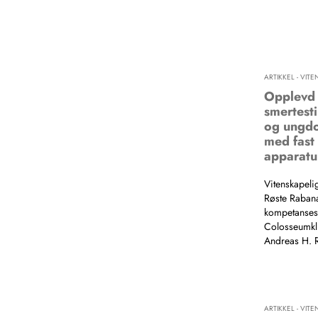
ARTIKKEL - VIT
Opplevd 
smertesti
og ungdo
med fast
apparatu
Vitenskapeli
Røste Rabana
kompetanses
Colosseumkli
Andreas H. 
ARTIKKEL - VIT