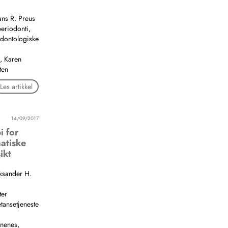
ans R. Preus
periodonti,
 odontologiske
, Karen
ten
Les artikkel
14/09/2017
i for
atiske
ikt
eksander H.
ter
ansetjeneste
rnenes,