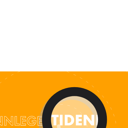
ALENDER
KONTAKT
NGER
OM OSS
 SALG
SERING
RFATTERE