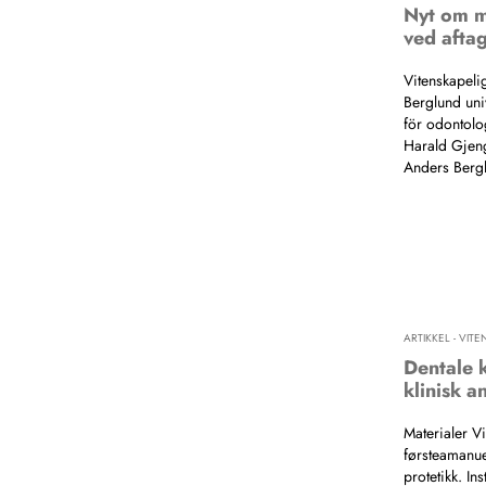
Nyt om m
ved aftag
Vitenskapeli
Berglund univ
för odontolo
Harald Gjen
Anders Bergl
ARTIKKEL - VIT
Dentale k
klinisk a
Materialer V
førsteamanuen
protetikk. Ins