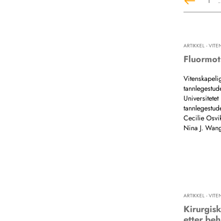
1
ARTIKKEL - VIT
Fluormot
Vitenskapelig
tannlegestude
Universitete
tannlegestud
Cecilie Osvi
Nina J. Wan
ARTIKKEL - VIT
Kirurgisk
etter beh