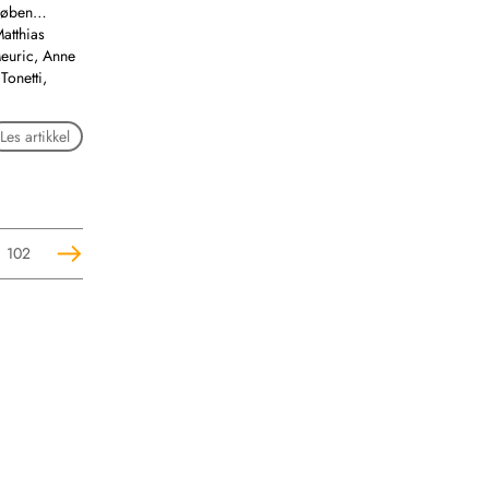
 Køben…
atthias
Meuric, Anne
Tonetti,
Les artikkel
102