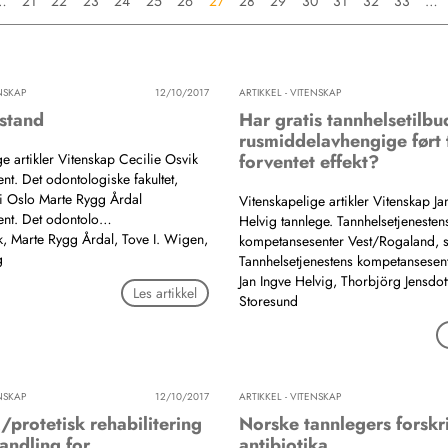
…
21
22
23
24
25
26
27
28
29
30
31
32
33
…
ENSKAP
12/10/2017
ARTIKKEL - VITENSKAP
stand
Har gratis tannhelsetilbud
rusmiddelavhengige ført t
e artikler Vitenskap Cecilie Osvik
forventet effekt?
nt. Det odontologiske fakultet,
t i Oslo Marte Rygg Årdal
Vitenskapelige artikler Vitenskap Ja
ent. Det odontolo…
Helvig tannlege. Tannhelsetjenesten
k, Marte Rygg Årdal, Tove I. Wigen,
kompetansesenter Vest/Rogaland, 
g
Tannhelsetjenestens kompetansese
Jan Ingve Helvig, Thorbjörg Jensdott
Les artikkel
Storesund
ENSKAP
12/10/2017
ARTIKKEL - VITENSKAP
/protetisk rehabilitering
Norske tannlegers forskr
andling for
antibiotika