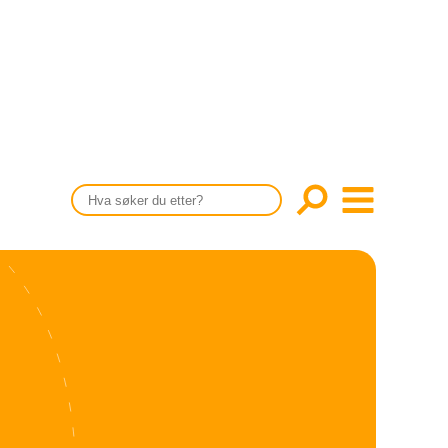
CONTENT IN ENGLISH
Scientific articles
Publication and media plan
The editorial board
About us