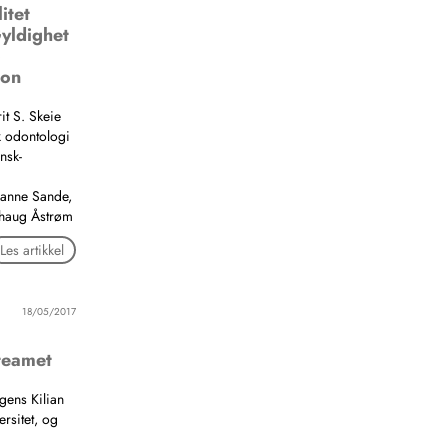
itet
yldighet
o
jon
it S. Skeie
sk odontologi
nsk-
ianne Sande,
ehaug Åstrøm
Les artikkel
18/05/2017
teamet
gens Kilian
ersitet, og