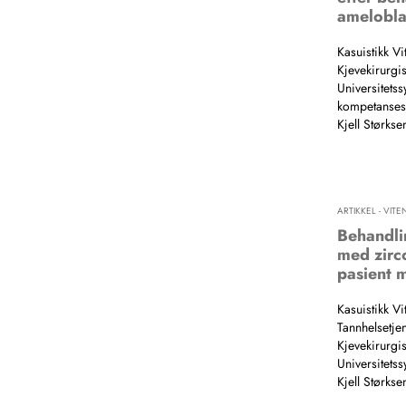
amelobl
Kasuistikk Vi
Kjevekirurgis
Universitets
kompetanses
Kjell Størks
ARTIKKEL - VIT
Behandli
med zirc
pasient 
Kasuistikk Vi
Tannhelsetje
Kjevekirurgis
Universitets
Kjell Størkse