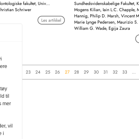
ontologiske fakultet, Univ…
Sundhedsvidenskabelige Fakultet,
Christian Schriwer
Mogens Kilian, Iain L.C. Chapple, M
Hannig, Philip D. Marsh, Vincent 
Les artikkel
Marie Lynge Pedersen, Maurizio S. 
William G. Wade, Egija Zaura
i
vere
…
21
22
23
24
25
26
27
28
29
30
31
32
33
…
ktøy
d til
es mer
r, vil
 i