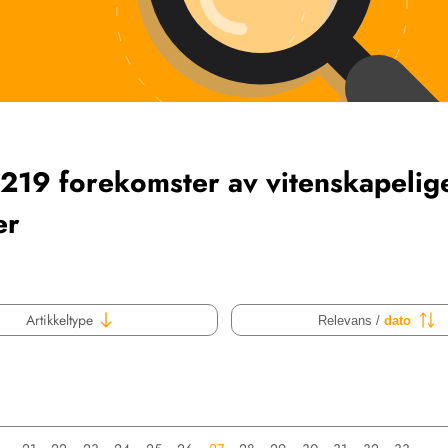
1219 forekomster av vitenskapelig
er
Artikkeltype
Relevans /
dato