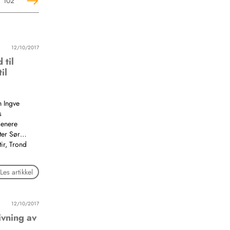
102
12/10/2017
 til
il
n Ingve
s
senere
nter Sør…
ir, Trond
Les artikkel
12/10/2017
ivning av