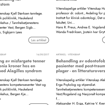
astom
Vitenskapelige artikler Vitenskap H
professor dr. odont., Avdeling for 
tenskap Kjell Størksen tannlege.
Institutt for klinisk odontologi, Det
k poliklinikk, Haukeland
fakultet, Uni…
sykehus / Tannhelsetjenestens
Hans R. Preus, Andrea E. Vogsland
enter Vest, Bergen Sigb…
Wanda Fredriksen, Jostein Ivar Gryt
en, Sigbjørn Løes
Les artikkel
ENSKAP
14/09/2017
ARTIKKEL - VITENSKAP
ng av misfargete tenner
Behandling av odontofob
onia kroner hos en
pasienter med post-traum
med Alagilles syndrom
plager - en litteraturovers
tenskap Kjell Størksen tannlege.
Vitenskapelig artikler Vitenskap Al
nestens kompetansesenter Vest og
Erga Psykolog og stipendiat.
k poliklinikk, Haukeland
Tannhelsetjenestens kompetansesen
sykehus, Bergen Kje…
Vest/Rogaland og Nasjonalt kompet
n
f…
Aleksander H. Erga, Katrine V. Kve