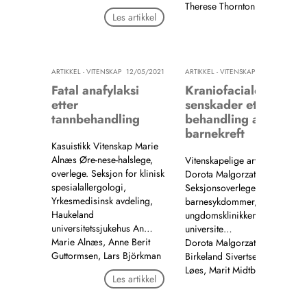
Therese Thornton Sjursen
Les artikkel
Les artik
ARTIKKEL - VITENSKAP
12/05/2021
ARTIKKEL - VITENSKAP
12/05
Fatal anafylaksi
Kraniofaciale og oral
etter
senskader etter
tannbehandling
behandling av
barnekreft
Kasuistikk Vitenskap Marie
Alnæs Øre-nese-halslege,
Vitenskapelige artikler Vitens
overlege. Seksjon for klinisk
Dorota Malgorzata Wojcik
spesialallergologi,
Seksjonsoverlege, spesialist i
Yrkesmedisinsk avdeling,
barnesykdommer, ph.d. Barne
Haukeland
ungdomsklinikken, Haukeland
universitetssjukehus An…
universite…
Marie Alnæs, Anne Berit
Dorota Malgorzata Wojcik, Ti
Guttormsen, Lars Björkman
Birkeland Sivertsen, Sigbjørn
Løes, Marit Midtbø
Les artikkel
Les artik