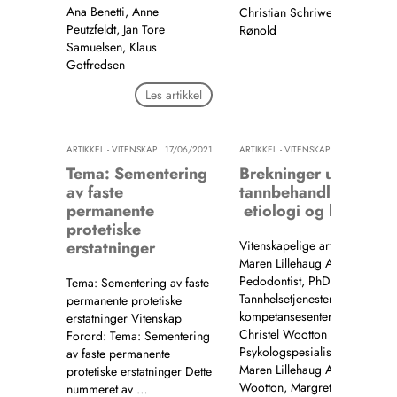
Ana Benetti, Anne
Christian Schriwer, Hans Jaco
Peutzfeldt, Jan Tore
Rønold
Samuelsen, Klaus
Les artik
Gotfredsen
Les artikkel
ARTIKKEL - VITENSKAP
17/06/2021
ARTIKKEL - VITENSKAP
12/05
Tema: Sementering
Brekninger under
av faste
tannbehandling –
permanente
etiologi og behandli
protetiske
erstatninger
Vitenskapelige artikler Vitens
Maren Lillehaug Agdal
Pedodontist, PhD.
Tema: Sementering av faste
Tannhelsetjenestens
permanente protetiske
kompetansesenter Vestland
erstatninger Vitenskap
Christel Wootton
Forord: Tema: Sementering
Psykologspesialist. Tan…
av faste permanente
Maren Lillehaug Agdal, Christ
protetiske erstatninger Dette
Wootton, Margrethe Elin Vika,
nummeret av …