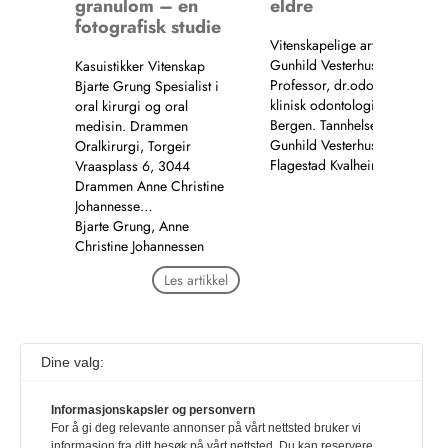
granulom – en
eldre
fotografisk studie
Vitenskapelige artikler Vitens
Gunhild Vesterhus Strand
Kasuistikker Vitenskap
Professor, dr.odont. Institutt fo
Bjarte Grung Spesialist i
klinisk odontologi, Universitete
oral kirurgi og oral
Bergen. Tannhelsetjenesten, 
medisin. Drammen
Gunhild Vesterhus Strand, Siri
Oralkirurgi, Torgeir
Flagestad Kvalheim
Vraasplass 6, 3044
Drammen Anne Christine
Les artik
Johannesse…
Bjarte Grung, Anne
Christine Johannessen
Les artikkel
Dine valg:
1
…
9
10
11
12
13
14
15
16
17
18
19
20
21
…
102
Informasjonskapsler og personvern
For å gi deg relevante annonser på vårt nettsted bruker vi
informasjon fra ditt besøk på vårt nettsted. Du kan reservere