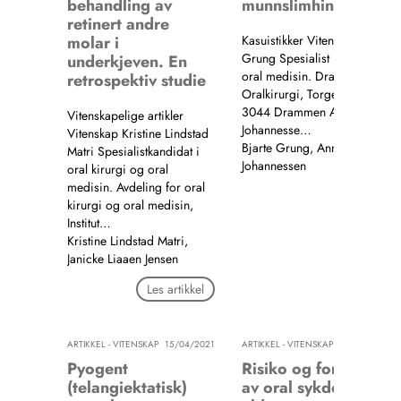
behandling av
munnslimhinne
retinert andre
molar i
Kasuistikker Vitenskap Bjarte
Grung Spesialist i oral kirurg
underkjeven. En
oral medisin. Drammen
retrospektiv studie
Oralkirurgi, Torgeir Vraasplas
3044 Drammen Anne Christi
Vitenskapelige artikler
Johannesse…
Vitenskap Kristine Lindstad
Bjarte Grung, Anne Christine
Matri Spesialistkandidat i
Johannessen
oral kirurgi og oral
medisin. Avdeling for oral
Les artik
kirurgi og oral medisin,
Institut…
Kristine Lindstad Matri,
Janicke Liaaen Jensen
Les artikkel
ARTIKKEL - VITENSKAP
15/04/2021
ARTIKKEL - VITENSKAP
15/04
Pyogent
Risiko og forebyggin
(telangiektatisk)
av oral sykdom blant