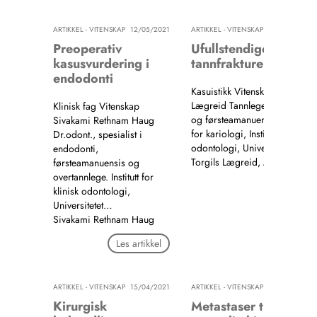
ARTIKKEL - VITENSKAP
12/05/2021
ARTIKKEL - VITENSKAP
12/05
Preoperativ
Ufullstendige
kasusvurdering i
tannfrakturer: To kas
endodonti
Kasuistikk Vitenskap Torgils
Lægreid Tannlege i privat pra
Klinisk fag Vitenskap
og førsteamanuensis ved Seks
Sivakami Rethnam Haug
for kariologi, Institutt for klinis
Dr.odont., spesialist i
odontologi, Universitetet i …
endodonti,
Torgils Lægreid, Arne Lund
førsteamanuensis og
overtannlege. Institutt for
Les artik
klinisk odontologi,
Universitetet…
Sivakami Rethnam Haug
Les artikkel
ARTIKKEL - VITENSKAP
15/04/2021
ARTIKKEL - VITENSKAP
15/04
Kirurgisk
Metastaser til kjever