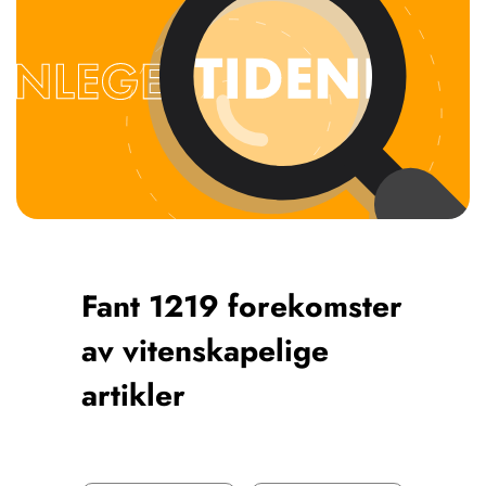
NETTBUTIKK
HENVISNINGER
CONTENT IN ENGLISH
KURSKALENDER
Scientific articles
STILLINGER
Publication and media
KJØP & SALG
plan
The editorial board
ANNONSERING
About us
FOR FORFATTERE
Fant 1219 forekomster
av vitenskapelige
artikler