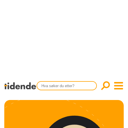
SISTE UTGAVE
KONTAKT
Tidligere utgaver
OM OSS
Årsindekser