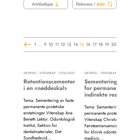
Artikkeltype
Relevans /
dato
1
…
9
10
11
12
13
14
15
16
17
18
19
20
21
…
102
ARTIKKEL - VITENSKAP
17/06/2021
ARTIKKEL - VITENSKAP
17/06
Retentionscementer
Sementeringsprosedy
i en «nøddeskal»
for permanente
indirekte restaurerin
Tema: Sementering av faste
permanente protetiske
Tema: Sementering av faste
erstatninger Vitenskap Ana
permanente protetiske erstatn
Benetti Lektor. Odontologisk
Vitenskap Christian Schriwer
Institut, Sektion for
Førsteamanuensis, ph.d. Institu
dentalmaterialer, Det
for klinisk odontologi, Det
Sundhedsvid…
medisin…