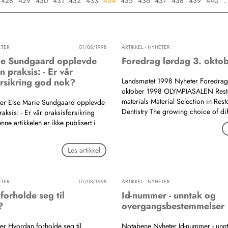
428
429
430
431
432
433
434
435
436
437
438
439
440
ETER
01/08/1998
ARTIKKEL - NYHETER
ie Sundgaard opplevde
Foredrag lørdag 3. okto
n praksis: - Er vår
orsikring god nok?
Landsmøtet 1998 Nyheter Foredrag
oktober 1998 OLYMPIASALEN Resto
materials Material Selection in Rest
ter Else Marie Sundgaard opplevde
Dentistry The growing choice of d
raksis: - Er vår praksisforsikring
ne artikkelen er ikke publisert i
Les artikkel
ETER
01/08/1998
ARTIKKEL - NYHETER
forholde seg til
Id-nummer - unntak og
?
overgangsbestemmelser
ter Hvordan forholde seg til
Notabene Nyheter Id-nummer - unn