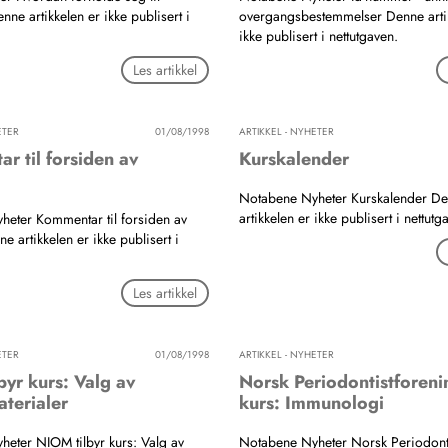
ne artikkelen er ikke publisert i
overgangsbestemmelser Denne arti
ikke publisert i nettutgaven.
Les artikkel
ETER
01/08/1998
ARTIKKEL - NYHETER
r til forsiden av
Kurskalender
Notabene Nyheter Kurskalender D
artikkelen er ikke publisert i nettutg
eter Kommentar til forsiden av
 artikkelen er ikke publisert i
Les artikkel
ETER
01/08/1998
ARTIKKEL - NYHETER
yr kurs: Valg av
Norsk Periodontistforenin
aterialer
kurs: Immunologi
eter NIOM tilbyr kurs: Valg av
Notabene Nyheter Norsk Periodont