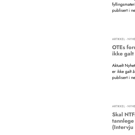
fyllingsmater
publisert i n
ARTIKKEL - NYH
OTEs for
ikke galt
Aktuelt Nyh
er ikke galt 
publisert i n
ARTIKKEL - NYH
Skal NTF
tannlege
(Intervju