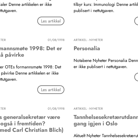
ialer Denne artikkelen er ikke
tilbyr kurs: Immunologi Denne artik
ettutgaven.
publisert i nettutgaven.
Les artikkel
ETER
01/08/1998
ARTIKKEL - NYHETER
mannsmøte 1998: Det er
Personalia
 å påvirke
Notabene Nyheter Personalia Denne
er ikke publisert i nettutgaven.
eter OTEs formannsmøte 1998: Det
å påvirke Denne artikkelen er ikke
ettutgaven.
Les artikkel
ETER
01/08/1998
ARTIKKEL - NYHETER
s generalsekretær være
Tannhelsesekretærutdann
 også i fremtiden?
gang igjen i Oslo
 med Carl Christian Blich)
Aktuelt Nyheter Tannhelsesekretæru