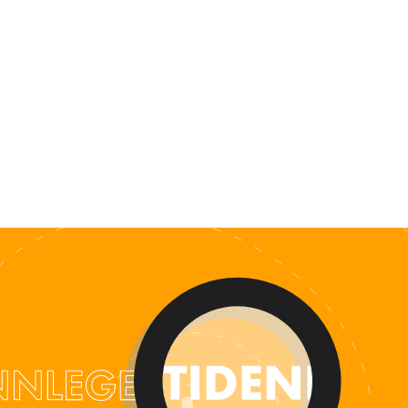
ALENDER
KONTAKT
NGER
OM OSS
 SALG
SERING
RFATTERE