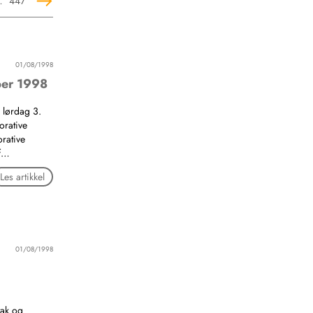
…
447
01/08/1998
ber 1998
 lørdag 3.
rative
orative
if…
Les artikkel
01/08/1998
tak og