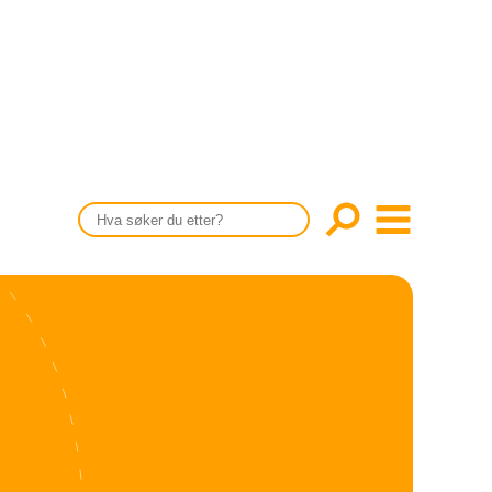
CONTENT IN ENGLISH
Scientific articles
Publication and media plan
The editorial board
About us