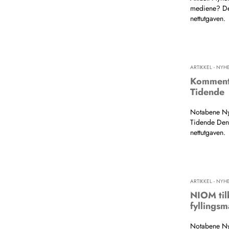
mediene? Den
nettutgaven.
ARTIKKEL - NYH
Kommenta
Tidende
Notabene Nyh
Tidende Denne
nettutgaven.
ARTIKKEL - NYH
NIOM tilb
fyllingsm
Notabene Nyh