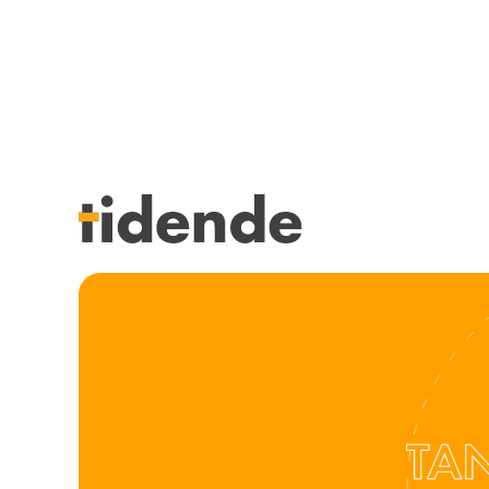
SISTE UTGAVE
KURSK
Tidligere utgaver
STILLI
Årsindekser
KJØP &
NETTBUTIKK
ANNON
HENVISNINGER
FOR FO