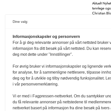
Aktuelt Nyhe
tannlege ogs
Christian Bli
publisert i n
Dine valg:
Informasjonskapsler og personvern
For å gi deg relevante annonser på vårt nettsted bruker v
informasjon fra ditt besøk på vårt nettsted. Du kan reser
1
…
deg mot dette under "Innstillinger".
For øvrig bruker vi informasjonskapsler og lignende ver
for analyse, for å sammenligne nettlesere, tilpasse innhol
deg og for å utvikle og tilby nødvendig funksjonalitet. L
i vår personvernerklæring.
Vi er med i Fagpressen-nettverket. Om du samtykker unde
du få relevante annonser på nettstedene til medlemmene
nettverket basert på informasjon fra dine besøk på tvers