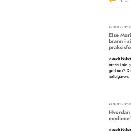
1
…
ARTIKKEL - NYH
Else Mar
brann i si
praksisf
Aktuelt Nyhe
brann i sin p
god nok? Den
nettutgaven.
ARTIKKEL - NYH
Hvordan 
mediene
Aktuelt Nyhe