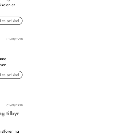
kkelen er
Les artikkel
01/08/1998
enne
aven.
Les artikkel
01/08/1998
g tilbyr
istforening