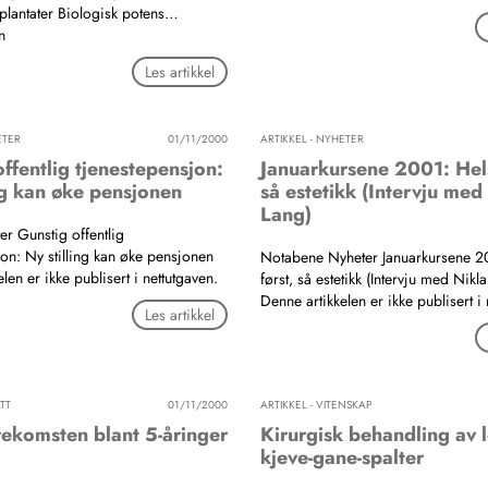
plantater Biologisk potens…
n
Les artikkel
ETER
01/11/2000
ARTIKKEL - NYHETER
ffentlig tjenestepensjon:
Januarkursene 2001: Hels
ng kan øke pensjonen
så estetikk (Intervju med
Lang)
er Gunstig offentlig
jon: Ny stilling kan øke pensjonen
Notabene Nyheter Januarkursene 2
len er ikke publisert i nettutgaven.
først, så estetikk (Intervju med Nikl
Denne artikkelen er ikke publisert i 
Les artikkel
TT
01/11/2000
ARTIKKEL - VITENSKAP
rekomsten blant 5-åringer
Kirurgisk behandling av 
kjeve-gane-spalter