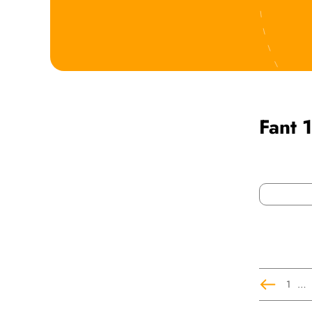
Fant 
1
…