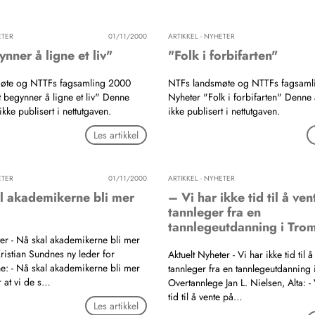
ETER
01/11/2000
ARTIKKEL - NYHETER
nner å ligne et liv"
"Folk i forbifarten"
øte og NTTFs fagsamling 2000
NTFs landsmøte og NTTFs fagsaml
 begynner å ligne et liv" Denne
Nyheter "Folk i forbifarten" Denne 
 ikke publisert i nettutgaven.
ikke publisert i nettutgaven.
Les artikkel
ETER
01/11/2000
ARTIKKEL - NYHETER
l akademikerne bli mer
– Vi har ikke tid til å ve
tannleger fra en
tannlegeutdanning i Tro
ter - Nå skal akademikerne bli mer
ristian Sundnes ny leder for
Aktuelt Nyheter - Vi har ikke tid til 
: - Nå skal akademikerne bli mer
tannleger fra en tannlegeutdanning
er at vi de s…
Overtannlege Jan L. Nielsen, Alta: - 
tid til å vente på…
Les artikkel