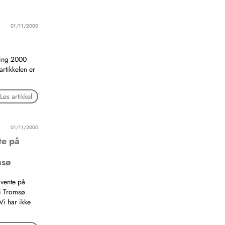
01/11/2000
ing 2000
artikkelen er
Les artikkel
01/11/2000
nte på
msø
å vente på
 i Tromsø
Vi har ikke