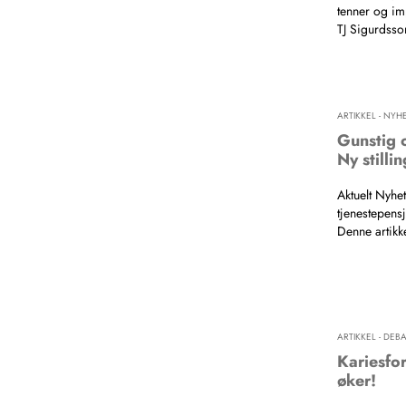
tenner og im
TJ Sigurdsso
ARTIKKEL - NYH
Gunstig o
Ny stilli
Aktuelt Nyhet
tjenestepens
Denne artikke
ARTIKKEL - DEBA
Kariesfo
øker!