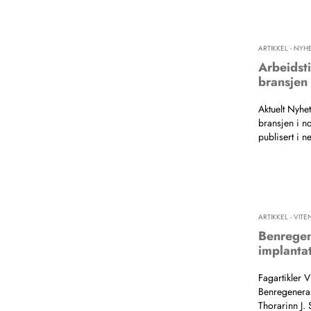
ARTIKKEL - NYH
Arbeidsti
bransjen 
Aktuelt Nyhet
bransjen i n
publisert i n
ARTIKKEL - VIT
Benregen
implanta
Fagartikler 
Benregeneras
Thorarinn J.