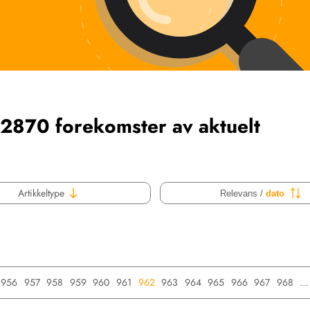
12870 forekomster av aktuelt
Artikkeltype
Relevans /
dato
956
957
958
959
960
961
962
963
964
965
966
967
968
…