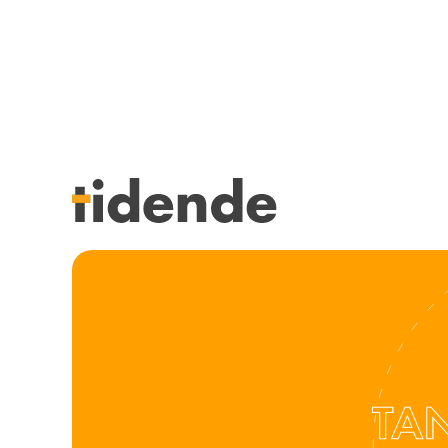
SISTE UTGAVE
KURSK
Tidligere utgaver
STILLI
Årsindekser
KJØP &
NETTBUTIKK
ANNON
HENVISNINGER
FOR FO