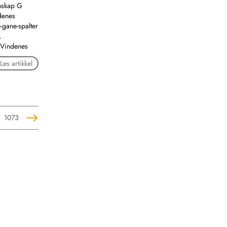
enskap G
denes
-gane-spalter
…
 Vindenes
Les artikkel
1073