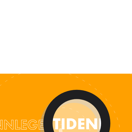
ALENDER
KONTAKT
NGER
OM OSS
 SALG
SERING
RFATTERE