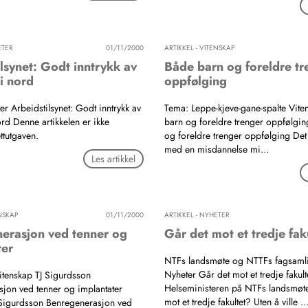
ETER
01/11/2000
ARTIKKEL - VITENSKAP
lsynet: Godt inntrykk av
Både barn og foreldre tr
i nord
oppfølging
er Arbeidstilsynet: Godt inntrykk av
Tema: Leppe-kjeve-gane-spalte Vit
ord Denne artikkelen er ikke
barn og foreldre trenger oppfølgi
ettutgaven.
og foreldre trenger oppfølging Det 
med en misdannelse mi…
Les artikkel
ENSKAP
01/11/2000
ARTIKKEL - NYHETER
erasjon ved tenner og
Går det mot et tredje fak
ter
NTFs landsmøte og NTTFs fagsaml
Nyheter Går det mot et tredje fakult
Vitenskap TJ Sigurdsson
Helseministeren på NTFs landsmøte
jon ved tenner og implantater
mot et tredje fakultet? Uten å ville 
 Sigurdsson Benregenerasjon ved