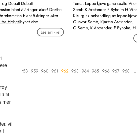
 og Debatt Debatt
Tema: Leppe-kjeve-gane-spalte Vit
msten blant 5-åringer øker! Dorthe
Semb K Arctander F Byholm H Vin
sforekomsten blant 5-åringer øker!
Kirurgisk behandling av leppe-kjeve
l fra Helsetilsynet vise…
Gunvor Semb, Kjartan Arctander, 
G Semb, K Arctander, F Byholm, H
Les artikkel
i
vere
956
957
958
959
960
961
962
963
964
965
966
967
968
…
ktøy
d til
es mer
r, vil
 i