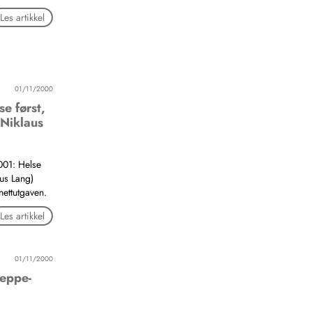
Les artikkel
01/11/2000
e først,
 Niklaus
001: Helse
aus Lang)
nettutgaven.
Les artikkel
01/11/2000
leppe-