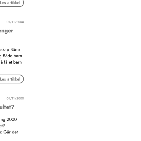
Les artikkel
01/11/2000
enger
enskap Både
ng Både barn
å få et barn
Les artikkel
01/11/2000
ultet?
ing 2000
et?
: Går det
…