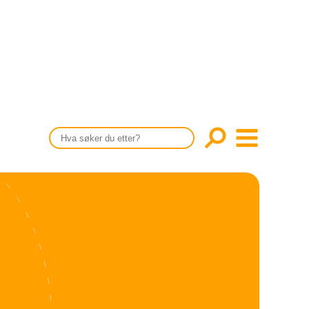
CONTENT IN ENGLISH
Scientific articles
Publication and media plan
The editorial board
About us