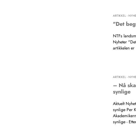
ARTIKKEL - NYH
"Det begy
NTFs landsm
Nyheter "Det
artikkelen er
ARTIKKEL - NYH
– Nå ska
synlige
Aktuelt Nyhe
synlige Per K
Akademikerne
synlige - Ett