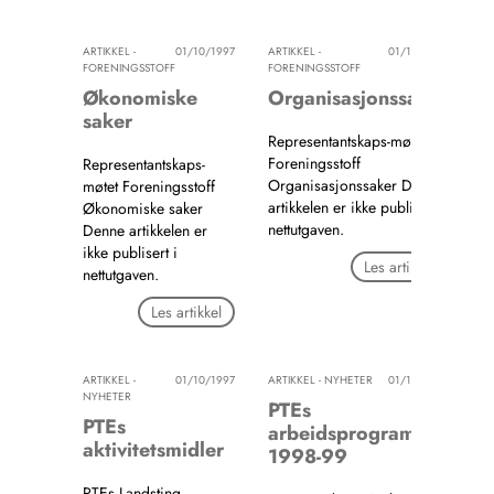
ARTIKKEL -
01/10/1997
ARTIKKEL -
01/10/1997
FORENINGSSTOFF
FORENINGSSTOFF
Økonomiske
Organisasjonssaker
saker
Representantskaps-møtet
Foreningsstoff
Representantskaps-
Organisasjonssaker Denne
møtet Foreningsstoff
artikkelen er ikke publisert i
Økonomiske saker
nettutgaven.
Denne artikkelen er
ikke publisert i
Les artikkel
nettutgaven.
Les artikkel
ARTIKKEL -
01/10/1997
ARTIKKEL - NYHETER
01/10/1997
NYHETER
PTEs
PTEs
arbeidsprogram
aktivitetsmidler
1998-99
PTEs Landsting