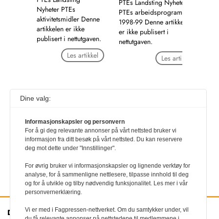
PTEs Landsting Nyheter
Nyheter PTEs
PTEs arbeidsprogram
aktivitetsmidler Denne
1998-99 Denne artikkelen
artikkelen er ikke
er ikke publisert i
publisert i nettutgaven.
nettutgaven.
Les artikkel
Les artikkel
Dine valg:
1
…
1043
1044
1045
1046
1047
1048
1049
1050
1051
1052
1053
Informasjonskapsler og personvern
For å gi deg relevante annonser på vårt nettsted bruker vi
informasjon fra ditt besøk på vårt nettsted. Du kan reservere
deg mot dette under "Innstillinger".
For øvrig bruker vi informasjonskapsler og lignende verktøy for
analyse, for å sammenligne nettlesere, tilpasse innhold til deg
og for å utvikle og tilby nødvendig funksjonalitet. Les mer i vår
personvernerklæring.
Vi er med i Fagpressen-nettverket. Om du samtykker under, vil
Den norske
Kontakt oss
du få relevante annonser på nettstedene til medlemmene i