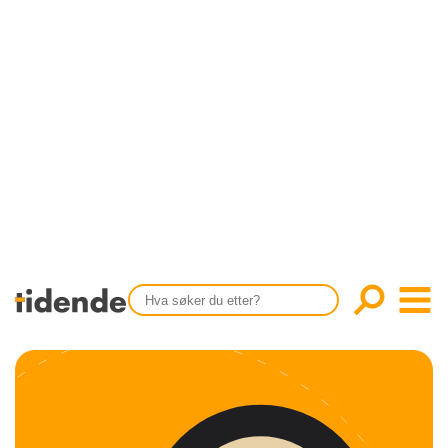
SISTE UTGAVE
KONTAKT
Tidligere utgaver
OM OSS
Årsindekser