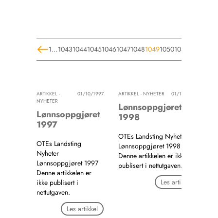
1
…
1043
1044
1045
1046
1047
1048
1049
1050
1051
1052
1053
ARTIKKEL -
01/10/1997
ARTIKKEL - NYHETER
01/10/1997
NYHETER
Lønnsoppgjøret
Lønnsoppgjøret
1998
1997
OTEs Landsting Nyheter
OTEs Landsting
Lønnsoppgjøret 1998
Nyheter
Denne artikkelen er ikke
Lønnsoppgjøret 1997
publisert i nettutgaven.
Denne artikkelen er
Les artikkel
ikke publisert i
nettutgaven.
Les artikkel