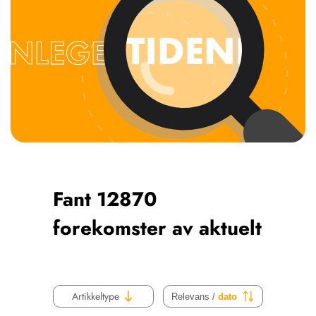
NETTBUTIKK
HENVISNINGER
CONTENT IN ENGLISH
KURSKALENDER
Scientific articles
STILLINGER
Publication and media
KJØP & SALG
plan
The editorial board
ANNONSERING
About us
FOR FORFATTERE
Fant 12870
forekomster av aktuelt
Artikkeltype
Relevans /
dato