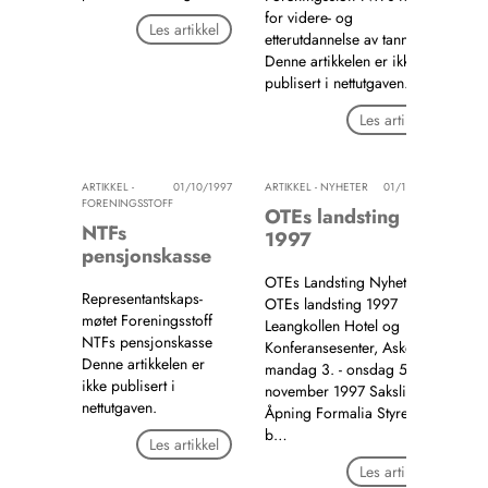
for videre- og
Les artikkel
etterutdannelse av tannleger
Denne artikkelen er ikke
publisert i nettutgaven.
Les artikkel
ARTIKKEL -
01/10/1997
ARTIKKEL - NYHETER
01/10/1997
FORENINGSSTOFF
OTEs landsting
NTFs
1997
pensjonskasse
OTEs Landsting Nyheter
Representantskaps-
OTEs landsting 1997
møtet Foreningsstoff
Leangkollen Hotel og
NTFs pensjonskasse
Konferansesenter, Asker,
Denne artikkelen er
mandag 3. - onsdag 5.
ikke publisert i
november 1997 Saksliste
nettutgaven.
Åpning Formalia Styrets
b…
Les artikkel
Les artikkel