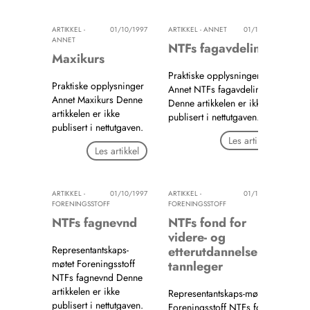
ARTIKKEL -
01/10/1997
ARTIKKEL - ANNET
01/10/1997
ANNET
NTFs fagavdeling
Maxikurs
Praktiske opplysninger
Praktiske opplysninger
Annet NTFs fagavdeling
Annet Maxikurs Denne
Denne artikkelen er ikke
artikkelen er ikke
publisert i nettutgaven.
publisert i nettutgaven.
Les artikkel
Les artikkel
ARTIKKEL -
01/10/1997
ARTIKKEL -
01/10/1997
FORENINGSSTOFF
FORENINGSSTOFF
NTFs fagnevnd
NTFs fond for
videre- og
Representantskaps-
etterutdannelse av
møtet Foreningsstoff
tannleger
NTFs fagnevnd Denne
artikkelen er ikke
Representantskaps-møtet
publisert i nettutgaven.
Foreningsstoff NTFs fond