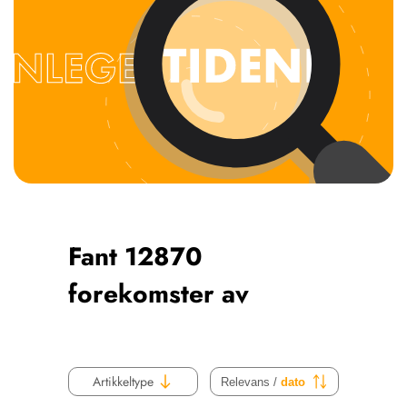
NETTBUTIKK
HENVISNINGER
CONTENT IN ENGLISH
KURSKALENDER
Scientific articles
STILLINGER
Publication and media
KJØP & SALG
plan
The editorial board
ANNONSERING
About us
FOR FORFATTERE
Fant 12870
forekomster av
Artikkeltype
Relevans /
dato