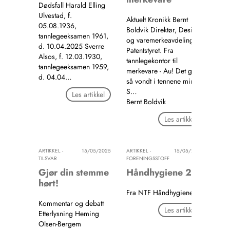
Dødsfall Harald Elling
Ulvestad, f.
Aktuelt Kronikk Bernt
05.08.1936,
Boldvik Direktør, Design-
tannlegeeksamen 1961,
og varemerkeavdelingen,
d. 10.04.2025 Sverre
Patentstyret. Fra
Alsos, f. 12.03.1930,
tannlegekontor til
tannlegeeksamen 1959,
merkevare - Au! Det gjør
d. 04.04…
så vondt i tennene mine!
S…
Les artikkel
Bernt Boldvik
Les artikkel
ARTIKKEL -
15/05/2025
ARTIKKEL -
15/05/2025
TILSVAR
FORENINGSSTOFF
Gjør din stemme
Håndhygiene 2
hørt!
Fra NTF Håndhygiene 2
Kommentar og debatt
Les artikkel
Etterlysning Heming
Olsen-Bergem