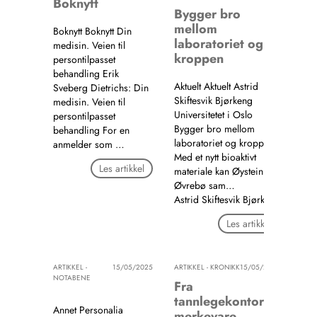
Boknytt
Bygger bro
mellom
Boknytt Boknytt Din
laboratoriet og
medisin. Veien til
kroppen
persontilpasset
behandling Erik
Aktuelt Aktuelt Astrid
Sveberg Dietrichs: Din
Skiftesvik Bjørkeng
medisin. Veien til
Universitetet i Oslo
persontilpasset
Bygger bro mellom
behandling For en
laboratoriet og kroppen
anmelder som …
Med et nytt bioaktivt
Les artikkel
materiale kan Øystein
Øvrebø sam…
Astrid Skiftesvik Bjørkeng
Les artikkel
ARTIKKEL -
15/05/2025
ARTIKKEL - KRONIKK
15/05/2025
NOTABENE
Fra
tannlegekontor til
Annet Personalia
merkevare