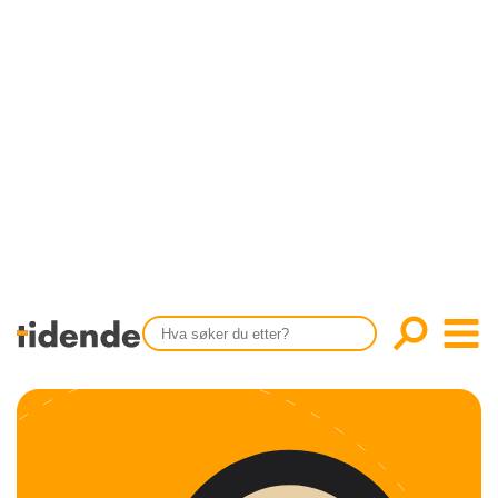
SISTE UTGAVE
KONTAKT
Tidligere utgaver
OM OSS
Årsindekser