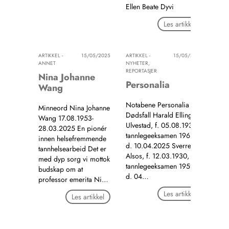
Ellen Beate Dyvi
Les artikkel
ARTIKKEL -
15/05/2025
ARTIKKEL -
15/05/2025
ANNET
NYHETER,
REPORTASJER
Nina Johanne
Personalia
Wang
Notabene Personalia
Minneord Nina Johanne
Dødsfall Harald Elling
Wang 17.08.1953-
Ulvestad, f. 05.08.1936,
28.03.2025 En pionér
tannlegeeksamen 1961,
innen helsefremmende
d. 10.04.2025 Sverre
tannhelsearbeid Det er
Alsos, f. 12.03.1930,
med dyp sorg vi mottok
tannlegeeksamen 1959,
budskap om at
d. 04…
professor emerita Ni…
Les artikkel
Les artikkel