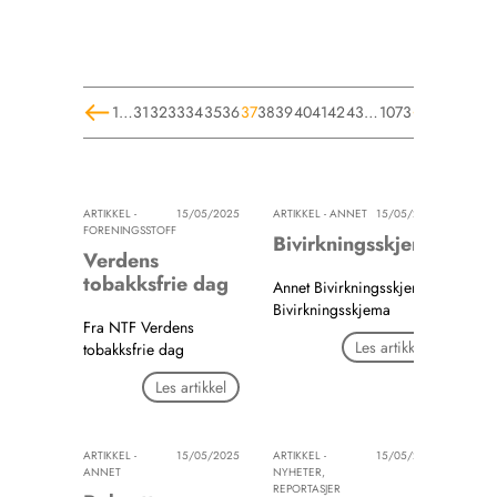
1
…
31
32
33
34
35
36
37
38
39
40
41
42
43
…
1073
ARTIKKEL -
15/05/2025
ARTIKKEL - ANNET
15/05/2025
FORENINGSSTOFF
Bivirkningsskjema
Verdens
tobakksfrie dag
Annet Bivirkningsskjema
Bivirkningsskjema
Fra NTF Verdens
Les artikkel
tobakksfrie dag
Les artikkel
ARTIKKEL -
15/05/2025
ARTIKKEL -
15/05/2025
ANNET
NYHETER,
REPORTASJER