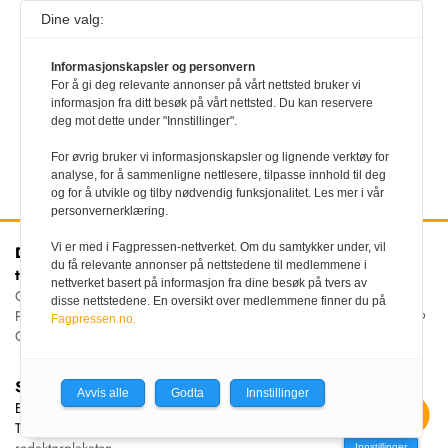
Dine valg:
1
…
31
32
33
34
35
36
37
38
39
40
41
42
43
…
1073
Informasjonskapsler og personvern
For å gi deg relevante annonser på vårt nettsted bruker vi
informasjon fra ditt besøk på vårt nettsted. Du kan reservere
deg mot dette under "Innstillinger".
For øvrig bruker vi informasjonskapsler og lignende verktøy for
analyse, for å sammenligne nettlesere, tilpasse innhold til deg
og for å utvikle og tilby nødvendig funksjonalitet. Les mer i vår
personvernerklæring.
Vi er med i Fagpressen-nettverket. Om du samtykker under, vil
Den norske
Kontakt oss
du få relevante annonser på nettstedene til medlemmene i
tannlegeforenings Tidende
Tlf:
22 54 74 00
nettverket basert på informasjon fra dine besøk på tvers av
E-post:
Christiania Torv 5, 0158 Oslo
disse nettstedene. En oversikt over medlemmene finner du på
tidende@tannlegeforeningen.no
Postboks 2073 Vika, 0125
Fagpressen.no.
OSLO
Sjefredaktør
Avvis alle
Godta
Innstillinger
Ellen Beate Dyvi
Tidende redigeres etter
redaktørplakaten
Innstillinger