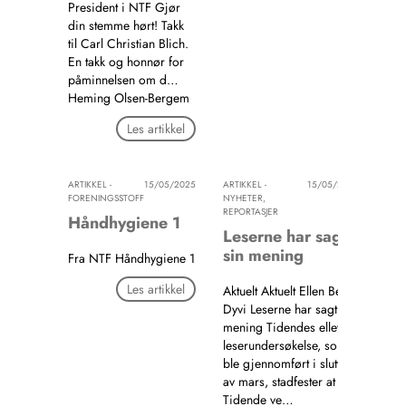
President i NTF Gjør
din stemme hørt! Takk
til Carl Christian Blich.
En takk og honnør for
påminnelsen om d…
Heming Olsen-Bergem
Les artikkel
ARTIKKEL -
15/05/2025
ARTIKKEL -
15/05/2025
FORENINGSSTOFF
NYHETER,
REPORTASJER
Håndhygiene 1
Leserne har sagt
sin mening
Fra NTF Håndhygiene 1
Les artikkel
Aktuelt Aktuelt Ellen Beate
Dyvi Leserne har sagt sin
mening Tidendes ellevte
leserundersøkelse, som
ble gjennomført i slutten
av mars, stadfester at
Tidende ve…