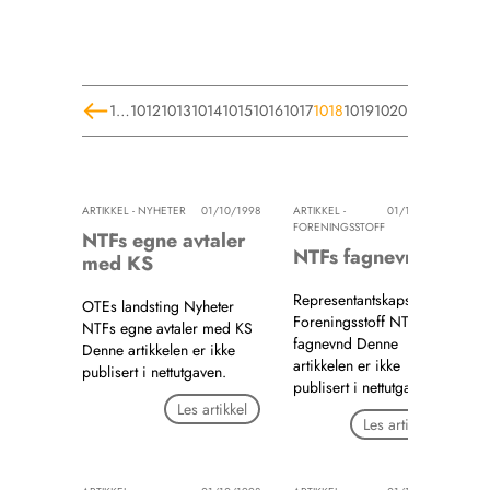
1
…
1012
1013
1014
1015
1016
1017
1018
1019
1020
1021
1022
10
ARTIKKEL - NYHETER
01/10/1998
ARTIKKEL -
01/10/1998
FORENINGSSTOFF
NTFs egne avtaler
NTFs fagnevnd
med KS
Representantskapsmøtet
OTEs landsting Nyheter
Foreningsstoff NTFs
NTFs egne avtaler med KS
fagnevnd Denne
Denne artikkelen er ikke
artikkelen er ikke
publisert i nettutgaven.
publisert i nettutgaven.
Les artikkel
Les artikkel