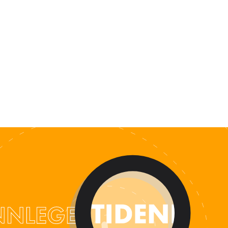
ALENDER
KONTAKT
NGER
OM OSS
 SALG
SERING
RFATTERE