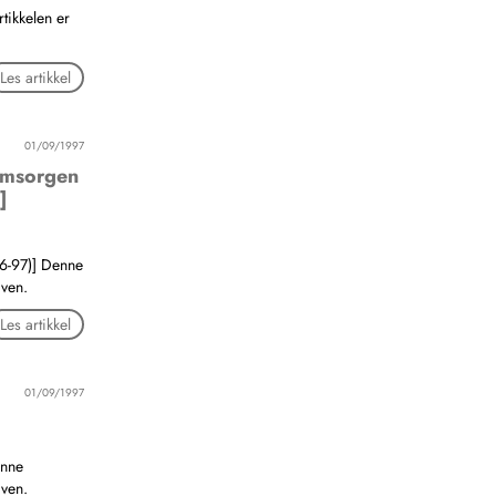
tikkelen er
Les artikkel
01/09/1997
omsorgen
]
6-97)] Denne
aven.
Les artikkel
01/09/1997
enne
aven.