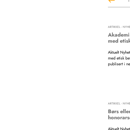
1
ARTIKKEL - NYH
Akademi f
med etisk
Aktuelt Nyhet
med etisk bev
publisert i n
ARTIKKEL - NYH
Børs ell
honorars
Aktuelt Nyhe