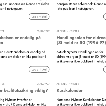
ng skal undersøkes Denne artikkelen
pensjonistenes selvrespekt Denne ar
sert i nettutgaven.
ikke publisert i nettutgaven.
Les artikkel
ETER
01/09/1997
ARTIKKEL - NYHETER
nhelsen er endelig på
Handlingsplan for eldre
en
[St meld nr 50 (1996-97)
ter Eldretannhelsen er endelig på
Aktuelt Nyheter Handlingsplan for
nne artikkelen er ikke publisert i
eldreomsorgen [St meld nr 50 (199
artikkelen er ikke publisert i nettutg
Les artikkel
ETER
01/09/1997
ARTIKKEL - NYHETER
r kvalitetssikring viktig?
Kurskalender
kling Nyheter Hvorfor er
Notabene Nyheter Kurskalender D
ing viktig? Denne artikkelen er ikke
artikkelen er ikke publisert i nettutg