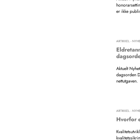
honorarsetti
er ikke publi
ARTIKKEL - NYH
Eldretan
dagsord
Aktuelt Nyhe
dagsorden De
nettutgaven.
ARTIKKEL - NYH
Hvorfor e
Kvalitetsutvi
kvalitetssikr