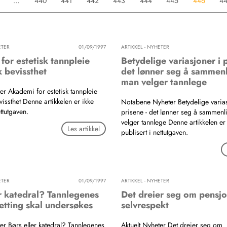
…
440
441
442
443
444
445
446
4
ETER
01/09/1997
ARTIKKEL - NYHETER
or estetisk tannpleie
Betydelige variasjoner i p
 bevissthet
det lønner seg å sammenl
man velger tannlege
er Akademi for estetisk tannpleie
issthet Denne artikkelen er ikke
Notabene Nyheter Betydelige varias
ettutgaven.
prisene - det lønner seg å sammenl
velger tannlege Denne artikkelen er
Les artikkel
publisert i nettutgaven.
ETER
01/09/1997
ARTIKKEL - NYHETER
er katedral? Tannlegenes
Det dreier seg om pensjo
etting skal undersøkes
selvrespekt
ter Børs eller katedral? Tannlegenes
Aktuelt Nyheter Det dreier seg om