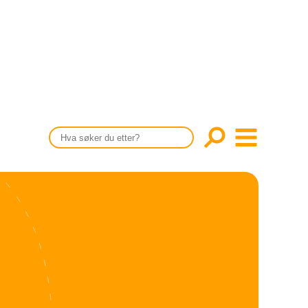
CONTENT IN ENGLISH
Scientific articles
Publication and media plan
The editorial board
About us