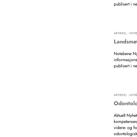
publisert i n
ARTIKKEL - NYH
Landsmøt
Notabene Ny
informasjons
publisert i n
ARTIKKEL - NYH
Odontolo
Aktuelt Nyhe
kompetansese
videre- og f
odontologiske