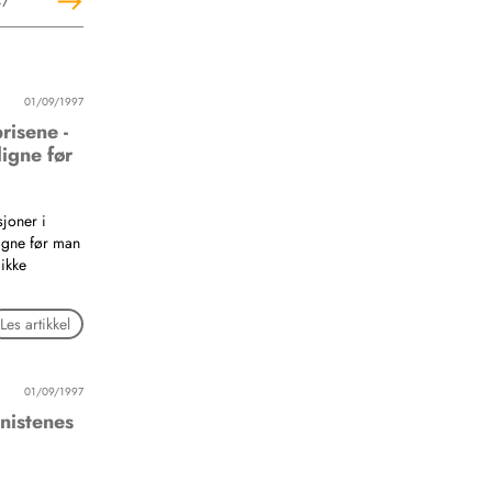
47
01/09/1997
risene -
igne før
joner i
igne før man
 ikke
Les artikkel
01/09/1997
nistenes