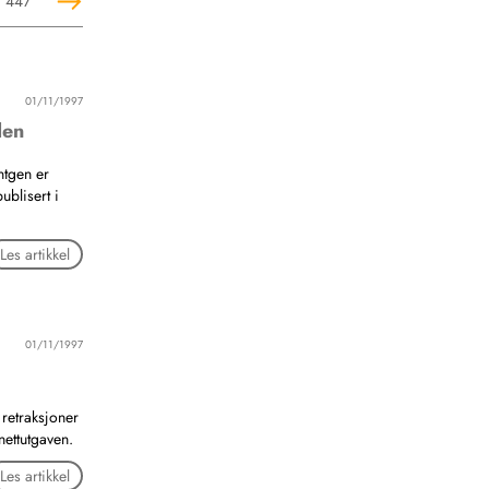
447
01/11/1997
den
ntgen er
ublisert i
Les artikkel
01/11/1997
retraksjoner
nettutgaven.
Les artikkel