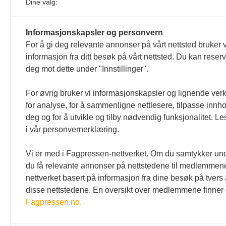
Dine valg:
Informasjonskapsler og personvern
For å gi deg relevante annonser på vårt nettsted bruker v
informasjon fra ditt besøk på vårt nettsted. Du kan reser
1
deg mot dette under "Innstillinger".
For øvrig bruker vi informasjonskapsler og lignende ver
for analyse, for å sammenligne nettlesere, tilpasse innhol
deg og for å utvikle og tilby nødvendig funksjonalitet. L
i vår personvernerklæring.
Vi er med i Fagpressen-nettverket. Om du samtykker unde
du få relevante annonser på nettstedene til medlemmene
nettverket basert på informasjon fra dine besøk på tvers
disse nettstedene. En oversikt over medlemmene finner
Fagpressen.no.
Den norske tannlegeforenings
Kontakt o
Tidende
Tlf:
22 54 