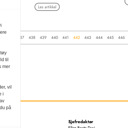
Les artikkel
i
vere
…
436
437
438
439
440
441
442
443
444
445
446
ktøy
d til
es mer
r, vil
 i
 av
 du på
ss
Sjefredaktør
74 00
Ellen Beate Dyvi