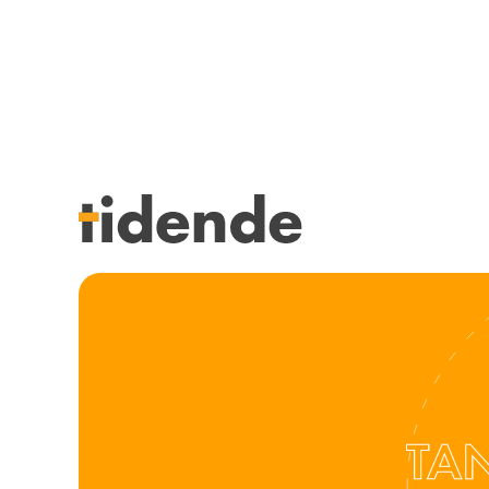
SISTE UTGAVE
KURSK
Tidligere utgaver
STILLI
Årsindekser
KJØP &
NETTBUTIKK
ANNON
HENVISNINGER
FOR FO