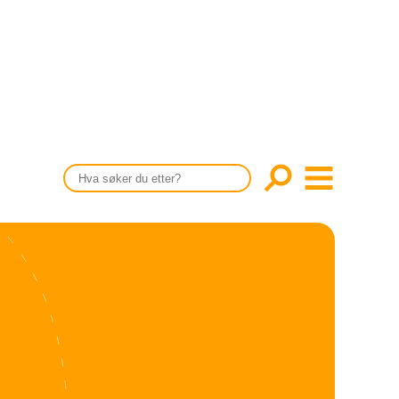
CONTENT IN ENGLISH
Scientific articles
Publication and media plan
The editorial board
About us