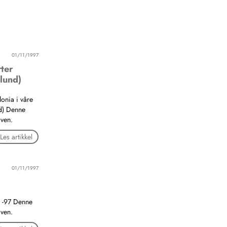
01/11/1997
ter
dlund)
onia i våre
nd) Denne
aven.
Les artikkel
01/11/1997
l -97 Denne
aven.