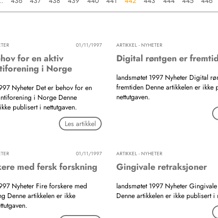
…
436
437
438
439
440
441
442
443
444
445
446
ETER
01/11/1997
ARTIKKEL - NYHETER
hov for en aktiv
Digital røntgen er fremti
iforening i Norge
landsmøtet 1997 Nyheter Digital rø
fremtiden Denne artikkelen er ikke p
997 Nyheter Det er behov for en
nettutgaven.
ntiforening i Norge Denne
 ikke publisert i nettutgaven.
Les artikkel
ETER
01/11/1997
ARTIKKEL - NYHETER
kere med fersk forskning
Gingivale retraksjoner
997 Nyheter Fire forskere med
landsmøtet 1997 Nyheter Gingivale 
ng Denne artikkelen er ikke
Denne artikkelen er ikke publisert i 
ettutgaven.