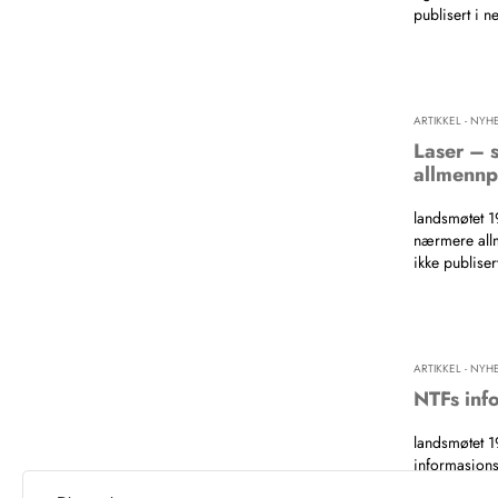
publisert i n
ARTIKKEL - NYH
Laser – 
allmennp
landsmøtet 1
nærmere allm
ikke publiser
ARTIKKEL - NYH
NTFs inf
landsmøtet 
informasjons
publisert i n