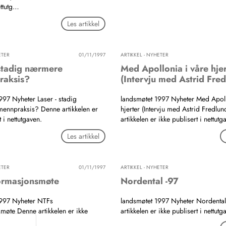
ettutg…
Les artikkel
ETER
01/11/1997
ARTIKKEL - NYHETER
stadig nærmere
Med Apollonia i våre hjer
raksis?
(Intervju med Astrid Fre
997 Nyheter Laser - stadig
landsmøtet 1997 Nyheter Med Apoll
ennpraksis? Denne artikkelen er
hjerter (Intervju med Astrid Fredlu
t i nettutgaven.
artikkelen er ikke publisert i nettutg
Les artikkel
ETER
01/11/1997
ARTIKKEL - NYHETER
ormasjonsmøte
Nordental -97
1997 Nyheter NTFs
landsmøtet 1997 Nyheter Nordenta
møte Denne artikkelen er ikke
artikkelen er ikke publisert i nettutg
ettutgaven.