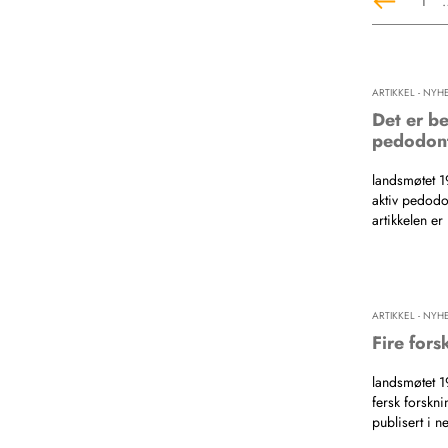
1
ARTIKKEL - NYH
Det er be
pedodont
landsmøtet 1
aktiv pedodo
artikkelen er
ARTIKKEL - NYH
Fire fors
landsmøtet 1
fersk forskni
publisert i n