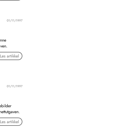
01/11/1997
enne
aven.
Les artikkel
01/11/1997
ebilder
nettutgaven.
Les artikkel