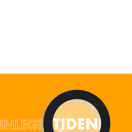
ALENDER
KONTAKT
NGER
OM OSS
 SALG
SERING
RFATTERE