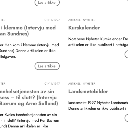
Les artikkel
ETER
01/11/1997
ARTIKKEL - NYHETER
i klemme (Intervju med
Kurskalender
ian Sundnes)
Notabene Nyheter Kurskalender D
artikkelen er ikke publisert i nettutg
ter Han kom i klemme (Intervju med
 Sundnes) Denne artikkelen er ikke
ettutgaven.
Les artikkel
ETER
01/11/1997
ARTIKKEL - NYHETER
nnhelsetjenesten av sin
Landsmøtebilder
ess – til slutt? (Intervju
Bærum og Arne Sollund)
landsmøtet 1997 Nyheter Landsmøt
Denne artikkelen er ikke publisert i 
er Kveles tannhelsetjenesten av sin
- til slutt? (Intervju med Per Bærum
und) Denne artikkelen er ikke