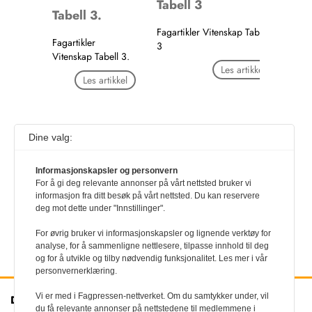
Tabell 3
Tabell 3.
Fagartikler Vitenskap Tabell
Fagartikler
3
Vitenskap Tabell 3.
Les artikkel
Les artikkel
Dine valg:
1
…
947
948
949
950
951
952
953
954
955
956
957
958
959
…
1
Informasjonskapsler og personvern
For å gi deg relevante annonser på vårt nettsted bruker vi
informasjon fra ditt besøk på vårt nettsted. Du kan reservere
deg mot dette under "Innstillinger".
For øvrig bruker vi informasjonskapsler og lignende verktøy for
analyse, for å sammenligne nettlesere, tilpasse innhold til deg
og for å utvikle og tilby nødvendig funksjonalitet. Les mer i vår
personvernerklæring.
Vi er med i Fagpressen-nettverket. Om du samtykker under, vil
Den norske
Kontakt oss
du få relevante annonser på nettstedene til medlemmene i