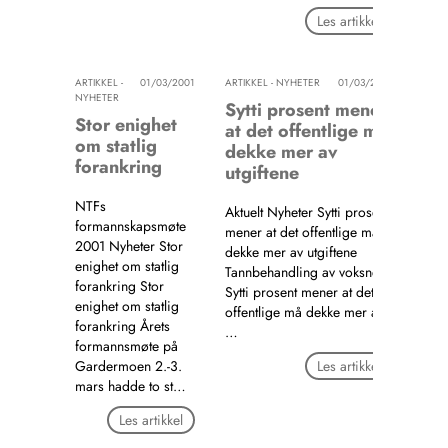
Les artikkel
ARTIKKEL -
01/03/2001
ARTIKKEL - NYHETER
01/03/2001
NYHETER
Sytti prosent mener
Stor enighet
at det offentlige må
om statlig
dekke mer av
forankring
utgiftene
NTFs
Aktuelt Nyheter Sytti prosent
formannskapsmøte
mener at det offentlige må
2001 Nyheter Stor
dekke mer av utgiftene
enighet om statlig
Tannbehandling av voksne:
forankring Stor
Sytti prosent mener at det
enighet om statlig
offentlige må dekke mer av
forankring Årets
…
formannsmøte på
Gardermoen 2.-3.
Les artikkel
mars hadde to st…
Les artikkel