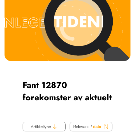
NETTBUTIKK
HENVISNINGER
CONTENT IN ENGLISH
KURSKALENDER
Scientific articles
STILLINGER
Publication and media
KJØP & SALG
plan
The editorial board
ANNONSERING
About us
FOR FORFATTERE
Fant 12870
forekomster av aktuelt
Artikkeltype
Relevans /
dato