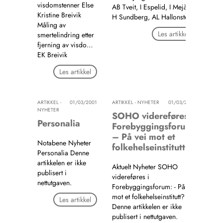
visdomstenner Else
AB Tveit, I Espelid, I Mejàre,
Kristine Breivik
H Sundberg, AL Hallonsten
Måling av
Les artikkel
smertelindring etter
fjerning av visdo…
EK Breivik
Les artikkel
ARTIKKEL -
01/03/2001
ARTIKKEL - NYHETER
01/03/2001
NYHETER
SOHO videreføres i
Personalia
Forebyggingsforum:
– På vei mot et
Notabene Nyheter
folkehelseinstitutt?
Personalia Denne
artikkelen er ikke
Aktuelt Nyheter SOHO
publisert i
videreføres i
nettutgaven.
Forebyggingsforum: - På vei
mot et folkehelseinstitutt?
Les artikkel
Denne artikkelen er ikke
publisert i nettutgaven.