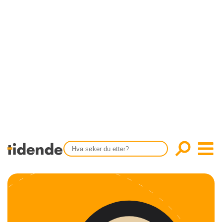
SISTE UTGAVE
KONTAKT
Tidligere utgaver
OM OSS
Årsindekser