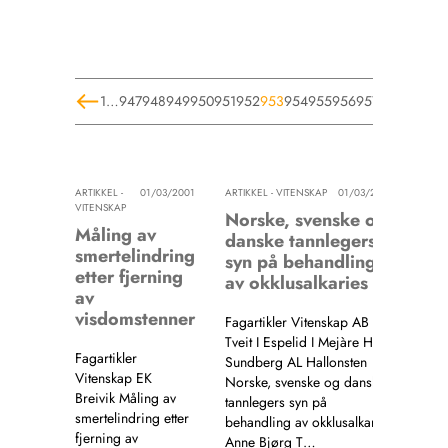
1
…
947
948
949
950
951
952
953
954
955
956
957
958
959
…
1
ARTIKKEL -
01/03/2001
ARTIKKEL - VITENSKAP
01/03/2001
VITENSKAP
Norske, svenske og
Måling av
danske tannlegers
smertelindring
syn på behandling
etter fjerning
av okklusalkaries
av
visdomstenner
Fagartikler Vitenskap AB
Tveit I Espelid I Mejàre H
Fagartikler
Sundberg AL Hallonsten
Vitenskap EK
Norske, svenske og danske
Breivik Måling av
tannlegers syn på
smertelindring etter
behandling av okklusalkaries
fjerning av
Anne Bjørg T…