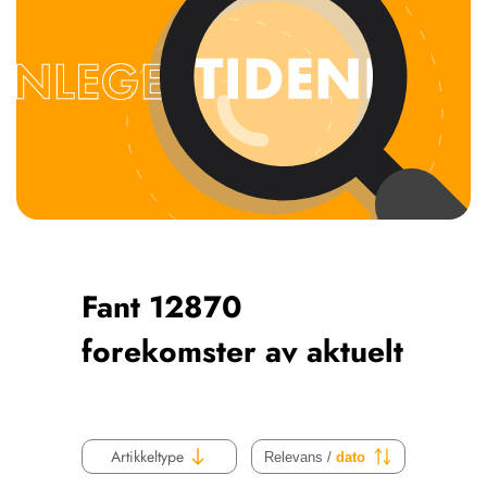
NETTBUTIKK
HENVISNINGER
CONTENT IN ENGLISH
KURSKALENDER
Scientific articles
STILLINGER
Publication and media
KJØP & SALG
plan
The editorial board
ANNONSERING
About us
FOR FORFATTERE
Fant 12870
forekomster av aktuelt
Artikkeltype
Relevans /
dato