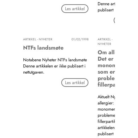
Denne artikkelen er ik
Les artikkel
publisert i nettutgaven
Les artikkel
ARTIKKEL - NYHETER
01/02/1998
ARTIKKEL -
01/02/19
NYHETER
NTFs landsmøte
Om allergier:
Det er
Notabene Nyheter NTFs landsmøte
monomerene
Denne artikkelen er ikke publisert i
som er
nettutgaven.
problemet, ikk
Les artikkel
fillerpartiklene
Aktuelt Nyheter Om
allergier: Det er
monomerene som er
problemet, ikke
fillerpartiklene Denne
artikkelen er ikke
publisert i nettutgaven