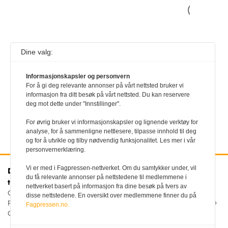
Les artikkel
Dine valg:
1
…
1032
1033
1034
1035
1036
1037
1038
1039
1040
1041
1042
Informasjonskapsler og personvern
For å gi deg relevante annonser på vårt nettsted bruker vi
informasjon fra ditt besøk på vårt nettsted. Du kan reservere
deg mot dette under "Innstillinger".
For øvrig bruker vi informasjonskapsler og lignende verktøy for
analyse, for å sammenligne nettlesere, tilpasse innhold til deg
og for å utvikle og tilby nødvendig funksjonalitet. Les mer i vår
personvernerklæring.
Vi er med i Fagpressen-nettverket. Om du samtykker under, vil
Den norske
Kontakt oss
du få relevante annonser på nettstedene til medlemmene i
tannlegeforenings Tidende
Tlf:
22 54 74 00
nettverket basert på informasjon fra dine besøk på tvers av
E-post:
Christiania Torv 5, 0158 Oslo
disse nettstedene. En oversikt over medlemmene finner du på
tidende@tannlegeforeningen.no
Postboks 2073 Vika, 0125
Fagpressen.no.
OSLO