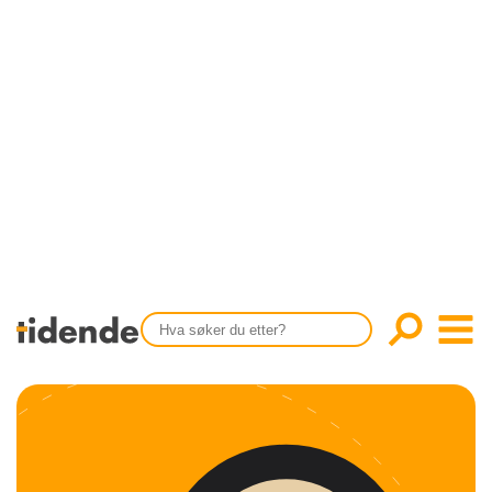
SISTE UTGAVE
KONTAKT
Tidligere utgaver
OM OSS
Årsindekser