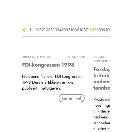
1
…
1032
1033
1034
1035
1036
1037
1038
1039
1040
1041
1042
ARTIKKEL - NYHETER
01/02/1998
ARTIKKEL -
01/02/19
FORENINGSSTOFF
FDI-kongressen 1998
Forslag til
kriterier for
Notabene Nyheter FDI-kongressen
nødvendig
1998 Denne artikkelen er ikke
tannbehandling
publisert i nettutgaven.
Les artikkel
Presidenten har ordet
Foreningsstoff Forsla
til kriterier for
nødvendig
tannbehandling Forsl
til kriterier for