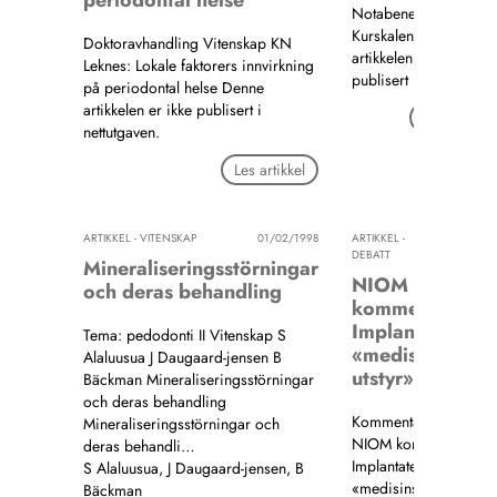
periodontal helse
Notabene Nyheter
Kurskalender Denne
Doktoravhandling Vitenskap KN
artikkelen er ikke
Leknes: Lokale faktorers innvirkning
publisert i nettutgaven
på periodontal helse Denne
artikkelen er ikke publisert i
Les artikkel
nettutgaven.
Les artikkel
ARTIKKEL - VITENSKAP
01/02/1998
ARTIKKEL -
01/02/19
DEBATT
Mineraliseringsstörningar
NIOM
och deras behandling
kommenterer:
Implantater er
Tema: pedodonti II Vitenskap S
«medisinsk
Alaluusua J Daugaard-jensen B
utstyr»
Bäckman Mineraliseringsstörningar
och deras behandling
Kommentar Debatt
Mineraliseringsstörningar och
NIOM kommenterer:
deras behandli…
Implantater er
S Alaluusua, J Daugaard-jensen, B
«medisinsk utstyr»
Bäckman