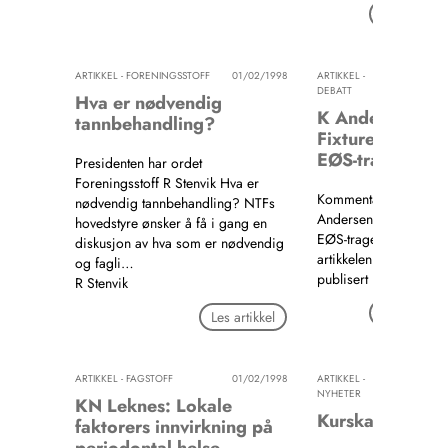
Les artikkel
ARTIKKEL - FORENINGSSTOFF
01/02/1998
ARTIKKEL -
01/02/19
DEBATT
Hva er nødvendig
K Andersen:
tannbehandling?
Fixturer som
EØS-tragedie?
Presidenten har ordet
Foreningsstoff R Stenvik Hva er
Kommentar Debatt K
nødvendig tannbehandling? NTFs
Andersen: Fixturer so
hovedstyre ønsker å få i gang en
EØS-tragedie? Denne
diskusjon av hva som er nødvendig
artikkelen er ikke
og fagli…
publisert i nettutgaven
R Stenvik
Les artikkel
Les artikkel
ARTIKKEL - FAGSTOFF
01/02/1998
ARTIKKEL -
01/02/19
NYHETER
KN Leknes: Lokale
Kurskalender
faktorers innvirkning på