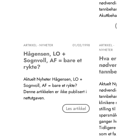
nødvendig
tannbehandling
Akuttbehandling. Klin
Les artikkel
ARTIKKEL - NYHETER
01/02/1998
ARTIKKEL -
01/02/19
NYHETER
Hågensen, LO +
Hva er
Sognvoll, AF = bare et
nødvendig
rykte?
tannbehandling
Aktuelt Nyheter Hågensen, LO +
Aktuelt Nyheter Hva er
Sognvoll, AF = bare et rykte?
nødvendig
Denne artikkelen er ikke publisert i
tannbehandling? Som
nettutgaven.
klinikere må vi ta
Les artikkel
stilling til dette
spørsmålet mange
ganger hver dag.
Tidligere ble det sett 
som et fa…